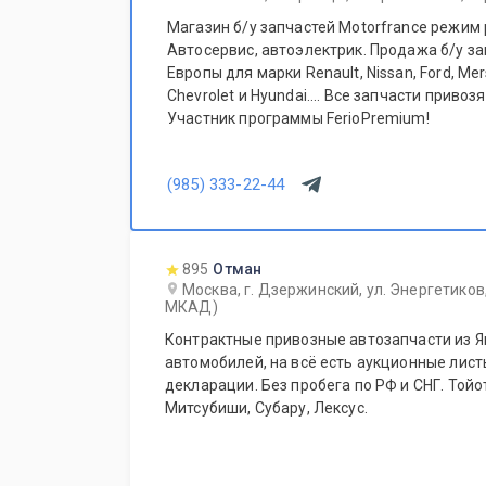
Магазин б/у запчастей Motorfrance режим 
Автосервис, автоэлектрик. Продажа б/у за
Европы для марки Renault, Nissan, Ford, Me
Chevrolet и Hyundai.... Все запчасти привозятся только из Европы.
Участник программы FerioPremium!
(985) 333-22-44
895
Отман
Москва, г. Дзержинский, ул. Энергетиков,
МКАД)
Контрактные привозные автозапчасти из Я
автомобилей, на всё есть аукционные лис
декларации. Без пробега по РФ и СНГ. Тойо
Митсубиши, Субару, Лексус.