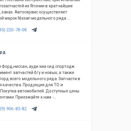
Японии в кратчайшие
од заказ. Автосервис осуществляет
ряда:
 Terrano, Qashqai и других, Infiniti,
85) 220-78-08
 марок Nissan- весь
ault. Проводится диагностика.
лнительного оборудования.
орд
нт, все основные виды. Качественная
анные мастерские и ремонтный цех.
 Форд,ниссан, ауди киа сид спортэдж
листов. Высококвалифицированный
мент запчастей б/у и новых, а также
Форд всего модельного ряда. Запчасти в
обные цены. Система скидок. Поставка в
ия качества. Продукция для ТО и
. Покупка автомобилей. Доступные цены.
нтами. Приезжайте к нам -
исты помогут с выбором.
29) 906-83-82