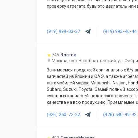
проверку агрегата будь это двигатель или 
(919) 999-03-37
(919) 993-46-44
745
Восток
Москва, пос. Новобратцевский, ул. Фабри
Занимаемся продажей оригинальных б/у а
запчастей из Японии и ОАЭ, а также агрега
автомобилей марок: Mitsubishi, Nissan, Honda,
Subaru, Suzuki, Toyota. Самый полный асс
кузовных запчастей, подвесок и прочего. 
качества на всю продукцию. Приемлемые ц
постоянных и оптовых клиентов. Будем рад
(926) 250-72-22
(926) 540-99-92
ежедневно!