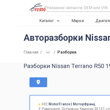
R
Каталог
Марки
Двигат
Авторазборки Nissa
Главная
/
/
Разборки
Разборки Nissan Terrano R50 
692
MotorFrance | МоторФранц
Раменское, Островцы, Квартал 30137, ст