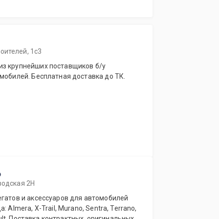
оителей, 1с3
из крупнейших поставщиков б/у
мобилей. Бесплатная доставка до ТК.
р
водская 2Н
 Almera, X-Trail, Murano, Sentra, Terrano,
nault. Поставка контрактных, оригинальных