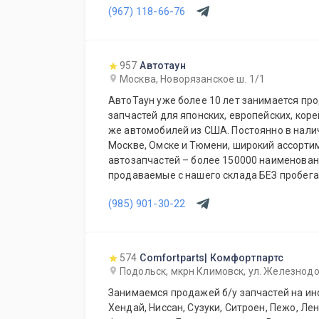
(967) 118-66-76
также дополнительное оборудование для 
Гарантия качества на все услуги и продукцию. Квалифицированные
специалисты. Мы работаем для Вас каждый
957
Автотаун
Москва, Новорязанское ш. 1/1
АвтоТаун уже более 10 лет занимается пр
запчастей для японских, европейских, коре
же автомобилей из США. Постоянно в наличии на складах компании в
Москве, Омске и Тюмени, широкий ассорти
автозапчастей – более 150000 наименований. Все запча
продаваемые с нашего склада БЕЗ пробега по РФ. Сп
предложение для СТО и автомагазинов.
(985) 901-30-22
574
Comfortparts| Комфортпартс
Подольск, мкрн Климовск, ул. Железнод
Занимаемся продажей б/у запчастей на ино
Хендай, Ниссан, Сузуки, Ситроен, Пежо, Ле