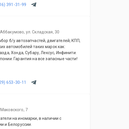
16) 391-31-99
 Аббакумово, ул. Складская, 30
бор б/у автозапчастей, двигателей, КПП,
их автомобилей таких марок как:
азда, Хонда, Субару, Лексус, Инфинити.
понии. Гарантия на все запасные части!
29) 653-30-11
 Маковского, 7
атели на иномарки, в наличии с
ии и Белоруссии.