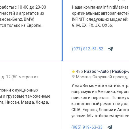
работы с 10-00 до 20-00
Наша компания InfinitiMarke
пчастей и агрегатов из
оригинальных автозапчастей
rsedes-Benz, BMW,
INFINITI следующих моделей: 
G, M, EX, FX, JX, QX56.
(977) 812-51-52
485
Razbor-Auto | Разбор-
 д. 12 (50 метров от
Москва, Окружной проезд,
У нас Вы можете найти контр
понии с аукционных
напрямую из Америки, Европы
ты и грузовые таможенные
поисков и переплат. Почему 
та, Ниссан, Мазда, Хонда,
качественный ремонт не дол
США, Европы, Японии и Авст
узлами. Мы отбираем лучшее,
не переплачивать за новый о
(985) 919-63-33