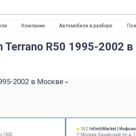
ели
Компании
Автомобили в разборе
Пои
n Terrano R50 1995-2002 в
1995-2002 в Москве
362
InfinitiMarket | Инфн
р.1300
Москва, Каширский пр-д, 