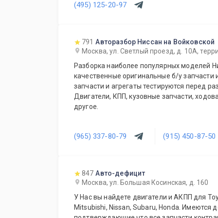
(495) 125-20-97
791
Авторазбор Ниссан на Войковской
Москва, ул. Светлый проезд, д. 10А, тер
Разборка наиболее популярных моделей Ни
качественные оригинальные б/у запчасти и
запчасти и агрегаты тестируются перед ра
Двигатели, КПП, кузовные запчасти, ходова
другое.
(965) 337-80-79
(915) 450-87-50
847
Авто-дефицит
Москва, ул. Большая Косинская, д. 160
У Нас вы найдете двигатели и АКПП для Toyot
Mitsubishi, Nissan, Subaru, Honda. Имеются 
подтверждающие что все запчасти контрактные. Даем время на