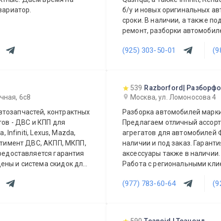
вариатор.
б/у и новых оригинальных автозапчастей из 
сроки. В наличии, а также п
ремонт, разборки автомобилей марок Nissan модельного 
Almera, X-Trail, Murano, Sentra,
(925) 303-50-01
(9
Renault, также Land Rover. Выполняется полное ТО. Установка
автозапчастей и агрегатов на автомобили
модельный ряд и Infiniti, Ren
Возможность установки допо
539
Razborford| Разборф
Выполняется слесарный ремо
чная, 6с8
Москва, ул. Ломоносова 4
продукция для ТО. Оборудов
втозапчастей, контрактных
Разборка автомобилей марки
Консультации наших специа
тов - ДВС и КПП для
Предлагаем отличный ассорти
персонал. 100% гарантия качества на продукцию и весь спектр услуг
 Infiniti, Lexus, Mazda,
агрегатов для автомобилей 
автосервиса. Конкурентоспос
ортимент ДВС, АКПП, МКПП,
наличии и под заказ. Гарант
регионы.
Предоставляется гарантия
аксессуары также в наличии
ены и система скидок для
Работа с региональными клие
ы видеть Вас у себя
квалифицированные специал
(977) 783-60-64
(9