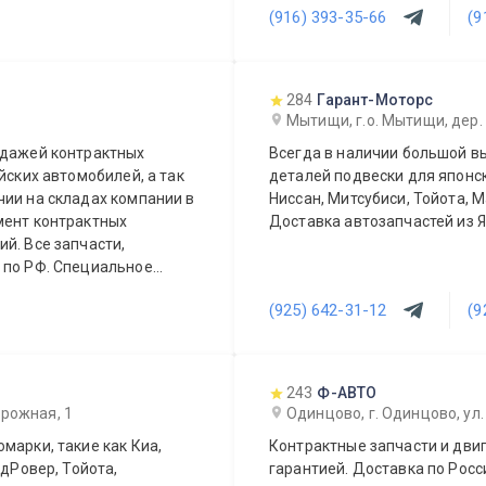
(916) 393-35-66
(9
Вашего автомобиля.
 день.
284
Гарант-Моторс
Мытищи, г.о. Мытищи, дер.
одажей контрактных
Всегда в наличии большой вы
йских автомобилей, а так
деталей подвески для японск
Ниссан, Митсубиси, Тойота, М
мент контрактных
Доставка автозапчастей из Я
сти,
ециальное
(925) 642-31-12
(9
243
Ф-АВТО
орожная, 1
Одинцово, г. Одинцово, ул.
марки, такие как Киа,
Контрактные запчасти и двиг
ндРовер, Тойота,
гарантией. Доставка по Росс