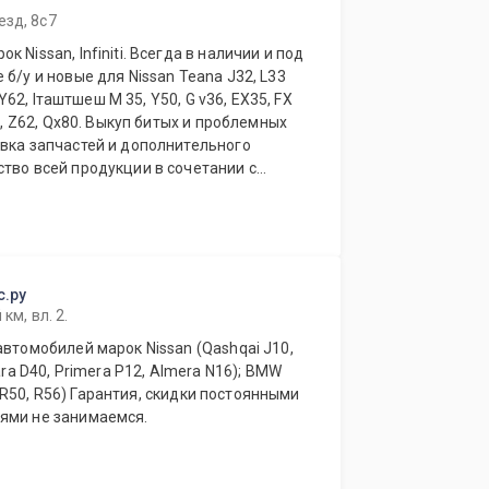
езд, 8с7
б/у и новые для Nissan Teana J32, L33
, Y62, Iташтшеш M 35, Y50, G v36, EX35, FX
56, Z62, Qx80. Выкуп битых и проблемных
овка запчастей и дополнительного
тво всей продукции в сочетании с
нтересны нашим клиентам.
исты нашей компании всегда грамотно
о оснащению, подбору, замене любой
. Возможна доставка по Москве.
и ближнего зарубежья. Работаем
с.ру
км, вл. 2.
автомобилей марок Nissan (Qashqai J10,
ara D40, Primera P12, Almera N16); BMW
ями не занимаемся.