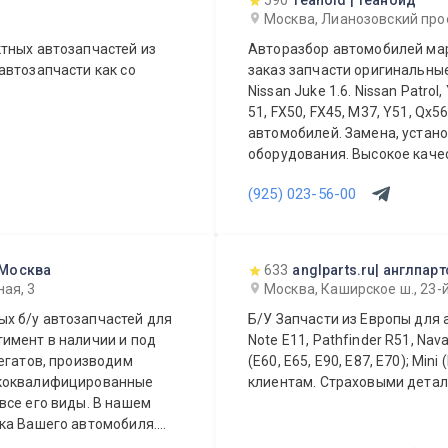
590
Teanoid | Теаноид
Москва, Лианозовский про
тных автозапчастей из
Авторазбор автомобилей марок Nissan, Infiniti. Всегда в наличии и под
автозапчасти как со
заказ запчасти оригинальные 
Nissan Juke 1.6. Nissan Patrol
51, FX50, FX45, M37, Y51, Qx
автомобилей. Замена, устан
оборудования. Высокое качес
доступными ценами всегда и
(925) 023-56-00
Квалифицированные специал
ответят на любые вопросы п
запчасти Вашего автомобиля
Доставка в регионы России 
 Москва
633
anglparts.ru| англпарт
ежедневно.
ая, 3
Москва, Каширское ш., 23-й 
х б/у автозапчастей для
Б/У Запчасти из Европы для 
имент в наличии и под
Note E11, Pathfinder R51, Nav
егатов, производим
(E60, E65, E90, E87, E70); Mini (R50, R56) Гарантия, скидки постоянными
ококвалифицированные
клиентам. Страховыми детал
все его виды. В нашем
ка Вашего автомобиля.
или агрегат, а