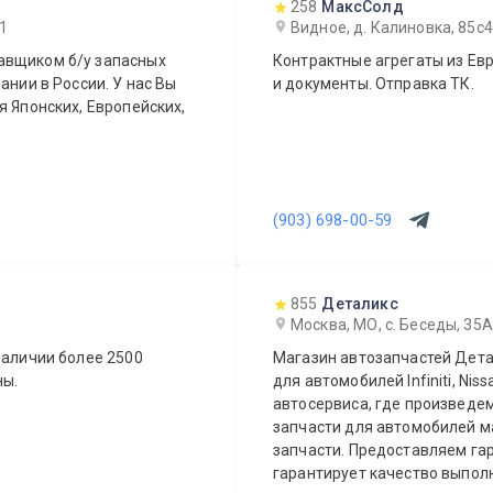
258
МаксСолд
 1
Видное, д. Калиновка, 85с4
авщиком б/у запасных
Контрактные агрегаты из Евр
ании в России. У нас Вы
и документы. Отправка ТК.
я Японских, Европейских,
(903) 698-00-59
855
Деталикс
Москва, МО, с. Беседы, 35А
наличии более 2500
Магазин автозапчастей Дета
ны.
для автомобилей Infiniti, Nis
автосервиса, где произведем
запчасти для автомобилей маро
запчасти. Предоставляем гар
гарантирует качество выпол