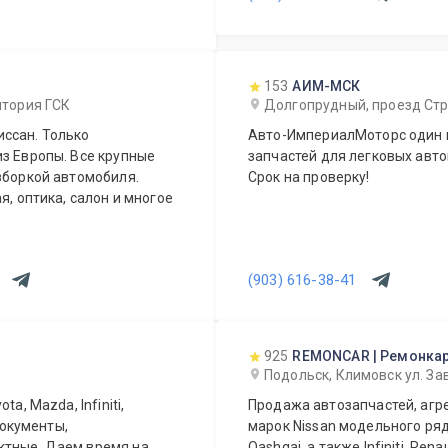
153
АИМ-МСК
ритория ГСК
Долгопрудный, проезд Стр
ссан. Только
Авто-ИмпериалМоторс один 
з Европы. Все крупные
запчастей для легковых авто
зборкой автомобиля.
Срок на проверку!
я, оптика, салон и многое
(903) 616-38-41
925
REMONCAR | Ремонка
Подольск, Климовск ул. За
a, Mazda, Infiniti,
Продажа автозапчастей, агрегатов и аксессуаров для автомобилей
документы,
марок Nissan модельного ряда:
Qashqai, а также Infiniti, Re