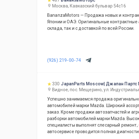
487
БананзаМоторс
Москва, Кавказский бульвар 54с16
BananzaMotors — Продажа новых и контрак
Японии и ОАЭ. Оригинальные контрактные 
склада, так и с доставкой по всей России.
(926) 219-00-74
330
JapanParts Moscow| Джапан Партс
Видное, пос. Мещерино, ул. Индустриальн
Успешно занимаемся продажа оригинальны
автомобилей марки Mazda. Широкий ассорт
заказ. Кроме продажи автозапчастей и агр
разборки автомобилей марки Mazda. Выс
специалисты выполнят слесарный ремонт, 
автосервисе проводится полная диагности
Подберем и установим необходимую автозапчасть 