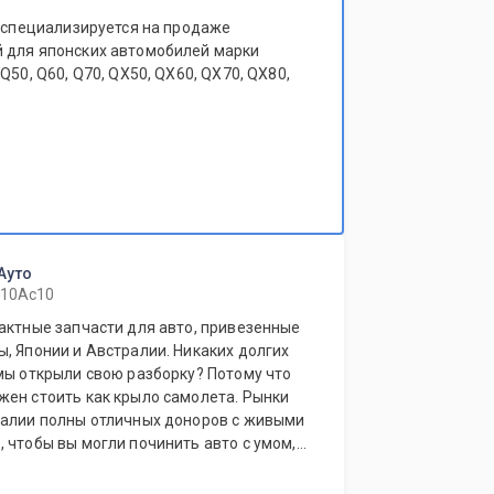
t специализируется на продаже
 для японских автомобилей марки
Q50, Q60, Q70, QX50, QX60, QX70, QX80,
Ауто
 10Ас10
актные запчасти для авто, привезенные
, Японии и Австралии. Никаких долгих
мы открыли свою разборку? Потому что
жен стоить как крыло самолета. Рынки
ралии полны отличных доноров с живыми
 чтобы вы могли починить авто с умом, а
ригинал у дилера.