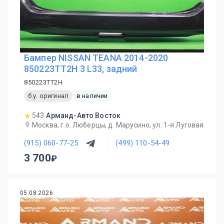
Бампер NISSAN TEANA 2014-2020
850223TT2H 3 L33, задний
850223TT2H
б.у. оригинал
в наличии
543
Арманд-Авто Восток
Москва, г.о. Люберцы, д. Марусино, ул. 1-я Луговая
(915) 060-77-25
(499) 110-54-49
3 700
05.08.2026