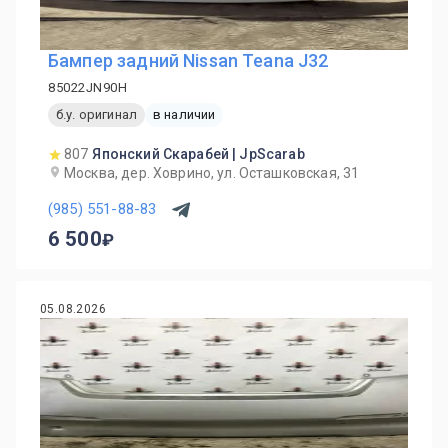
Бампер задний Nissan Teana J32
85022JN90H
б.у. оригинал
в наличии
807
Японский Скарабей | JpScarab
Москва, дер. Ховрино, ул. Осташковская, 31
(985) 551-88-83
6 500
05.08.2026