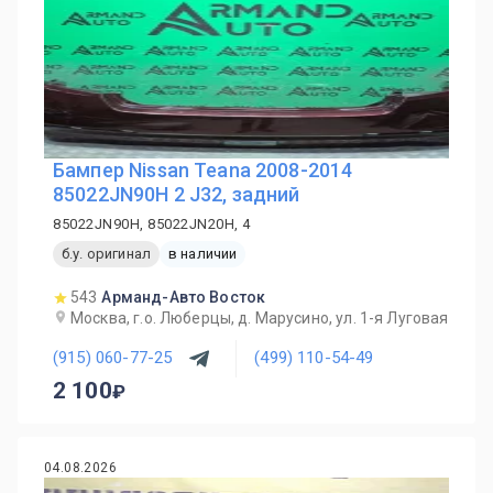
Бампер Nissan Teana 2008-2014
85022JN90H 2 J32, задний
85022JN90H, 85022JN20H, 4
б.у. оригинал
в наличии
543
Арманд-Авто Восток
Москва, г.о. Люберцы, д. Марусино, ул. 1-я Луговая
(915) 060-77-25
(499) 110-54-49
2 100
04.08.2026