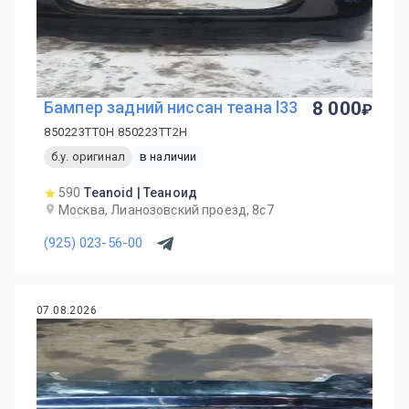
Бампер задний ниссан теана l33
8 000
850223TT0H 850223TT2H
б.у. оригинал
в наличии
590
Teanoid | Теаноид
Москва, Лианозовский проезд, 8с7
(925) 023-56-00
07.08.2026