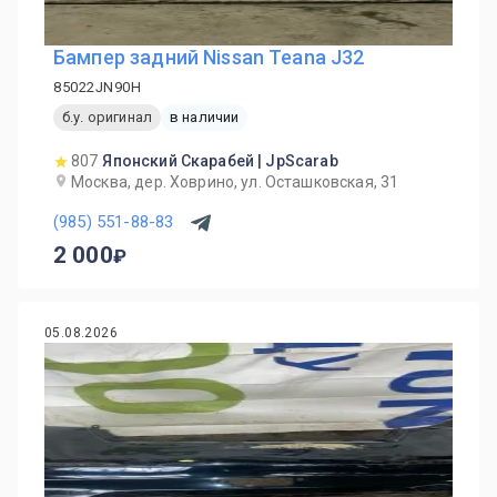
Бампер задний Nissan Teana J32
85022JN90H
б.у. оригинал
в наличии
807
Японский Скарабей | JpScarab
Москва, дер. Ховрино, ул. Осташковская, 31
(985) 551-88-83
2 000
05.08.2026