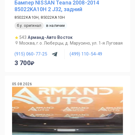
Бампер NISSAN Teana 2008-2014
85022KA10H 2 J32, задний
85022KA10H, 85022KA10H
б.у. оригинал
в наличии
543
Арманд-Авто Восток
Москва, г.о. Люберцы, д. Марусино, ул. 1-я Луговая
(915) 060-77-25
(499) 110-54-49
3 700
05.08.2026