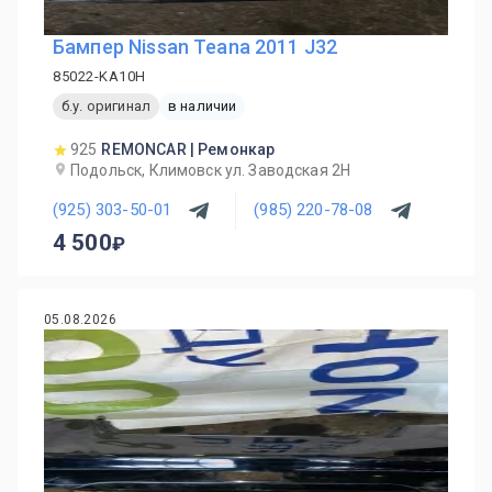
Бампер Nissan Teana 2011 J32
85022-KA10H
б.у. оригинал
в наличии
925
REMONCAR | Ремонкар
Подольск, Климовск ул. Заводская 2Н
(925) 303-50-01
(985) 220-78-08
4 500
05.08.2026