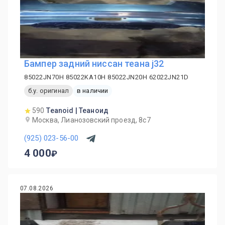
Бампер задний ниссан теана j32
85022JN70H 85022KA10H 85022JN20H 62022JN21D
б.у. оригинал
в наличии
590
Teanoid | Теаноид
Москва, Лианозовский проезд, 8с7
(925) 023-56-00
4 000
07.08.2026