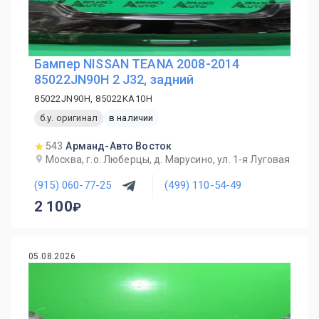
Бампер NISSAN TEANA 2008-2014
85022JN90H 2 J32, задний
85022JN90H, 85022KA10H
б.у. оригинал
в наличии
543
Арманд-Авто Восток
Москва, г.о. Люберцы, д. Марусино, ул. 1-я Луговая
(915) 060-77-25
(499) 110-54-49
2 100
05.08.2026