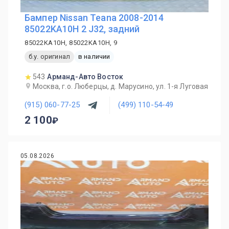
Бампер Nissan Teana 2008-2014
85022KA10H 2 J32, задний
85022KA10H, 85022KA10H, 9
б.у. оригинал
в наличии
543
Арманд-Авто Восток
Москва, г.о. Люберцы, д. Марусино, ул. 1-я Луговая
(915) 060-77-25
(499) 110-54-49
2 100
05.08.2026