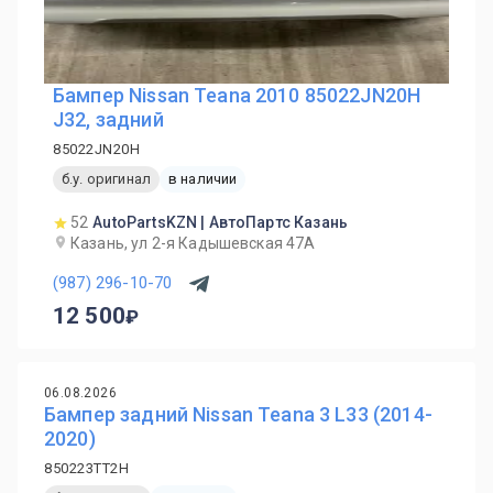
Бампер Nissan Teana 2010 85022JN20H
J32, задний
85022JN20H
б.у. оригинал
в наличии
52
AutoPartsKZN | АвтоПартс Казань
Казань, ул 2-я Кадышевская 47А
(987) 296-10-70
12 500
06.08.2026
Бампер задний Nissan Teana 3 L33 (2014-
2020)
850223TT2H