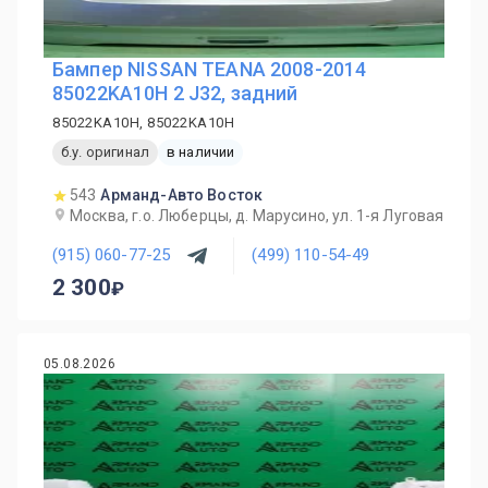
Бампер NISSAN TEANA 2008-2014
85022KA10H 2 J32, задний
85022KA10H, 85022KA10H
б.у. оригинал
в наличии
543
Арманд-Авто Восток
Москва, г.о. Люберцы, д. Марусино, ул. 1-я Луговая
(915) 060-77-25
(499) 110-54-49
2 300
05.08.2026