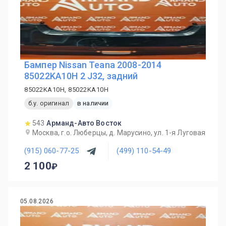
Бампер Nissan Teana 2008-2014
85022KA10H 2 J32, задний
85022KA10H, 85022KA10H
б.у. оригинал
в наличии
543
Арманд-Авто Восток
Москва, г.о. Люберцы, д. Марусино, ул. 1-я Луговая
(915) 060-77-25
(499) 110-54-49
2 100
05.08.2026