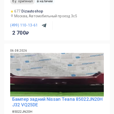
б.у. оригинал
в наличии
677
Dizautoshop
Москва, Автомобильный проезд 3с5
(499) 110-13-61
2 700
06.08.2026
Бампер задний Nissan Teana 85022JN20H
J32 VQ25DE
85022JN20H