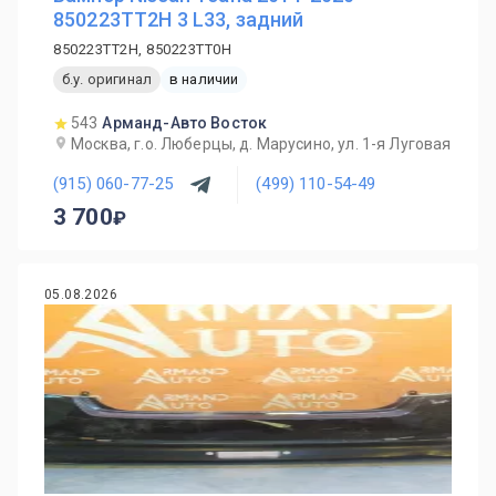
850223TT2H 3 L33, задний
850223TT2H, 850223TT0H
б.у. оригинал
в наличии
543
Арманд-Авто Восток
Москва, г.о. Люберцы, д. Марусино, ул. 1-я Луговая
(915) 060-77-25
(499) 110-54-49
3 700
05.08.2026