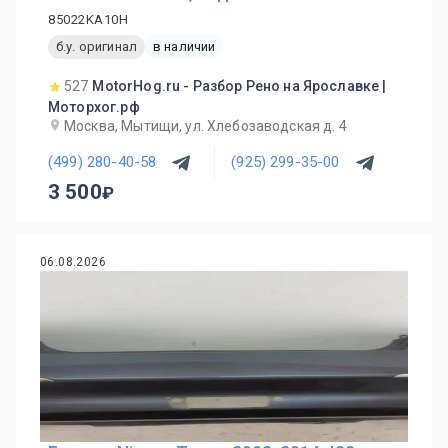
85022KA10H
б.у. оригинал
в наличии
527
MotorHog.ru - Разбор Рено на Ярославке |
Моторхог.рф
Москва, Мытищи, ул. Хлебозаводская д. 4
(499) 280-40-58
(925) 299-35-00
3 500
06.08.2026