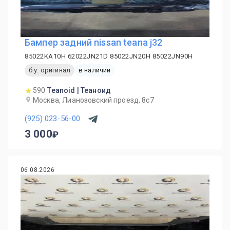
Бампер задний nissan teana j32
85022KA10H 62022JN21D 85022JN20H 85022JN90H
б.у. оригинал
в наличии
590
Teanoid | Теаноид
Москва, Лианозовский проезд, 8с7
(925) 023-56-00
3 000
06.08.2026