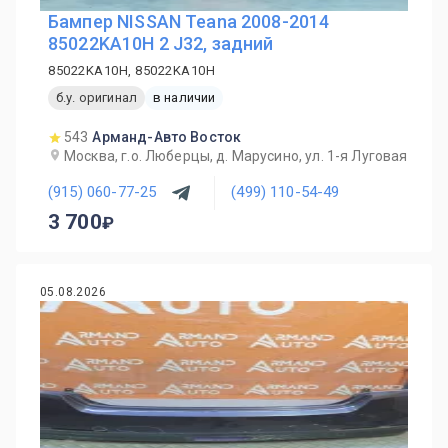
Бампер NISSAN Teana 2008-2014
85022KA10H 2 J32, задний
85022KA10H, 85022KA10H
б.у. оригинал
в наличии
543
Арманд-Авто Восток
Москва, г.о. Люберцы, д. Марусино, ул. 1-я Луговая
(915) 060-77-25
(499) 110-54-49
3 700
05.08.2026