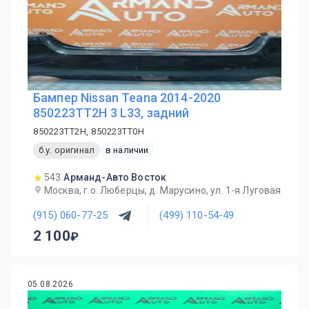
Бампер Nissan Teana 2014-2020
850223TT2H 3 L33, задний
850223TT2H, 850223TT0H
б.у. оригинал
в наличии
543
Арманд-Авто Восток
Москва, г.о. Люберцы, д. Марусино, ул. 1-я Луговая
(915) 060-77-25
(499) 110-54-49
2 100
05.08.2026