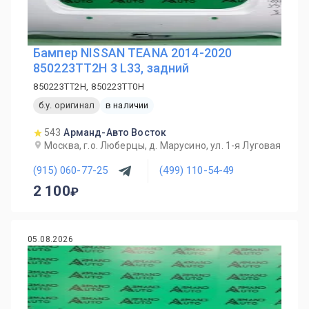
Бампер NISSAN TEANA 2014-2020
850223TT2H 3 L33, задний
850223TT2H, 850223TT0H
б.у. оригинал
в наличии
543
Арманд-Авто Восток
Москва, г.о. Люберцы, д. Марусино, ул. 1-я Луговая
(915) 060-77-25
(499) 110-54-49
2 100
05.08.2026