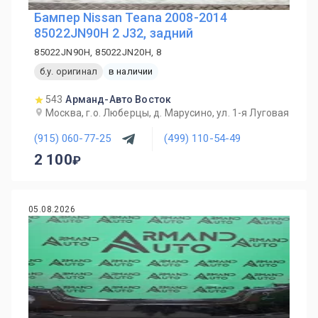
Бампер Nissan Teana 2008-2014
85022JN90H 2 J32, задний
85022JN90H, 85022JN20H, 8
б.у. оригинал
в наличии
543
Арманд-Авто Восток
Москва, г.о. Люберцы, д. Марусино, ул. 1-я Луговая
(915) 060-77-25
(499) 110-54-49
2 100
05.08.2026