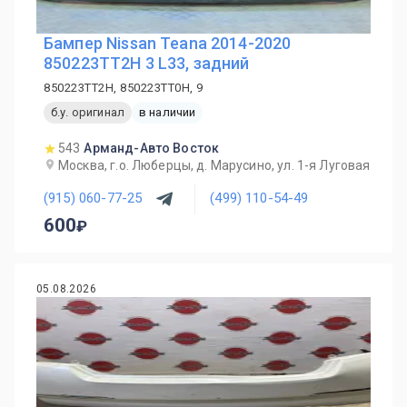
Бампер Nissan Teana 2014-2020
850223TT2H 3 L33, задний
850223TT2H, 850223TT0H, 9
б.у. оригинал
в наличии
543
Арманд-Авто Восток
Москва, г.о. Люберцы, д. Марусино, ул. 1-я Луговая
(915) 060-77-25
(499) 110-54-49
600
05.08.2026