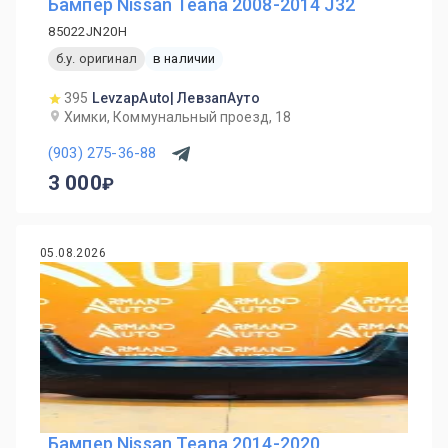
Бампер Nissan Teana 2008-2014 J32
85022JN20H
б.у. оригинал
в наличии
395
LevzapAuto| ЛевзапАуто
Химки, Коммунальный проезд, 18
(903) 275-36-88
3 000
05.08.2026
Бампер Nissan Teana 2014-2020