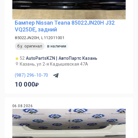
Бампер Nissan Teana 85022JN20H J32
VQ25DE, задний
85022JN20H, L112011001
б.у. оригинал
в наличии
52
AutoPartsKZN | АвтоПартс Казань
Казань, ул 2-я Кадышевская 47А
(987) 296-10-70
10 000
06.08.2026