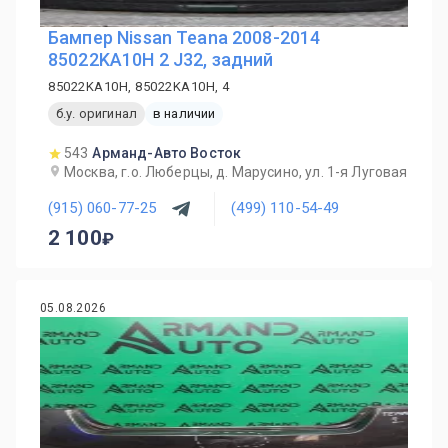
Бампер Nissan Teana 2008-2014
85022KA10H 2 J32, задний
85022KA10H, 85022KA10H, 4
б.у. оригинал
в наличии
543
Арманд-Авто Восток
Москва, г.о. Люберцы, д. Марусино, ул. 1-я Луговая
(915) 060-77-25
(499) 110-54-49
2 100
05.08.2026