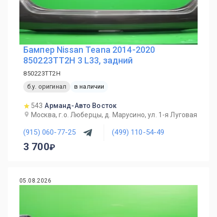
Бампер Nissan Teana 2014-2020
850223TT2H 3 L33, задний
850223TT2H
б.у. оригинал
в наличии
543
Арманд-Авто Восток
Москва, г.о. Люберцы, д. Марусино, ул. 1-я Луговая
(915) 060-77-25
(499) 110-54-49
3 700
05.08.2026