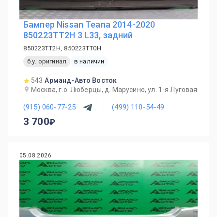
Бампер Nissan Teana 2014-2020
850223TT2H 3 L33, задний
850223TT2H, 850223TT0H
б.у. оригинал
в наличии
543
Арманд-Авто Восток
Москва, г.о. Люберцы, д. Марусино, ул. 1-я Луговая
(915) 060-77-25
(499) 110-54-49
3 700
05.08.2026