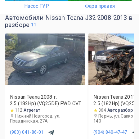
Насос ГУР
Фара правая
Автомобили Nissan Teana J32 2008-2013 в
разборе
11
Nissan Teana
2008
г.
Nissan Teana
2011
г
2.5 (182Hp) (VQ25DE) FWD CVT
2.5 (182Hp) (VQ25
112
Агрегат
364
Авторазбор 1
Нижний Новгород, ул.
Пермь, ул. Сакко и
Правдинская, 27А
140
(903) 041-86-01
(904) 840-47-47