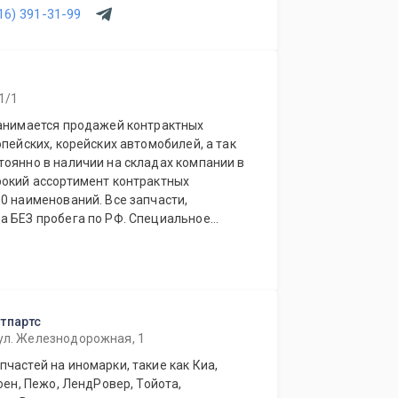
16) 391-31-99
1/1
занимается продажей контрактных
опейских, корейских автомобилей, а так
рокий ассортимент контрактных
ований. Все запчасти,
робега по РФ. Специальное
магазинов.
тпартс
 ул. Железнодорожная, 1
частей на иномарки, такие как Киа,
оен, Пежо, ЛендРовер, Тойота,