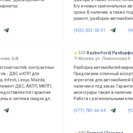
вариатор.
б/у и новых оригинальных автозапчастей из 
сроки. В наличии, а также п
ремонт, разборки автомобилей марок Nissan модельного 
Almera, X-Trail, Murano, Sentra,
(925) 303-50-01
(9
Renault, также Land Rover. Выполняется полное ТО. Установка
автозапчастей и агрегатов на автомобили
модельный ряд и Infiniti, Ren
Возможность установки допо
539
Razborford| Разборф
Выполняется слесарный ремо
чная, 6с8
Москва, ул. Ломоносова 4
продукция для ТО. Оборудов
втозапчастей, контрактных
Разборка автомобилей марки
Консультации наших специа
тов - ДВС и КПП для
Предлагаем отличный ассорти
персонал. 100% гарантия качества на продукцию и весь спектр услуг
 Infiniti, Lexus, Mazda,
агрегатов для автомобилей 
автосервиса. Конкурентоспос
ортимент ДВС, АКПП, МКПП,
наличии и под заказ. Гарант
регионы.
Предоставляется гарантия
аксессуары также в наличии
ены и система скидок для
Работа с региональными клие
ы видеть Вас у себя
квалифицированные специал
(977) 783-60-64
(9