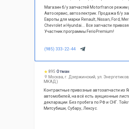
Магазин б/у запчастей Motorfrance режим 
Автосервис, автоэлектрик. Продажа б/у за
Европы для марки Renault, Nissan, Ford, Me
Chevrolet и Hyundai.... Все запчасти привозятся только из Европы.
Участник программы FerioPremium!
(985) 333-22-44
895
Отман
Москва, г. Дзержинский, ул. Энергетиков,
МКАД)
Контрактные привозные автозапчасти из Я
автомобилей, на всё есть аукционные лис
декларации. Без пробега по РФ и СНГ. Тойо
Митсубиши, Субару, Лексус.