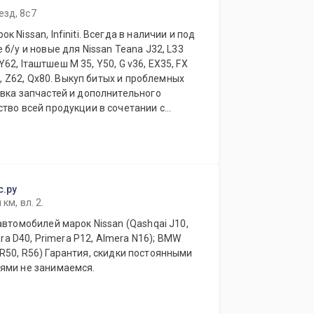
езд, 8с7
б/у и новые для Nissan Teana J32, L33
, Y62, Iташтшеш M 35, Y50, G v36, EX35, FX
56, Z62, Qx80. Выкуп битых и проблемных
овка запчастей и дополнительного
тво всей продукции в сочетании с
нтересны нашим клиентам.
исты нашей компании всегда грамотно
о оснащению, подбору, замене любой
. Возможна доставка по Москве.
и ближнего зарубежья. Работаем
с.ру
км, вл. 2.
автомобилей марок Nissan (Qashqai J10,
ara D40, Primera P12, Almera N16); BMW
ями не занимаемся.