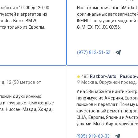
работы с 10-00 до 20-00
Наша компания InfinitiMarke
пчастей и агрегатов из
оригинальных автозапчастей
rsedes-Benz, BMW,
INFINITI следующих моделей: 
G, M, EX, FX, JX, QX56.
(977) 812-51-52
485
Razbor-Auto | Разбор-
 д. 12 (50 метров от
Москва, Окружной проезд,
У нас Вы можете найти контр
понии с аукционных
напрямую из Америки, Европы
ты и грузовые таможенные
поисков и переплат. Почему 
та, Ниссан, Мазда, Хонда,
качественный ремонт не дол
США, Европы, Японии и Авст
узлами. Мы отбираем лучшее,
не переплачивать за новый о
(985) 919-63-33