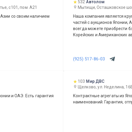
532
Автолом
ье, с101, пом. А21
Мытищи, Осташковское шоссе
 Азии со своим наличием
Наша компания является кр
частей с аукционов Японии, А
всегда можете приобрести б/
Корейских и Американских а
(925) 517-86-03
103
Мир ДВС
Щелково, ул. Неделина, 16
понии и ОАЭ. Есть гарантия
Контрактные агрегаты из Япо
наименований. Гарантия, отп