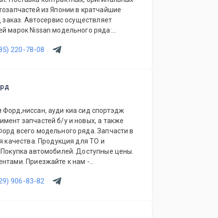
Японии в кратчайшие
од заказ. Автосервис осуществляет
ряда:
 Terrano, Qashqai и других, Infiniti,
85) 220-78-08
 марок Nissan- весь
ault. Проводится диагностика.
лнительного оборудования.
орд
нт, все основные виды. Качественная
анные мастерские и ремонтный цех.
 Форд,ниссан, ауди киа сид спортэдж
листов. Высококвалифицированный
мент запчастей б/у и новых, а также
Форд всего модельного ряда. Запчасти в
обные цены. Система скидок. Поставка в
ия качества. Продукция для ТО и
. Покупка автомобилей. Доступные цены.
нтами. Приезжайте к нам -
исты помогут с выбором.
29) 906-83-82