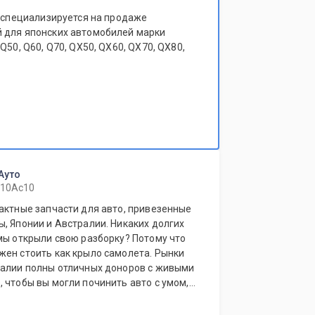
t специализируется на продаже
 для японских автомобилей марки
Q50, Q60, Q70, QX50, QX60, QX70, QX80,
Ауто
 10Ас10
актные запчасти для авто, привезенные
, Японии и Австралии. Никаких долгих
мы открыли свою разборку? Потому что
жен стоить как крыло самолета. Рынки
ралии полны отличных доноров с живыми
 чтобы вы могли починить авто с умом, а
ригинал у дилера.