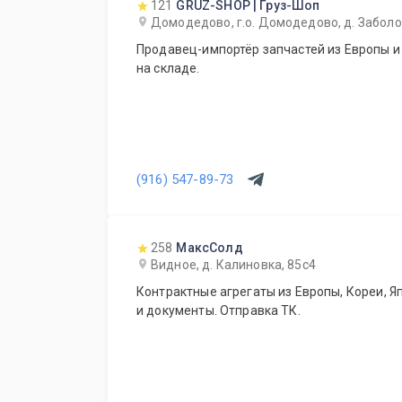
121
GRUZ-SHOP | Груз-Шоп
Домодедово, г.о. Домодедово, д. Заболот
Продавец-импортёр запчастей из Европы и
на складе.
(916) 547-89-73
258
МаксСолд
Видное, д. Калиновка, 85с4
Контрактные агрегаты из Европы, Кореи, Я
и документы. Отправка ТК.