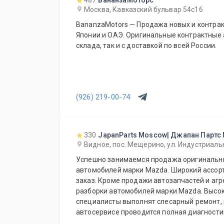
487
БананзаМоторс
Москва, Кавказский бульвар 54с16
BananzaMotors — Продажа новых и контрак
Японии и ОАЭ. Оригинальные контрактные 
склада, так и с доставкой по всей России.
(926) 219-00-74
330
JapanParts Moscow| Джапан Партс
Видное, пос. Мещерино, ул. Индустриальн
Успешно занимаемся продажа оригинальны
автомобилей марки Mazda. Широкий ассорт
заказ. Кроме продажи автозапчастей и агр
разборки автомобилей марки Mazda. Выс
специалисты выполнят слесарный ремонт, 
автосервисе проводится полная диагности
Подберем и установим необходимую автозапчасть 