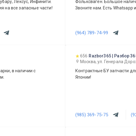
Субару, Лексус, Инфинити.
Фольксваген. Большое наличи
я на все запасные части!
Звоните нам. Есть Whatsapp и 
(964) 789-74-99
656
Razbor365 | Разбор 36
Москва, ул. Генерала Доро
арки, в наличии с
Контрактные БУ запчасти для
и.
Японии!
(985) 369-75-75
(9