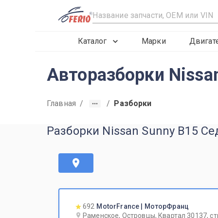
R
Каталог
Марки
Двигат
Авторазборки Nissa
Главная
/
/
Разборки
Разборки Nissan Sunny B15 Се
692
MotorFrance | МоторФранц
Раменское, Островцы, Квартал 30137, ст