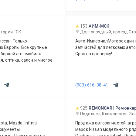
153
АИМ-МСК
ритория ГСК
Долгопрудный, проезд Стр
ссан. Только
Авто-ИмпериалМоторс один 
з Европы. Все крупные
запчастей для легковых авто
зборкой автомобиля.
Срок на проверку!
я, оптика, салон и многое
(903) 616-38-41
925
REMONCAR | Ремонка
Подольск, Климовск ул. За
a, Mazda, Infiniti,
Продажа автозапчастей, агрегатов и аксессуаров для автомобилей
документы,
марок Nissan модельного ряда:
Qashqai, а также Infiniti, Re