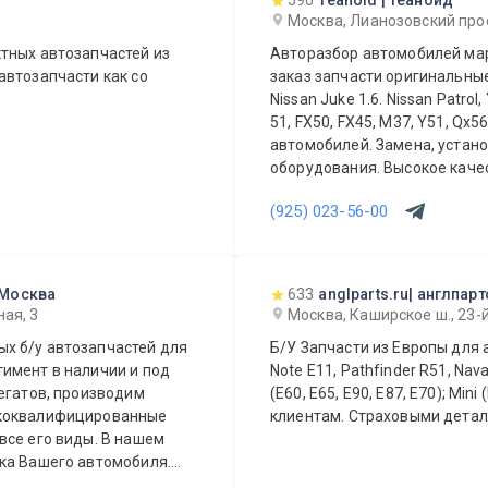
590
Teanoid | Теаноид
Москва, Лианозовский про
тных автозапчастей из
Авторазбор автомобилей марок Nissan, Infiniti. Всегда в наличии и под
автозапчасти как со
заказ запчасти оригинальные 
Nissan Juke 1.6. Nissan Patrol
51, FX50, FX45, M37, Y51, Qx
автомобилей. Замена, устан
оборудования. Высокое качес
доступными ценами всегда и
(925) 023-56-00
Квалифицированные специал
ответят на любые вопросы п
запчасти Вашего автомобиля
Доставка в регионы России 
 Москва
633
anglparts.ru| англпарт
ежедневно.
ая, 3
Москва, Каширское ш., 23-й 
х б/у автозапчастей для
Б/У Запчасти из Европы для 
имент в наличии и под
Note E11, Pathfinder R51, Nav
егатов, производим
(E60, E65, E90, E87, E70); Mini (R50, R56) Гарантия, скидки постоянными
ококвалифицированные
клиентам. Страховыми детал
все его виды. В нашем
ка Вашего автомобиля.
или агрегат, а