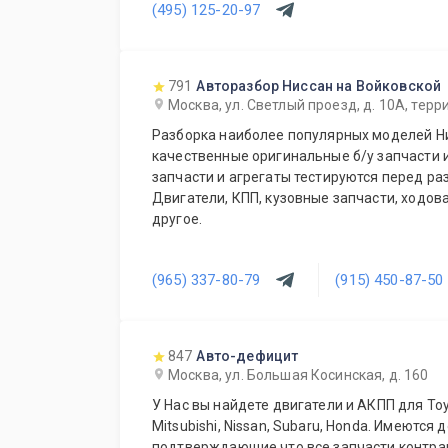
(495) 125-20-97
791
Авторазбор Ниссан на Войковской
Москва, ул. Светлый проезд, д. 10А, тер
Разборка наиболее популярных моделей Ни
качественные оригинальные б/у запчасти и
запчасти и агрегаты тестируются перед ра
Двигатели, КПП, кузовные запчасти, ходова
другое.
(965) 337-80-79
(915) 450-87-50
847
Авто-дефицит
Москва, ул. Большая Косинская, д. 160
У Нас вы найдете двигатели и АКПП для Toyot
Mitsubishi, Nissan, Subaru, Honda. Имеются 
подтверждающие что все запчасти контрактные. Даем время на