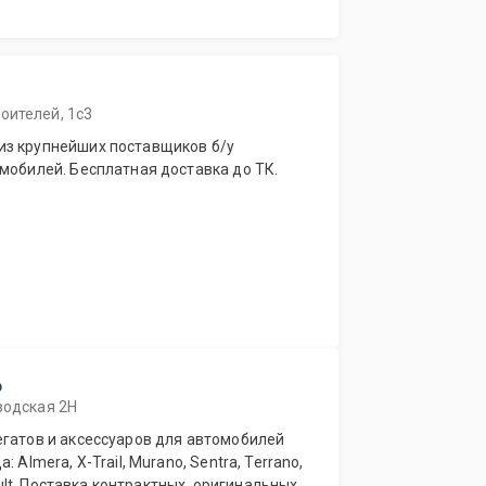
оителей, 1с3
из крупнейших поставщиков б/у
мобилей. Бесплатная доставка до ТК.
р
водская 2Н
 Almera, X-Trail, Murano, Sentra, Terrano,
nault. Поставка контрактных, оригинальных