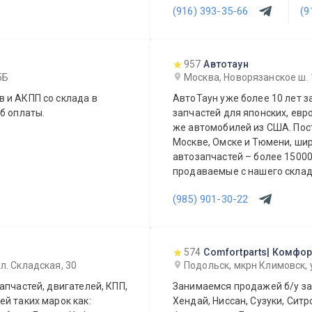
(916) 393-35-66
(9
Вашего автомобиля.
 день.
957
Автотаун
5Б
Москва, Новорязанское ш. 
 и АКПП со склада в
АвтоТаун уже более 10 лет 
б оплаты.
запчастей для японских, евр
же автомобилей из США. Постоянно в наличии на складах компании в
Москве, Омске и Тюмени, ши
автозапчастей – более 150000 наимен
продаваемые с нашего склада БЕЗ п
предложение для СТО и авто
(985) 901-30-22
574
Comfortparts| Комфор
л. Складская, 30
Подольск, мкрн Климовск,
апчастей, двигателей, КПП,
Занимаемся продажей б/у зап
й таких марок как:
Хендай, Ниссан, Сузуки, Ситр