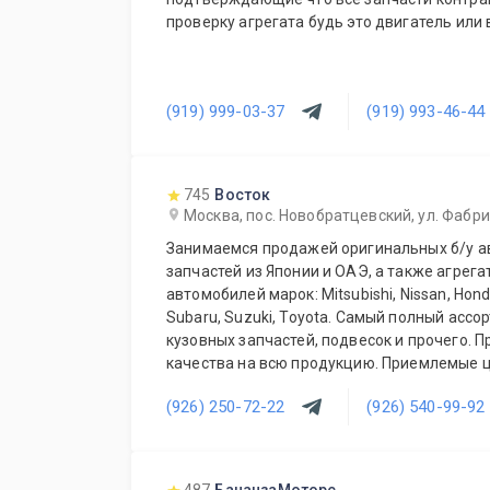
проверку агрегата будь это двигатель или 
(919) 999-03-37
(919) 993-46-44
745
Восток
Москва, пос. Новобратцевский, ул. Фабри
Занимаемся продажей оригинальных б/у а
запчастей из Японии и ОАЭ, а также агрега
автомобилей марок: Mitsubishi, Nissan, Honda,
Subaru, Suzuki, Toyota. Самый полный асс
кузовных запчастей, подвесок и прочего. 
качества на всю продукцию. Приемлемые ц
постоянных и оптовых клиентов. Будем рад
(926) 250-72-22
(926) 540-99-92
ежедневно!