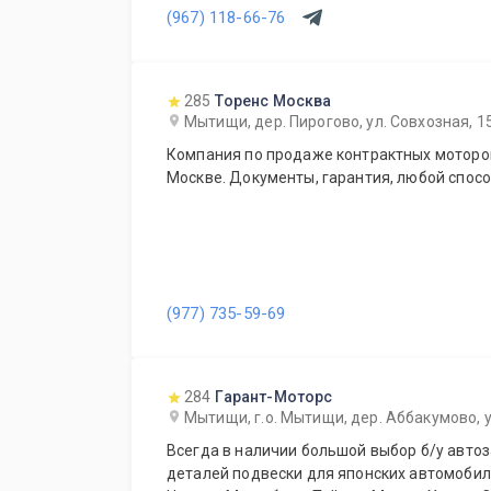
(967) 118-66-76
также дополнительное оборудование для 
Гарантия качества на все услуги и продукцию. Квалифицированные
специалисты. Мы работаем для Вас каждый
285
Торенс Москва
Мытищи, дер. Пирогово, ул. Совхозная, 1
Компания по продаже контрактных моторов
Москве. Документы, гарантия, любой спосо
(977) 735-59-69
284
Гарант-Моторс
Мытищи, г.о. Мытищи, дер. Аббакумово, у
Всегда в наличии большой выбор б/у автоз
деталей подвески для японских автомобиле