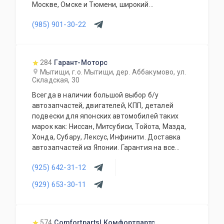
Москве, Омске и Тюмени, широкий
ассортимент контрактных автозапчастей –
(985) 901-30-22
более 150000 наименований. Все запчасти,
продаваемые с нашего склада БЕЗ пробега по
РФ. Специальное предложение для СТО и
автомагазинов.
284
Гарант-Моторс
Мытищи, г.о. Мытищи, дер. Аббакумово, ул.
Складская, 30
Всегда в наличии большой выбор б/у
автозапчастей, двигателей, КПП, деталей
подвески для японских автомобилей таких
марок как: Ниссан, Митсубиси, Тойота, Мазда,
Хонда, Субару, Лексус, Инфинити. Доставка
автозапчастей из Японии. Гарантия на все
запасные части!
(925) 642-31-12
(929) 653-30-11
574
Comfortparts| Комфортпартс