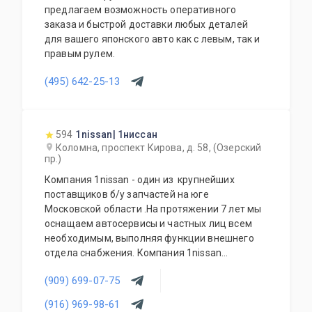
предлагаем возможность оперативного
заказа и быстрой доставки любых деталей
для вашего японского авто как с левым, так и
правым рулем.
(495) 642-25-13
594
1nissan| 1ниссан
Коломна, проспект Кирова, д. 58, (Озерский
пр.)
Компания 1nissan - один из крупнейших
поставщиков б/у запчастей на юге
Московской области .На протяжении 7 лет мы
оснащаем автосервисы и частных лиц всем
необходимым, выполняя функции внешнего
отдела снабжения. Компания 1nissan
поставляет: подвески, кузова, оптику,
(909) 699-07-75
электрику, двигатели, коробки передач и
многое другое.
(916) 969-98-61