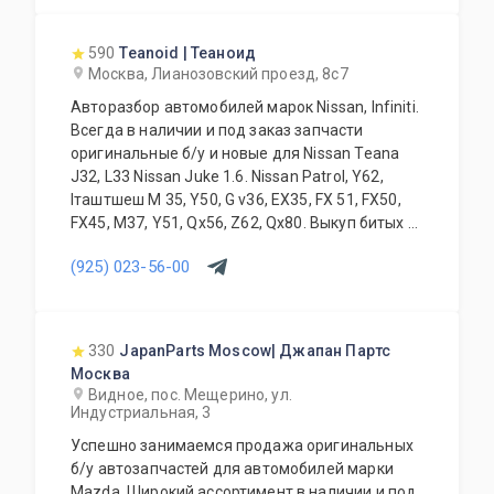
590
Teanoid | Теаноид
Москва, Лианозовский проезд, 8с7
Авторазбор автомобилей марок Nissan, Infiniti.
Всегда в наличии и под заказ запчасти
оригинальные б/у и новые для Nissan Teana
J32, L33 Nissan Juke 1.6. Nissan Patrol, Y62,
Iташтшеш M 35, Y50, G v36, EX35, FX 51, FX50,
FX45, M37, Y51, Qx56, Z62, Qx80. Выкуп битых и
проблемных автомобилей. Замена, установка
(925) 023-56-00
запчастей и дополнительного оборудования.
Высокое качество всей продукции в
сочетании с доступными ценами всегда
интересны нашим клиентам.
330
JapanParts Moscow| Джапан Партс
Квалифицированные специалисты нашей
Москва
компании всегда грамотно ответят на любые
Видное, пос. Мещерино, ул.
вопросы по оснащению, подбору, замене
Индустриальная, 3
любой запчасти Вашего автомобиля.
Успешно занимаемся продажа оригинальных
Возможна доставка по Москве. Доставка в
б/у автозапчастей для автомобилей марки
регионы России и ближнего зарубежья.
Mazda. Широкий ассортимент в наличии и под