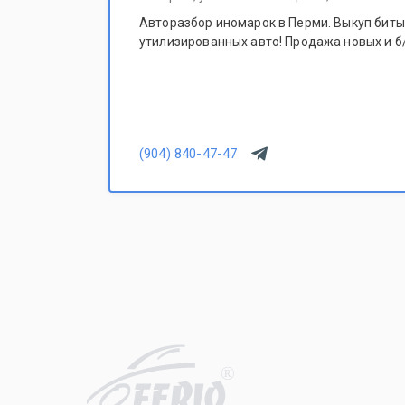
Авторазбор иномарок в Перми. Выкуп битых
утилизированных авто! Продажа новых и б/
(904) 840-47-47
R