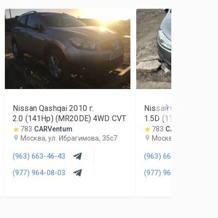
Nissan Qashqai
2010
г.
Nissan Qashqai
201
2.0 (141Hp) (MR20DE) 4WD CVT
1.5D (110Hp) (K9K)
783
CARVentum
783
CARVentum
Москва, ул. Ибрагимова, 35с7
Москва, ул. Ибрагим
(963) 663-46-43
(963) 663-46-43
(977) 964-08-03
(977) 964-08-03