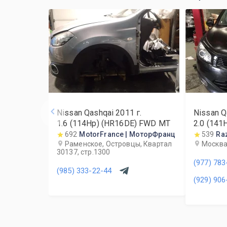
Nissan Qashqai
2011
г.
Nissan Q
1.6 (114Hp) (HR16DE) FWD MT
2.0 (14
692
MotorFrance | МоторФранц
539
Ra
Раменское, Островцы, Квартал
Москва
30137, стр.1300
(977) 783
(985) 333-22-44
(929) 906