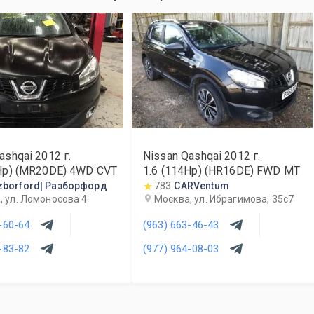
ashqai
2012
г.
Nissan Qashqai
2012
г.
1Hp) (MR20DE) 4WD CVT
1.6 (114Hp) (HR16DE) FWD MT
zborford| Разборфорд
783
CARVentum
, ул. Ломоносова 4
Москва, ул. Ибрагимова, 35с7
-60-64
(963) 663-46-43
-83-82
(977) 964-08-03