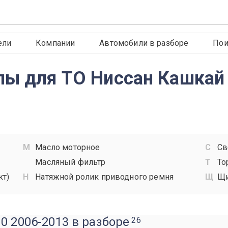
ели
Компании
Автомобили в разборе
Пои
лы для ТО Ниссан Кашкай
Масло моторное
Св
Масляный фильтр
То
кт)
Натяжной ролик приводного ремня
Щи
0 2006-2013 в разборе
26