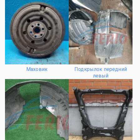
Маховик
Подкрылок передний
левый