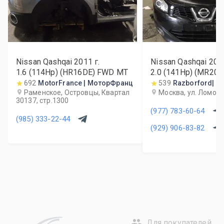
Nissan Qashqai
2011
г.
Nissan Qashqai
201
1.6 (114Hp) (HR16DE) FWD MT
2.0 (141Hp) (MR20
692
MotorFrance | МоторФранц
539
Razborford| 
Раменское, Островцы, Квартал
Москва, ул. Ломон
30137, стр.1300
(977) 783-60-64
(985) 333-22-44
(929) 906-83-82
Для покупателей