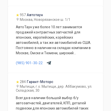
957
Автотаун
Москва, Новорязанское ш. 1/1
АвтоТаун уже более 10 лет занимается
продажей контрактных запчастей для
японских, европейских, корейских
автомобилей, а так же автомобилей из США.
Постоянно в наличии на складах компании в
Москве, Омске и Тюмени, широкий
ассортимент контрактных автозапчастей –
(985) 901-30-22
более 150000 наименований. Все запчасти,
продаваемые с нашего склада БЕЗ пробега по
РФ. Специальное предложение для СТО и
автомагазинов.
284
Гарант-Моторс
Мытищи, г.о. Мытищи, дер. Аббакумово, ул.
Складская, 30
Всегда в наличии большой выбор б/у
автозапчастей, двигателей, КПП, деталей
подвески для японских автомобилей таких