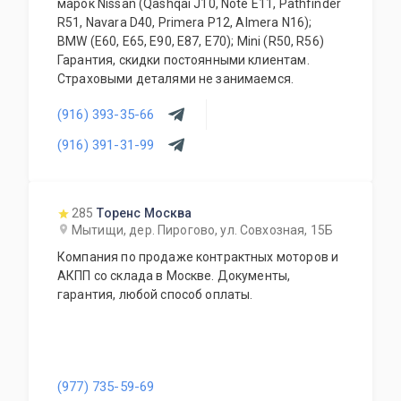
марок Nissan (Qashqai J10, Note E11, Pathfinder
специалисты. Мы работаем для Вас каждый
R51, Navara D40, Primera P12, Almera N16);
день.
BMW (E60, E65, E90, E87, E70); Mini (R50, R56)
Гарантия, скидки постоянными клиентам.
Страховыми деталями не занимаемся.
(916) 393-35-66
(916) 391-31-99
285
Торенс Москва
Мытищи, дер. Пирогово, ул. Совхозная, 15Б
Компания по продаже контрактных моторов и
АКПП со склада в Москве. Документы,
гарантия, любой способ оплаты.
(977) 735-59-69