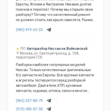
Европы, Японии и Австралии. Никаких долгих
поисков и переплат. Почему мы открыли свою
разборку? Потому что качественный ремонт
не должен стоить как крыло самолета. Рынки
США, Европы, Японии и Австралии полны
(985) 919-63-33
отличных доноров с живыми узлами. Мы
отбираем лучшее, чтобы вы могли починить
авто с умом, а не переплачивать за новый
оригинал у дилера.
791
Авторазбор Ниссан на Войковской
Москва, ул. Светлый проезд, д. 10А,
территория ГСК
Разборка наиболее популярных моделей
Ниссан. Только качественные оригинальные
б/у запчасти из Европы. Все крупные запчасти
и агрегаты тестируются перед разборкой
автомобиля. Двигатели, КПП, кузовные
запчасти, ходовая, оптика, салон и многое
другое.
(965) 337-80-79
(915) 450-87-50