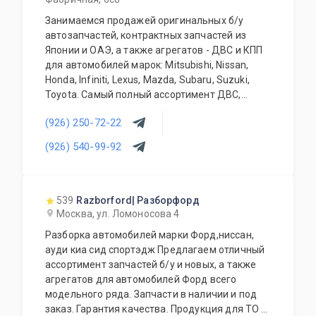
модельный ряд и Infiniti, Renault. Проводится
диагностика. Возможность установки
Занимаемся продажей оригинальных б/у
дополнительного оборудования. Выполняется
автозапчастей, контрактных запчастей из
слесарный ремонт, все основные виды.
Японии и ОАЭ, а также агрегатов - ДВС и КПП
Качественная продукция для ТО.
для автомобилей марок: Mitsubishi, Nissan,
Оборудованные мастерские и ремонтный цех.
Honda, Infiniti, Lexus, Mazda, Subaru, Suzuki,
Консультации наших специалистов.
Toyota. Самый полный ассортимент ДВС,
Высококвалифицированный персонал. 100%
АКПП, МКПП, кузовных запчастей, подвесок и
гарантия качества на продукцию и весь
(926) 250-72-22
прочего. Предоставляется гарантия качества
спектр услуг автосервиса.
на всю продукцию. Приемлемые цены и
(926) 540-99-92
Конкурентоспособные цены. Система скидок.
система скидок для постоянных и оптовых
Поставка в регионы.
клиентов. Будем рады видеть Вас у себя
ежедневно!
539
Razborford| Разборфорд
Москва, ул. Ломоносова 4
Разборка автомобилей марки Форд,ниссан,
ауди киа сид спортэдж Предлагаем отличный
ассортимент запчастей б/у и новых, а также
агрегатов для автомобилей Форд всего
модельного ряда. Запчасти в наличии и под
заказ. Гарантия качества. Продукция для ТО и