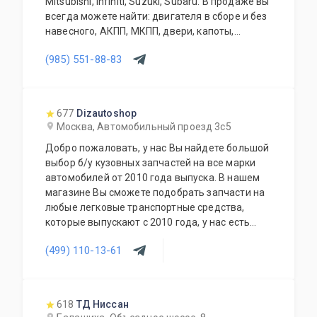
Mitsubishi, Infiniti, Suzuki, Subaru. В продаже вы
всегда можете найти: двигателя в сборе и без
навесного, АКПП, МКПП, двери, капоты,
бампера, крылья, крышки багажника, задние
(985) 551-88-83
двери, фары, фонари, телевизоры, радиаторы,
вентиляторы, раздатки, задние редуктора,
карданы, ступицы, суппорта, привода, стойки,
зеркала, и много других позиций. Так же мы
677
Dizautoshop
осуществляем доставку по Москве и
Москва, Автомобильный проезд 3с5
Московской области, транспортной компанией
Добро пожаловать, у нас Вы найдете большой
по России и доставку до транспортной
выбор б/у кузовных запчастей на все марки
компании.
автомобилей от 2010 года выпуска. В нашем
магазине Вы сможете подобрать запчасти на
любые легковые транспортные средства,
которые выпускают с 2010 года, у нас есть
запчасти на отечественные транспортные
(499) 110-13-61
средства УАЗ, Лада и все иностранные
автомобили как из популярного сегмента
Hyundai, Nissan, Kia, Ford, Volkswagen, так и
премиум марки Maserati, BMW, Lexus, Infiniti,
618
ТД Ниссан
Mercedes-Benz.