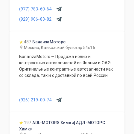
аксессуары также в наличии. Покупка
(977) 783-60-64
автомобилей. Доступные цены. Работа с
региональными клиентами. Приезжайте к нам
(929) 906-83-82
- квалифицированные специалисты помогут с
выбором.
487
БананзаМоторс
Москва, Кавказский бульвар 54с16
BananzaMotors — Продажа новых и
контрактных автозапчастей из Японии и ОАЭ.
Оригинальные контрактные автозапчасти как
со склада, так и с доставкой по всей России.
(926) 219-00-74
197
ADL-MOTORS Химки| АДЛ-МОТОРС
Химки