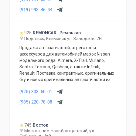
(919) 993-46-44
925
REMONCAR | Ремонкар
Подольск, Климовск ул. Заводская 2Н
Продажа автозапчастей, агрегатов и
аксессуаров для автомобилей марок Nissan
модельного ряда: Almera, X-Trail, Murano,
Sentra, Terrano, Qashqai, а также Infiniti,
Renault. Поставка контрактных, оригинальных
б/у и новых оригинальных автозапчастей из
Японии в кратчайшие сроки. В наличии, а
(925) 303-50-01
также под заказ. Автосервис осуществляет
ремонт, разборки автомобилей марок Nissan
(985) 220-78-08
модельного ряда: Almera, X-Trail, Murano,
Sentra, Terrano, Qashqai и других, Infiniti,
Renault, также Land Rover. Выполняется
полное ТО. Установка автозапчастей и
745
Восток
агрегатов на автомобили марок Nissan- весь
Москва, пос. Новобратцевский, ул.
Фабричная, 6с8