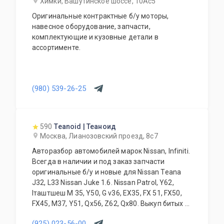
Химки, Вашутинское шоссе, 10Ас5
Оригинальные контрактные б/у моторы,
навесное оборудование, запчасти,
комплектующие и кузовные детали в
ассортименте.
(980) 539-26-25
590
Teanoid | Теаноид
Москва, Лианозовский проезд, 8с7
Авторазбор автомобилей марок Nissan, Infiniti.
Всегда в наличии и под заказ запчасти
оригинальные б/у и новые для Nissan Teana
J32, L33 Nissan Juke 1.6. Nissan Patrol, Y62,
Iташтшеш M 35, Y50, G v36, EX35, FX 51, FX50,
FX45, M37, Y51, Qx56, Z62, Qx80. Выкуп битых и
проблемных автомобилей. Замена, установка
(925) 023-56-00