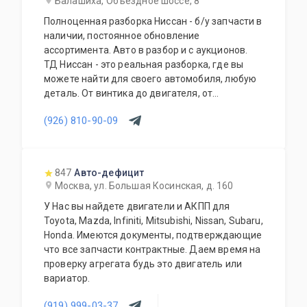
Балашиха, Объездное шоссе, 8
Полноценная разборка Ниссан - б/у запчасти в
наличии, постоянное обновление
ассортимента. Авто в разбор и с аукционов.
ТД Ниссан - это реальная разборка, где вы
можете найти для своего автомобиля, любую
деталь. От винтика до двигателя, от
маленькой пластмаски до салона в сборе, от
(926) 810-90-09
одной фишки до целой проводки. Наши
менеджеры подберут нужную деталь и
проконсультируют Вас, по всем вопросам,
касающимся работы Вашего автомобиля.
847
Авто-дефицит
Москва, ул. Большая Косинская, д. 160
У Нас вы найдете двигатели и АКПП для
Toyota, Mazda, Infiniti, Mitsubishi, Nissan, Subaru,
Honda. Имеются документы, подтверждающие
что все запчасти контрактные. Даем время на
проверку агрегата будь это двигатель или
вариатор.
(919) 999-03-37