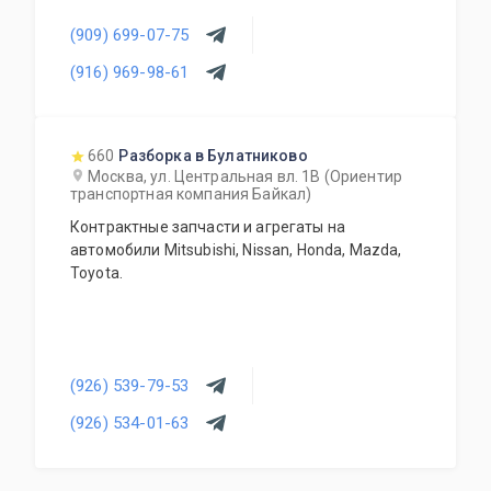
поставляет: подвески, кузова, оптику,
(909) 699-07-75
электрику, двигатели, коробки передач и
многое другое.
(916) 969-98-61
660
Разборка в Булатниково
Москва, ул. Центральная вл. 1В (Ориентир
транспортная компания Байкал)
Контрактные запчасти и агрегаты на
автомобили Mitsubishi, Nissan, Honda, Mazda,
Toyota.
(926) 539-79-53
(926) 534-01-63