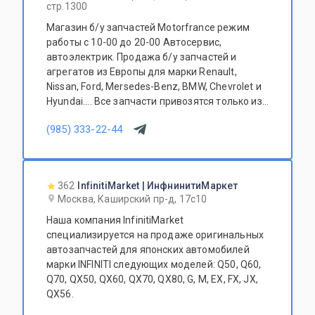
стр.1300
Магазин б/у запчастей Motorfrance режим
работы с 10-00 до 20-00 Автосервис,
автоэлектрик. Продажа б/у запчастей и
агрегатов из Европы для марки Renault,
Nissan, Ford, Mersedes-Benz, BMW, Chevrolet и
Hyundai.... Все запчасти привозятся только из
Европы. Участник программы FerioPremium!
(985) 333-22-44
362
InfinitiMarket | ИнфнинитиМаркет
Москва, Каширский пр-д, 17с10
Наша компания InfinitiMarket
специализируется на продаже оригинальных
автозапчастей для японских автомобилей
марки INFINITI следующих моделей: Q50, Q60,
Q70, QX50, QX60, QX70, QX80, G, M, EX, FX, JX,
QX56.