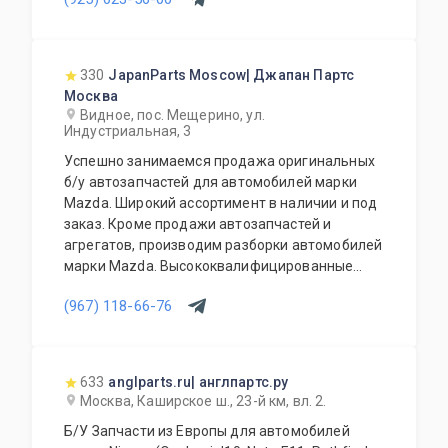
запчастей и дополнительного оборудования.
Высокое качество всей продукции в
сочетании с доступными ценами всегда
интересны нашим клиентам.
330
JapanParts Moscow| Джапан Партс
Квалифицированные специалисты нашей
Москва
компании всегда грамотно ответят на любые
Видное, пос. Мещерино, ул.
вопросы по оснащению, подбору, замене
Индустриальная, 3
любой запчасти Вашего автомобиля.
Успешно занимаемся продажа оригинальных
Возможна доставка по Москве. Доставка в
б/у автозапчастей для автомобилей марки
регионы России и ближнего зарубежья.
Mazda. Широкий ассортимент в наличии и под
Работаем ежедневно.
заказ. Кроме продажи автозапчастей и
агрегатов, производим разборки автомобилей
марки Mazda. Высококвалифицированные
специалисты выполнят слесарный ремонт, все
(967) 118-66-76
его виды. В нашем автосервисе проводится
полная диагностика Вашего автомобиля.
Подберем и установим необходимую
автозапчасть или агрегат, а также
633
anglparts.ru| англпартс.ру
дополнительное оборудование для Вашего
Москва, Каширское ш., 23-й км, вл. 2.
автомобиля. Гарантия качества на все услуги
Б/У Запчасти из Европы для автомобилей
и продукцию. Квалифицированные