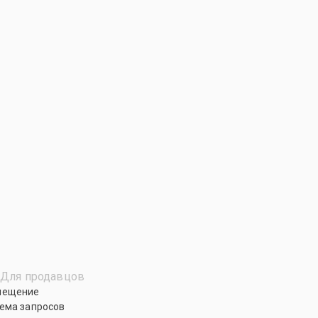
Для продавцов
мещение
ема запросов