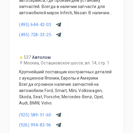
автосервиса, где произведем установку
запчастей. Всегда в наличии запчасти для
автомобилей марок Infiniti, Nissan. В наличии
новые и б/у запчасти. Предоставляем
(495) 644-42-03
гарантию на все автозапчасти и гарантирует
качество выполненных работ.
(495) 728-33-25
537
Автолом
Москва, Осташковское шоссе, вл. 14, стр. 1
Крупнейший поставщик контрактных деталей
с аукционов Японии, Европы и Америки.
Всегда огромное наличие запчастей на
автомобили Ford, Smart, Mini, Volkswagen,
Skoda, Seat, Porsche, Mercedes-Benz, Opel,
Audi, BMW, Volvo.
(925) 589-51-60
(926) 994-83-96