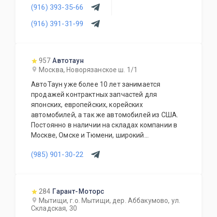
(916) 393-35-66
(916) 391-31-99
957
Автотаун
Москва, Новорязанское ш. 1/1
АвтоТаун уже более 10 лет занимается
продажей контрактных запчастей для
японских, европейских, корейских
автомобилей, а так же автомобилей из США.
Постоянно в наличии на складах компании в
Москве, Омске и Тюмени, широкий
ассортимент контрактных автозапчастей –
(985) 901-30-22
более 150000 наименований. Все запчасти,
продаваемые с нашего склада БЕЗ пробега по
РФ. Специальное предложение для СТО и
автомагазинов.
284
Гарант-Моторс
Мытищи, г.о. Мытищи, дер. Аббакумово, ул.
Складская, 30