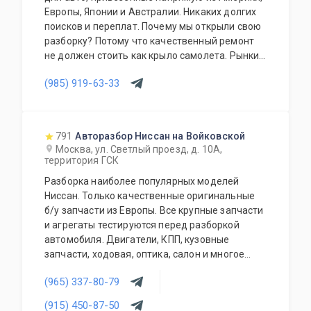
Европы, Японии и Австралии. Никаких долгих
поисков и переплат. Почему мы открыли свою
разборку? Потому что качественный ремонт
не должен стоить как крыло самолета. Рынки
США, Европы, Японии и Австралии полны
(985) 919-63-33
отличных доноров с живыми узлами. Мы
отбираем лучшее, чтобы вы могли починить
авто с умом, а не переплачивать за новый
оригинал у дилера.
791
Авторазбор Ниссан на Войковской
Москва, ул. Светлый проезд, д. 10А,
территория ГСК
Разборка наиболее популярных моделей
Ниссан. Только качественные оригинальные
б/у запчасти из Европы. Все крупные запчасти
и агрегаты тестируются перед разборкой
автомобиля. Двигатели, КПП, кузовные
запчасти, ходовая, оптика, салон и многое
другое.
(965) 337-80-79
(915) 450-87-50