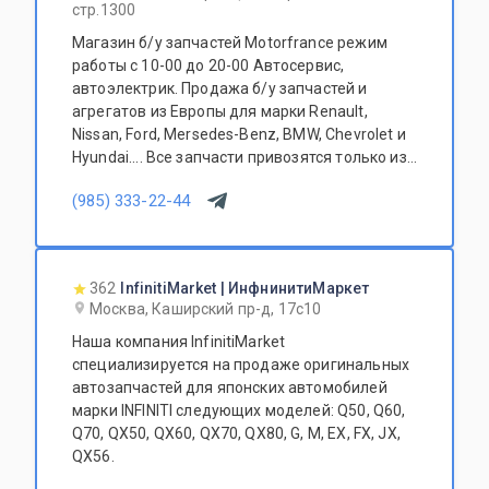
стр.1300
Магазин б/у запчастей Motorfrance режим
работы с 10-00 до 20-00 Автосервис,
автоэлектрик. Продажа б/у запчастей и
агрегатов из Европы для марки Renault,
Nissan, Ford, Mersedes-Benz, BMW, Chevrolet и
Hyundai.... Все запчасти привозятся только из
Европы. Участник программы FerioPremium!
(985) 333-22-44
362
InfinitiMarket | ИнфнинитиМаркет
Москва, Каширский пр-д, 17с10
Наша компания InfinitiMarket
специализируется на продаже оригинальных
автозапчастей для японских автомобилей
марки INFINITI следующих моделей: Q50, Q60,
Q70, QX50, QX60, QX70, QX80, G, M, EX, FX, JX,
QX56.