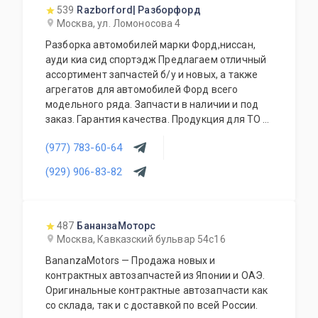
539
Razborford| Разборфорд
Москва, ул. Ломоносова 4
Разборка автомобилей марки Форд,ниссан,
ауди киа сид спортэдж Предлагаем отличный
ассортимент запчастей б/у и новых, а также
агрегатов для автомобилей Форд всего
модельного ряда. Запчасти в наличии и под
заказ. Гарантия качества. Продукция для ТО и
аксессуары также в наличии. Покупка
(977) 783-60-64
автомобилей. Доступные цены. Работа с
региональными клиентами. Приезжайте к нам
(929) 906-83-82
- квалифицированные специалисты помогут с
выбором.
487
БананзаМоторс
Москва, Кавказский бульвар 54с16
BananzaMotors — Продажа новых и
контрактных автозапчастей из Японии и ОАЭ.
Оригинальные контрактные автозапчасти как
со склада, так и с доставкой по всей России.