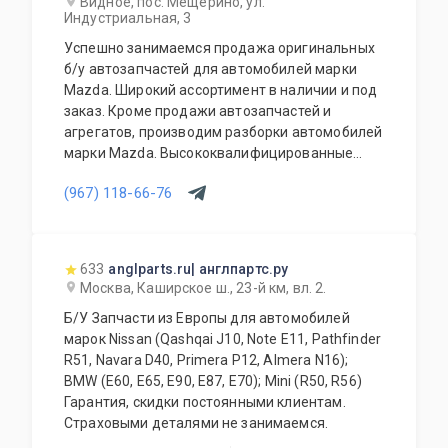
Видное, пос. Мещерино, ул.
вопросы по оснащению, подбору, замене
Индустриальная, 3
любой запчасти Вашего автомобиля.
Успешно занимаемся продажа оригинальных
Возможна доставка по Москве. Доставка в
б/у автозапчастей для автомобилей марки
регионы России и ближнего зарубежья.
Mazda. Широкий ассортимент в наличии и под
Работаем ежедневно.
заказ. Кроме продажи автозапчастей и
агрегатов, производим разборки автомобилей
марки Mazda. Высококвалифицированные
специалисты выполнят слесарный ремонт, все
(967) 118-66-76
его виды. В нашем автосервисе проводится
полная диагностика Вашего автомобиля.
Подберем и установим необходимую
автозапчасть или агрегат, а также
633
anglparts.ru| англпартс.ру
дополнительное оборудование для Вашего
Москва, Каширское ш., 23-й км, вл. 2.
автомобиля. Гарантия качества на все услуги
Б/У Запчасти из Европы для автомобилей
и продукцию. Квалифицированные
марок Nissan (Qashqai J10, Note E11, Pathfinder
специалисты. Мы работаем для Вас каждый
R51, Navara D40, Primera P12, Almera N16);
день.
BMW (E60, E65, E90, E87, E70); Mini (R50, R56)
Гарантия, скидки постоянными клиентам.
Страховыми деталями не занимаемся.