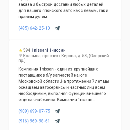
заказа и быстрой доставки любых деталей
для вашего японского авто как с левым, так и
правым рулем.
(495) 642-25-13
594
1nissan| 1ниссан
Коломна, проспект Кирова, д. 58, (Озерский
пр.)
Компания 1nissan - один из крупнейших
поставщиков б/у запчастей на юге
Московской области .На протяжении 7 лет мы
оснащаем автосервисы и частных лиц всем
необходимым, выполняя функции внешнего
отдела снабжения. Компания 1nissan
поставляет: подвески, кузова, оптику,
(909) 699-07-75
электрику, двигатели, коробки передач и
многое другое.
(916) 969-98-61