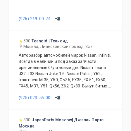
(926) 219-00-74
590
Teanoid | Теаноид
Москва, Лианозовский проезд, 8с7
Авторазбор автомобилей марок Nissan, Infiniti.
Всегда в наличии и под заказ запчасти
оригинальные б/у и новые для Nissan Teana
J32, L33 Nissan Juke 1.6. Nissan Patrol, Y62,
Iташтшеш M 35, Y50, G v36, EX35, FX 51, FX50,
FX45, M37, Y51, Qx56, Z62, Qx80. Выкуп битых и
проблемных автомобилей. Замена, установка
(925) 023-56-00
запчастей и дополнительного оборудования.
Высокое качество всей продукции в
сочетании с доступными ценами всегда
интересны нашим клиентам.
330
JapanParts Moscow| Джапан Партс
Квалифицированные специалисты нашей
Москва
компании всегда грамотно ответят на любые