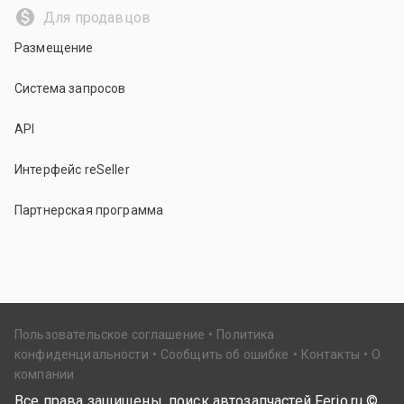
Для продавцов
Размещение
Система запросов
API
Интерфейс reSeller
Партнерская программа
Пользовательское соглашение
Политика
конфиденциальности
Сообщить об ошибке
Контакты
О
компании
Все права защищены, поиск автозапчастей Ferio.ru ©