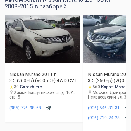
2008-2015 в разборе
2
Nissan Murano
2011
г.
Nissan Murano
200
3.5 (260Hp) (VQ35DE) 4WD CVT
3.5 (260Hp) (VQ35
30
Garazh.me
560
Карат-Моторс
Химки, Вашутинское ш., д. 10А,
Москва, Дмитровский
стр. 5
Некрасовский, ул. За
(985) 776-98-68
(926) 546-31-31
(926) 719-24-28