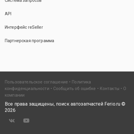
Система запросов
API
Интерфейс reSeller
Партнерская программа
Пользовательское соглашение
Политика
конфиденциальности
Сообщить об ошибке
Контакты
О
компании
Все права защищены, поиск автозапчастей Ferio.ru ©
2026