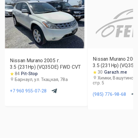
Nissan Murano
200
Nissan Murano
2005
г.
3.5 (231Hp) (VQ35
3.5 (231Hp) (VQ35DE) FWD CVT
30
Garazh.me
84
Pit-Stop
Химки, Вашутинское
Барнаул, ул. Ткацкая, 78а
стр. 5
+7 960 955-07-28
(985) 776-98-68