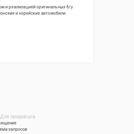
м и реализацией оригинальных б/у
понские и корейские автомобили.
Для продавцов
мещение
ема запросов