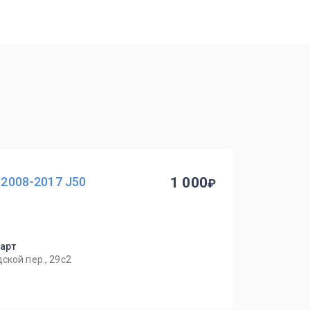
X 2008-2017 J50
1 000
парт
ской пер., 29с2