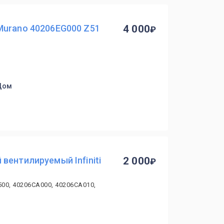
Murano 40206EG000 Z51
4 000
 Дом
вентилируемый Infiniti
2 000
00, 40206CA000, 40206CA010,