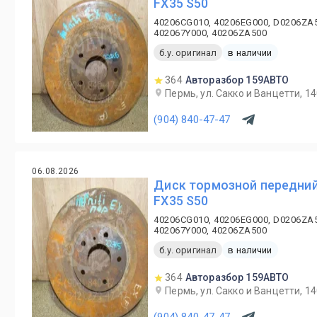
FX35 S50
40206CG010, 40206EG000, D0206ZA5
402067Y000, 40206ZA500
б.у. оригинал
в наличии
364
Авторазбор 159АВТО
Пермь, ул. Сакко и Ванцетти, 1
(904) 840-47-47
06.08.2026
Диск тормозной передний 
FX35 S50
40206CG010, 40206EG000, D0206ZA5
402067Y000, 40206ZA500
б.у. оригинал
в наличии
364
Авторазбор 159АВТО
Пермь, ул. Сакко и Ванцетти, 1
(904) 840-47-47