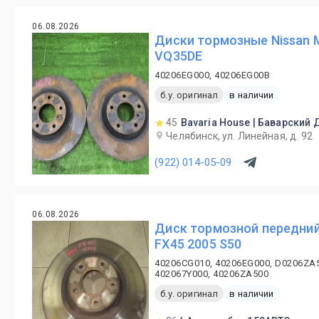
06.08.2026
Диски тормозные Nissan 
VQ35DE
40206EG000, 40206EG00B
б.у. оригинал
в наличии
45
Bavaria House | Баварский
Челябинск, ул. Линейная, д. 92
(922) 014-05-09
06.08.2026
Диск тормозной передний 
FX45 2005 S50
40206CG010, 40206EG000, D0206ZA5
402067Y000, 40206ZA500
б.у. оригинал
в наличии