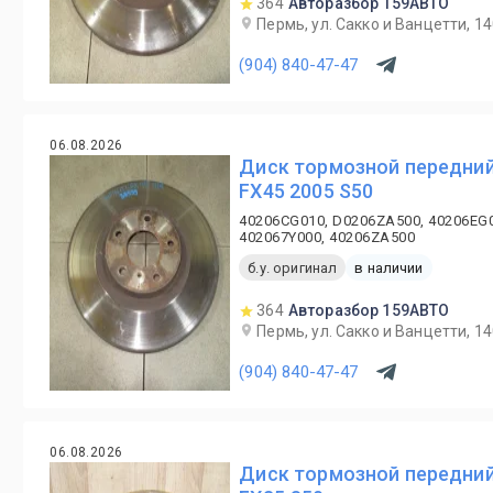
364
Авторазбор 159АВТО
Пермь, ул. Сакко и Ванцетти, 1
(904) 840-47-47
06.08.2026
Диск тормозной передний 
FX45 2005 S50
40206CG010, D0206ZA500, 40206EG0
402067Y000, 40206ZA500
б.у. оригинал
в наличии
364
Авторазбор 159АВТО
Пермь, ул. Сакко и Ванцетти, 1
(904) 840-47-47
06.08.2026
Диск тормозной передний 