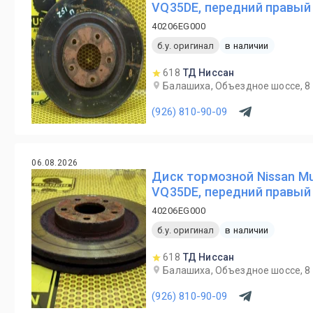
VQ35DE, передний правый
40206EG000
б.у. оригинал
в наличии
618
ТД Ниссан
Балашиха, Объездное шоссе, 8
(926) 810-90-09
06.08.2026
Диск тормозной Nissan M
VQ35DE, передний правый
40206EG000
б.у. оригинал
в наличии
618
ТД Ниссан
Балашиха, Объездное шоссе, 8
(926) 810-90-09