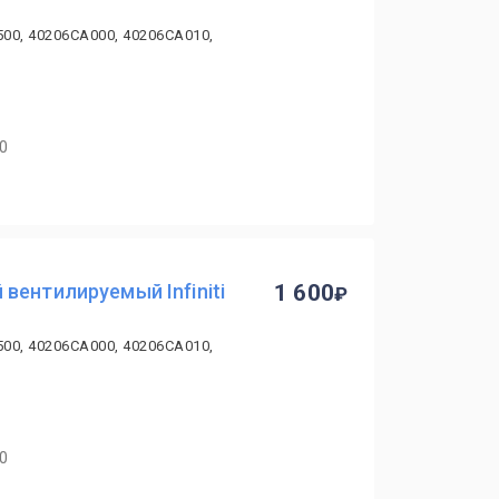
00, 40206CA000, 40206CA010,
40
вентилируемый Infiniti
1 600
00, 40206CA000, 40206CA010,
40