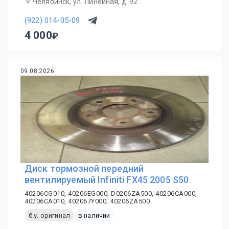
Челябинск, ул. Линейная, д. 92
(922) 014-05-09
4 000
09.08.2026
Диск тормозной передний
вентилируемый Infiniti FX45 2005 S50
40206CG010, 40206EG000, D0206ZA500, 40206CA000,
40206CA010, 402067Y000, 40206ZA500
б.у. оригинал
в наличии