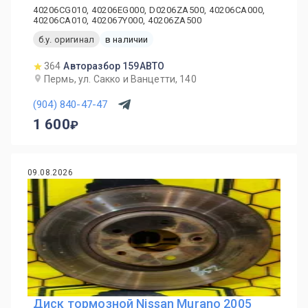
40206CG010, 40206EG000, D0206ZA500, 40206CA000,
40206CA010, 402067Y000, 40206ZA500
б.у. оригинал
в наличии
364
Авторазбор 159АВТО
Пермь, ул. Сакко и Ванцетти, 140
(904) 840-47-47
1 600
09.08.2026
Диск тормозной Nissan Murano 2005