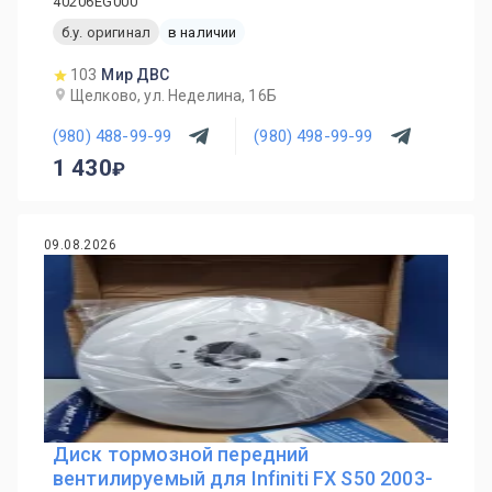
40206EG000
б.у. оригинал
в наличии
103
Мир ДВС
Щелково, ул. Неделина, 16Б
(980) 488-99-99
(980) 498-99-99
1 430
09.08.2026
Диск тормозной передний
вентилируемый для Infiniti FX S50 2003-