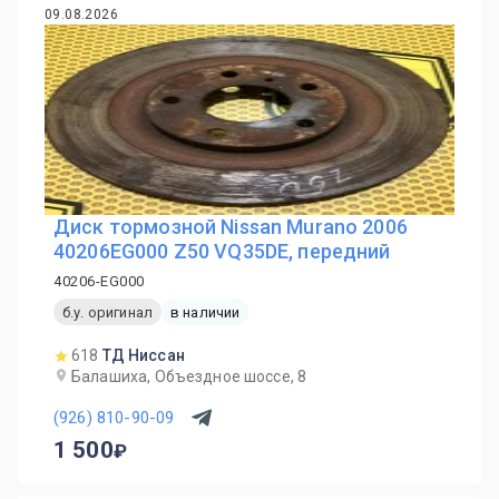
09.08.2026
Диск тормозной Nissan Murano 2006
40206EG000 Z50 VQ35DE, передний
40206-EG000
б.у. оригинал
в наличии
618
ТД Ниссан
Балашиха, Объездное шоссе, 8
(926) 810-90-09
1 500