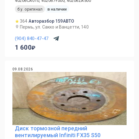
40206CA010, 402067Y000, 40206ZA500
б.у. оригинал
в наличии
364
Авторазбор 159АВТО
Пермь, ул. Сакко и Ванцетти, 140
(904) 840-47-47
1 600
09.08.2026
Диск тормозной передний
вентилируемый Infiniti FX35 S50