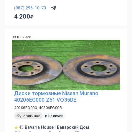
(987) 296-10-70
4 200
09.08.2026
Диски тормозные Nissan Murano
40206EG000 Z51 VQ35DE
40206EG000, 40206EG00B
б.у. оригинал
в наличии
45
Bavaria House | Баварский Дом