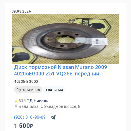
09.08.2026
Диск тормозной Nissan Murano 2009
40206EG000 Z51 VQ35E, передний
40206-EG000
б.у. оригинал
в наличии
618
ТД Ниссан
Балашиха, Объездное шоссе, 8
(926) 810-90-09
1 500