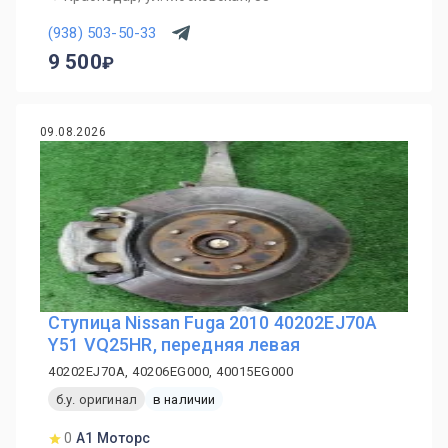
(938) 503-50-33
9 500
09.08.2026
Ступица Nissan Fuga 2010 40202EJ70A
Y51 VQ25HR, передняя левая
40202EJ70A, 40206EG000, 40015EG000
б.у. оригинал
в наличии
0
А1 Моторс