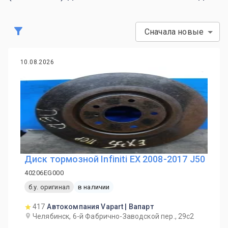
Сначала новые
10.08.2026
Диск тормозной Infiniti EX 2008-2017 J50
40206EG000
б.у. оригинал
в наличии
417
Автокомпания Vapart | Вапарт
Челябинск, 6-й Фабрично-Заводской пер., 29с2