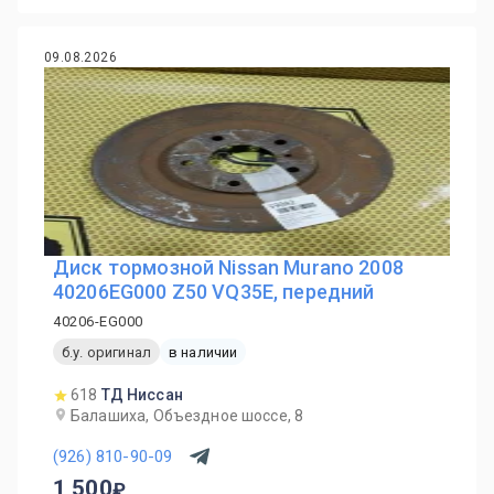
09.08.2026
Диск тормозной Nissan Murano 2008
40206EG000 Z50 VQ35E, передний
40206-EG000
б.у. оригинал
в наличии
618
ТД Ниссан
Балашиха, Объездное шоссе, 8
(926) 810-90-09
1 500