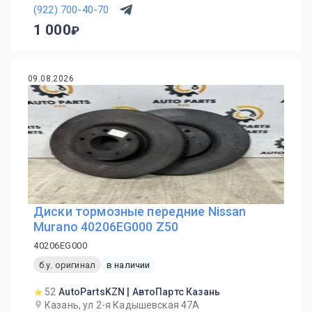
(922) 700-40-70
1 000
09.08.2026
Диски тормозные передние Nissan
Murano 40206EG000 Z50
40206EG000
б.у. оригинал
в наличии
52
AutoPartsKZN | АвтоПартс Казань
Казань, ул 2-я Кадышевская 47А