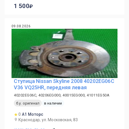
1 500
09.08.2026
Ступица Nissan Skyline 2008 40202EG06C
V36 VQ25HR, передняя левая
40202EG06C, 40206EG000, 40015EG000, 41011EG50A
б.у. оригинал
в наличии
0
А1 Моторс
Краснодар, ул. Московская, 83