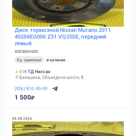
Диск тормозной Nissan Murano 2011
40206EG000 Z51 VQ35DE, передний
левый
40206EG000
б.у. оригинал
в наличии
618
ТД Ниссан
Балашиха, Объездное шоссе, 8
(926) 810-90-09
1 500
09.08.2026