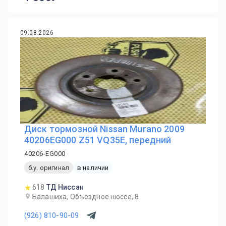
09.08.2026
Диск тормозной Nissan Murano 2009
40206EG000 Z51 VQ35E, передний
40206-EG000
б.у. оригинал
в наличии
618
ТД Ниссан
Балашиха, Объездное шоссе, 8
(926) 810-90-09