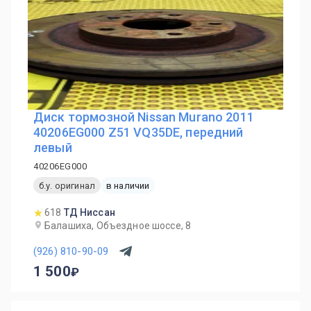
Диск тормозной Nissan Murano 2011
40206EG000 Z51 VQ35DE, передний
левый
40206EG000
б.у. оригинал
в наличии
618
ТД Ниссан
Балашиха, Объездное шоссе, 8
(926) 810-90-09
1 500