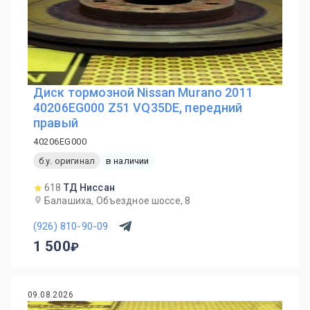
Диск тормозной Nissan Murano 2011
40206EG000 Z51 VQ35DE, передний
правый
40206EG000
б.у. оригинал
в наличии
618
ТД Ниссан
Балашиха, Объездное шоссе, 8
(926) 810-90-09
1 500
09.08.2026