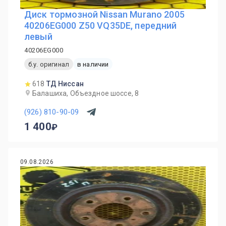
Диск тормозной Nissan Murano 2005
40206EG000 Z50 VQ35DE, передний
левый
40206EG000
б.у. оригинал
в наличии
618
ТД Ниссан
Балашиха, Объездное шоссе, 8
(926) 810-90-09
1 400
09.08.2026