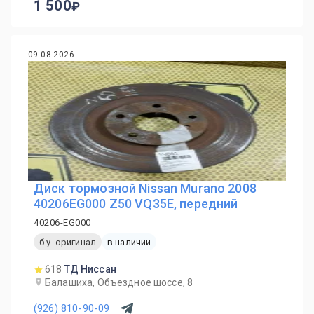
1 500
09.08.2026
Диск тормозной Nissan Murano 2008
40206EG000 Z50 VQ35E, передний
40206-EG000
б.у. оригинал
в наличии
618
ТД Ниссан
Балашиха, Объездное шоссе, 8
(926) 810-90-09