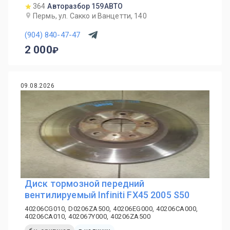
364
Авторазбор 159АВТО
Пермь, ул. Сакко и Ванцетти, 140
(904) 840-47-47
2 000
09.08.2026
Диск тормозной передний
вентилируемый Infiniti FX45 2005 S50
40206CG010, D0206ZA500, 40206EG000, 40206CA000,
40206CA010, 402067Y000, 40206ZA500