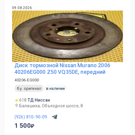
09.08.2026
Диск тормозной Nissan Murano 2006
40206EG000 Z50 VQ35DE, передний
40206-EG000
б.у. оригинал
в наличии
618
ТД Ниссан
Балашиха, Объездное шоссе, 8
(926) 810-90-09
1 500