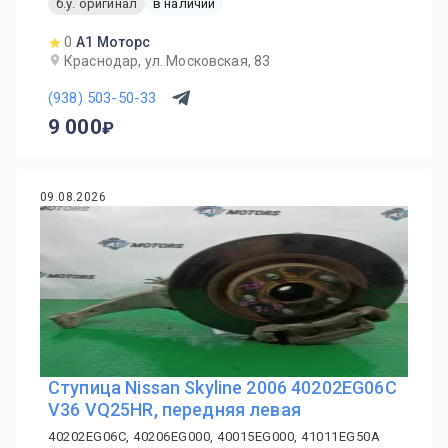
б.у. оригинал
в наличии
0
А1 Моторс
Краснодар, ул. Московская, 83
(938) 503-50-33
9 000
09.08.2026
Ступица Nissan Skyline 2006 40202EG06C
V36 VQ25HR, передняя левая
40202EG06C, 40206EG000, 40015EG000, 41011EG50A