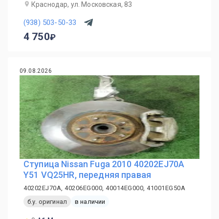
Краснодар, ул. Московская, 83
(938) 503-50-33
4 750
09.08.2026
Ступица Nissan Fuga 2010 40202EJ70A
Y51 VQ25HR, передняя правая
40202EJ70A, 40206EG000, 40014EG000, 41001EG50A
б.у. оригинал
в наличии