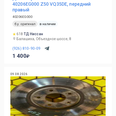
40206EG000 Z50 VQ35DE, передний
правый
40206EG000
б.у. оригинал
в наличии
618
ТД Ниссан
Балашиха, Объездное шоссе, 8
(926) 810-90-09
1 400
09.08.2026