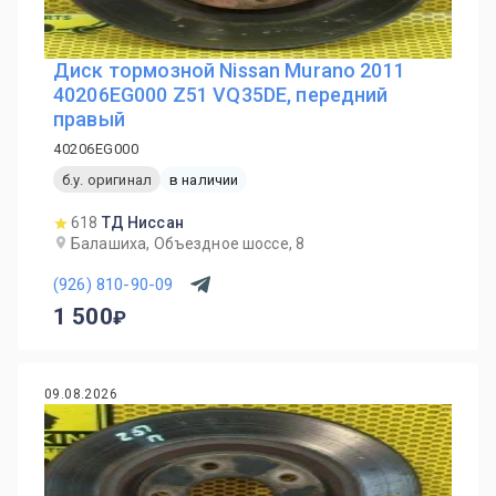
Диск тормозной Nissan Murano 2011
40206EG000 Z51 VQ35DE, передний
правый
40206EG000
б.у. оригинал
в наличии
618
ТД Ниссан
Балашиха, Объездное шоссе, 8
(926) 810-90-09
1 500
09.08.2026