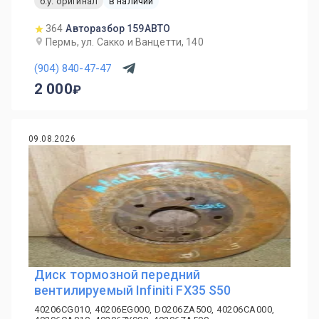
б.у. оригинал
в наличии
364
Авторазбор 159АВТО
Пермь, ул. Сакко и Ванцетти, 140
(904) 840-47-47
2 000
09.08.2026
Диск тормозной передний
вентилируемый Infiniti FX35 S50
40206CG010, 40206EG000, D0206ZA500, 40206CA000,