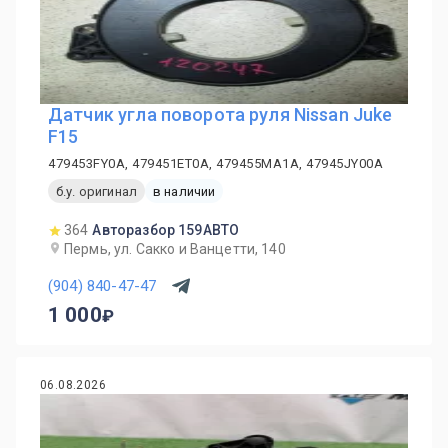
Датчик угла поворота руля Nissan Juke
F15
479453FY0A, 479451ET0A, 479455MA1A, 47945JY00A
б.у. оригинал
в наличии
364
Авторазбор 159АВТО
Пермь, ул. Сакко и Ванцетти, 140
(904) 840-47-47
1 000
06.08.2026