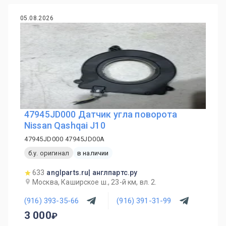
05.08.2026
47945JD000 Датчик угла поворота
Nissan Qashqai J10
47945JD000 47945JD00A
б.у. оригинал
в наличии
633
anglparts.ru| англпартс.ру
Москва, Каширское ш., 23-й км, вл. 2.
(916) 393-35-66
(916) 391-31-99
3 000