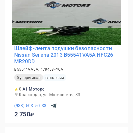
Шлейф-лента подушки безопасности
Nissan Serena 2013 B55541VA5A HFC26
MR20DD
B55541VA5A, 479453FY0A
б.у. оригинал
в наличии
0
А1 Моторс
Краснодар, ул. Московская, 83
(938) 503-50-33
2 750