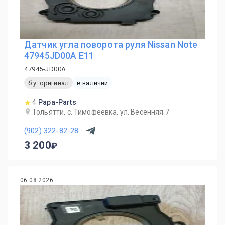
Датчик угла поворота руля Nissan Note
47945JD00A E11
47945-JD00A
б.у. оригинал
в наличии
4
Papa-Parts
Тольятти, с. Тимофеевка, ул. Весенняя 7
(902) 322-82-28
3 200
06.08.2026