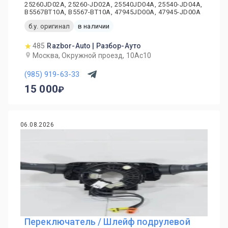
25260JD02A, 25260-JD02A, 25540JD04A, 25540-JD04A,
B5567BT10A, B5567-BT10A, 47945JD00A, 47945-JD00A
б.у. оригинал
в наличии
485
Razbor-Auto | Разбор-Ауто
Москва, Окружной проезд, 10Ас10
(985) 919-63-33
15 000
06.08.2026
Переключатель / Шлейф подрулевой