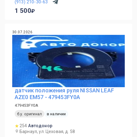
(913) 210-30-63
1 500
30.07.2026
датчик положения руля NISSAN LEAF
AZE0 EM57 - 479453FY0A
479453FY0A
б.у. оригинал
в наличии
254
Автодонор
Барнаул, ул. Цеховая, д. 58