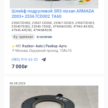
Шлейф подрулевой SRS nissan ARMADA
2003+ 25567CD002 TA60
25567CD002, 25567-CD002, 25567-CD025, 25567CD025,
255407S002, 25540-7S002, 47945AS500, 47945-AS500,
47945-AR200, 47945AR200
б.у. оригинал
в наличии
485
Razbor-Auto | Разбор-Ауто
Москва, Окружной проезд, 10Ас10
(985) 919-63-33
7 000
06.08.2026