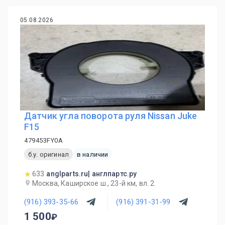
05.08.2026
Датчик угла поворота руля Nissan Juke
F15
479453FY0A
б.у. оригинал
в наличии
633
anglparts.ru| англпартс.ру
Москва, Каширское ш., 23-й км, вл. 2.
(916) 393-35-66
(916) 391-31-99
1 500