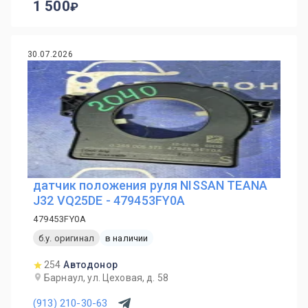
1 500
30.07.2026
датчик положения руля NISSAN TEANA
J32 VQ25DE - 479453FY0A
479453FY0A
б.у. оригинал
в наличии
254
Автодонор
Барнаул, ул. Цеховая, д. 58
(913) 210-30-63