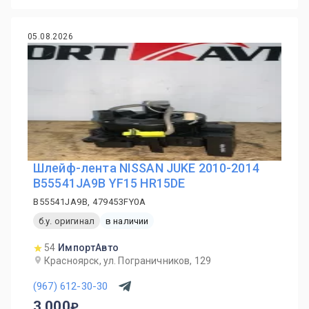
05.08.2026
Шлейф-лента NISSAN JUKE 2010-2014
B55541JA9B YF15 HR15DE
B55541JA9B, 479453FY0A
б.у. оригинал
в наличии
54
ИмпортАвто
Красноярск, ул. Пограничников, 129
(967) 612-30-30
3 000