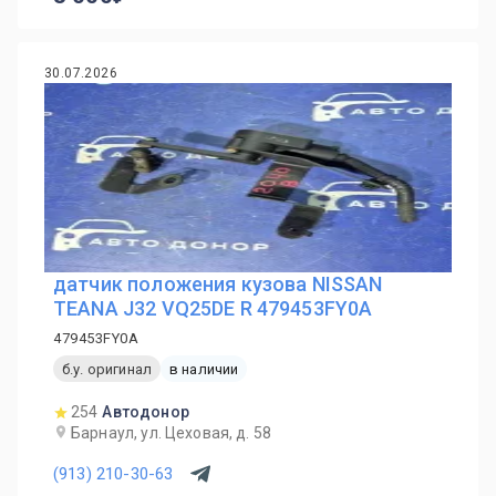
30.07.2026
датчик положения кузова NISSAN
TEANA J32 VQ25DE R 479453FY0A
479453FY0A
б.у. оригинал
в наличии
254
Автодонор
Барнаул, ул. Цеховая, д. 58
(913) 210-30-63