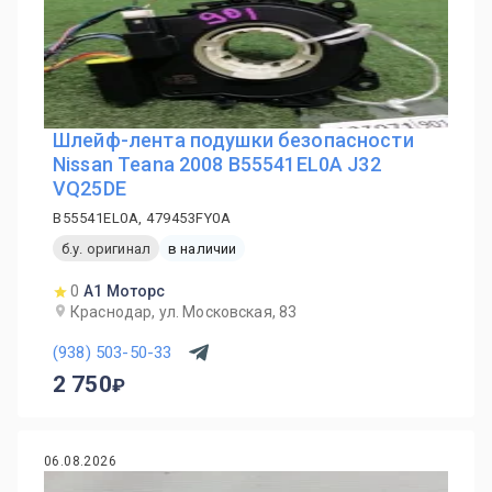
Шлейф-лента подушки безопасности
Nissan Teana 2008 B55541EL0A J32
VQ25DE
B55541EL0A, 479453FY0A
б.у. оригинал
в наличии
0
А1 Моторс
Краснодар, ул. Московская, 83
(938) 503-50-33
2 750
06.08.2026