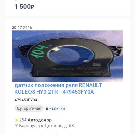
1 500
30.07.2026
датчик положения руля RENAULT
KOLEOS HY0 2TR - 479453FY0A
479453FY0A
б.у. оригинал
в наличии
254
Автодонор
Барнаул, ул. Цеховая, д. 58