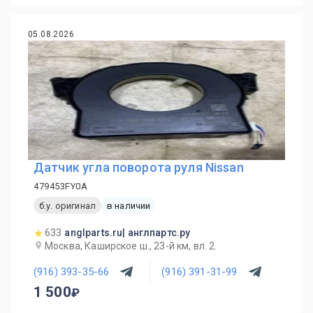
05.08.2026
Датчик угла поворота руля Nissan
479453FY0A
б.у. оригинал
в наличии
633
anglparts.ru| англпартс.ру
Москва, Каширское ш., 23-й км, вл. 2.
(916) 393-35-66
(916) 391-31-99
1 500