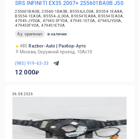
SRS INFINITI EX35 2007+ 255601BA0B J50
255601BA0B, 25560-1BA0B, B5554JL00A, B5554-1EA8A,
B5554-1EA0A, B5554-JL00A, B55541EA8A, B55541EA0A,
47945-JY00A, 47945-3FY0A, 47945-1ET0A, 47945JY00A,
479453FY0A, 479451ET0A
б.у. оригинал
в наличии
485
Razbor-Auto | Разбор-Ауто
Москва, Окружной проезд, 10Ас10
(985) 919-63-33
12 000
06.08.2026