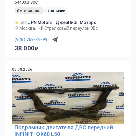
54400JP30C
б.у. оригинал
в наличии
523
JPN Motors | ДжейПиЭн Моторс
Москва, 1-й Cтрелковый переулок 8Вс1
(926) 769-49-99
38 000
05.08.2026
Подрамник двигателя ДВС передний
INFINITI QX60 L50