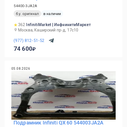
54400-3JA2A
б.у. оригинал
в наличии
362
InfinitiMarket | ИнфнинитиМаркет
Москва, Каширский пр-д, 17с10
(977) 812-51-52
74 600
05.08.2026
Подрамник Infiniti QX 60 544003JA2A