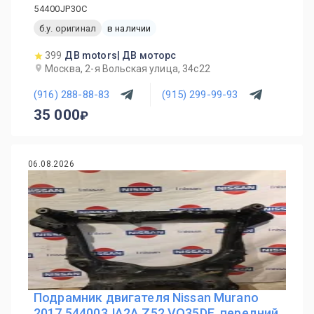
54400JP30C
б.у. оригинал
в наличии
399
ДВ motors| ДВ моторс
Москва, 2-я Вольская улица, 34с22
(916) 288-88-83
(915) 299-99-93
35 000
06.08.2026
Подрамник двигателя Nissan Murano
2017 544003JA2A Z52 VQ35DE, передний