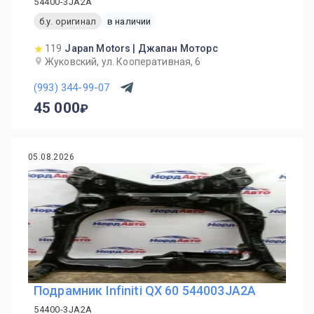
54400-3JA2A
б.у. оригинал
в наличии
119
Japan Motors | Джапан Моторс
Жуковский, ул. Кооперативная, 6
(993) 344-99-07
45 000
05.08.2026
Подрамник Infiniti QX 60 544003JA2A
54400-3JA2A