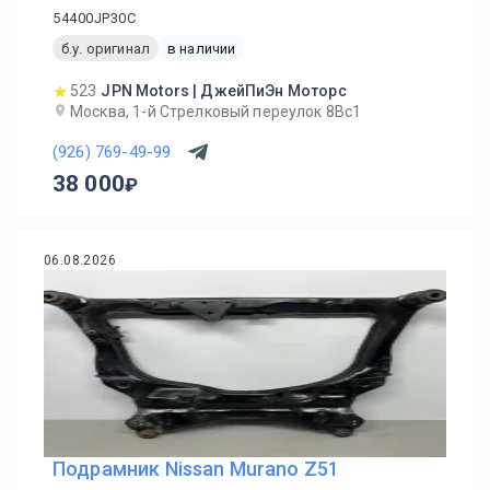
54400JP30C
б.у. оригинал
в наличии
523
JPN Motors | ДжейПиЭн Моторс
Москва, 1-й Cтрелковый переулок 8Вс1
(926) 769-49-99
38 000
06.08.2026
Подрамник Nissan Murano Z51