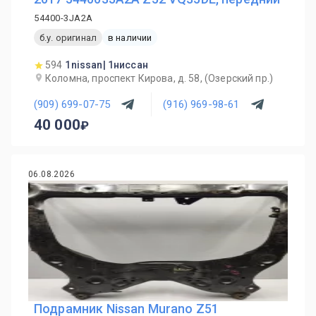
54400-3JA2A
б.у. оригинал
в наличии
594
1nissan| 1ниссан
Коломна, проспект Кирова, д. 58, (Озерский пр.)
(909) 699-07-75
(916) 969-98-61
40 000
06.08.2026
Подрамник Nissan Murano Z51