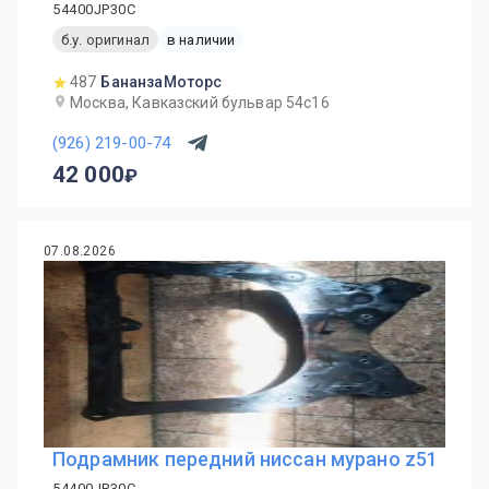
54400JP30C
б.у. оригинал
в наличии
487
БананзаМоторс
Москва, Кавказский бульвар 54с16
(926) 219-00-74
42 000
07.08.2026
Подрамник передний ниссан мурано z51
54400JP30C