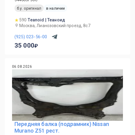
б.у. оригинал
в наличии
590
Teanoid | Теаноид
Москва, Лианозовский проезд, 8с7
(925) 023-56-00
35 000
06.08.2026
Передняя балка (подрамник) Nissan
Murano Z51 рест.