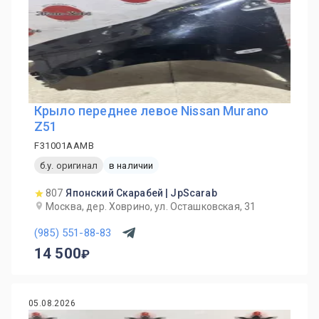
Крыло переднее левое Nissan Murano
Z51
F31001AAMB
б.у. оригинал
в наличии
807
Японский Скарабей | JpScarab
Москва, дер. Ховрино, ул. Осташковская, 31
(985) 551-88-83
14 500
05.08.2026