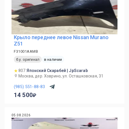
Крыло переднее левое Nissan Murano
Z51
F31001AAMB
б.у. оригинал
в наличии
807
Японский Скарабей | JpScarab
Москва, дер. Ховрино, ул. Осташковская, 31
(985) 551-88-83
14 500
05.08.2026