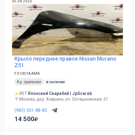
05.08.2026
Крыло переднее правое Nissan Murano
Z51
F31001AAMB
б.у. оригинал
в наличии
807
Японский Скарабей | JpScarab
Москва, дер. Ховрино, ул. Осташковская, 31
(985) 551-88-83
14 500