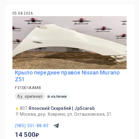
05.08.2026
Крыло переднее правое Nissan Murano
Z51
F31001AAMB
б.у. оригинал
в наличии
807
Японский Скарабей | JpScarab
Москва, дер. Ховрино, ул. Осташковская, 31
(985) 551-88-83
14 500