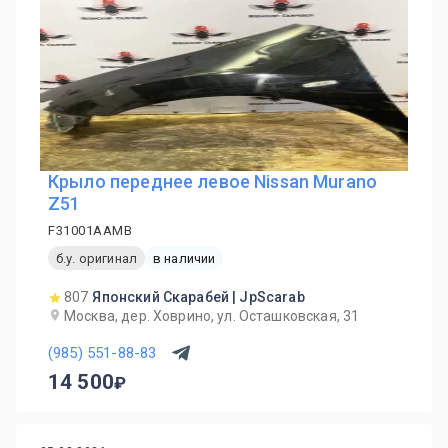
Крыло переднее левое Nissan Murano
Z51
F31001AAMB
б.у. оригинал
в наличии
807
Японский Скарабей | JpScarab
Москва, дер. Ховрино, ул. Осташковская, 31
(985) 551-88-83
14 500