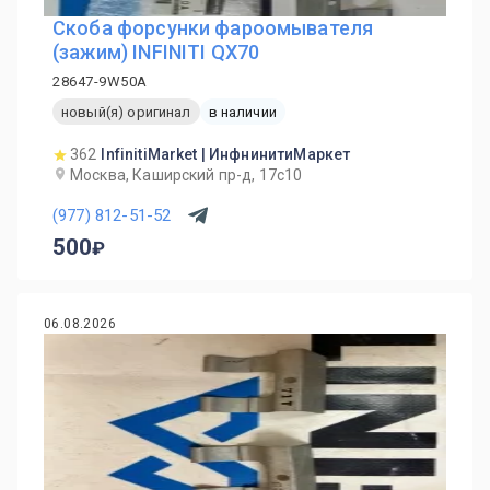
Скоба форсунки фароомывателя
(зажим) INFINITI QX70
28647-9W50A
новый(я) оригинал
в наличии
362
InfinitiMarket | ИнфнинитиМаркет
Москва, Каширский пр-д, 17с10
(977) 812-51-52
500
06.08.2026