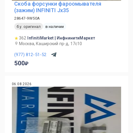
Скоба форсунки фароомывателя
(зажим) INFINITI Jx35
28647-9W50A
б.у. оригинал
в наличии
362
InfinitiMarket | ИнфнинитиМаркет
Москва, Каширский пр-д, 17с10
(977) 812-51-52
500
06.08.2026