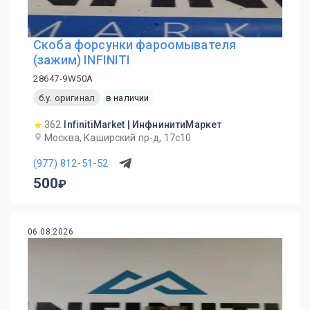
Скоба форсунки фароомывателя
(зажим) INFINITI
28647-9W50A
б.у. оригинал
в наличии
362
InfinitiMarket | ИнфнинитиМаркет
Москва, Каширский пр-д, 17с10
(977) 812-51-52
500
06.08.2026