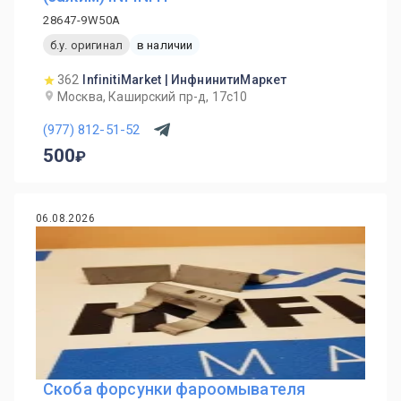
28647-9W50A
б.у. оригинал
в наличии
362
InfinitiMarket | ИнфнинитиМаркет
Москва, Каширский пр-д, 17с10
(977) 812-51-52
500
06.08.2026
Скоба форсунки фароомывателя