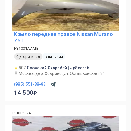
Крыло переднее правое Nissan Murano
Z51
F31001AAMB
б.у. оригинал
в наличии
807
Японский Скарабей | JpScarab
Москва, дер. Ховрино, ул. Осташковская, 31
(985) 551-88-83
14 500
05.08.2026