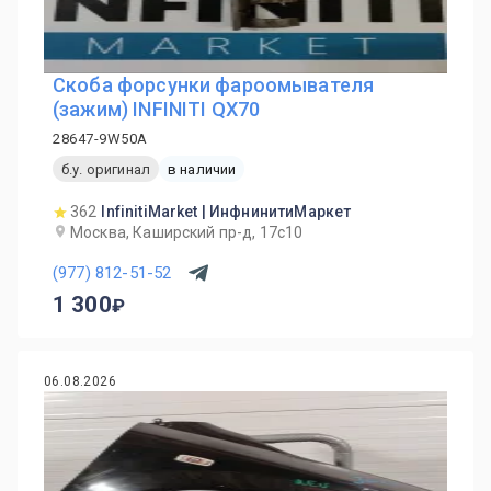
Скоба форсунки фароомывателя
(зажим) INFINITI QX70
28647-9W50A
б.у. оригинал
в наличии
362
InfinitiMarket | ИнфнинитиМаркет
Москва, Каширский пр-д, 17с10
(977) 812-51-52
1 300
06.08.2026