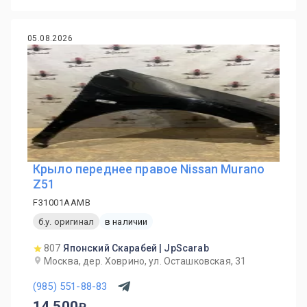
05.08.2026
Крыло переднее правое Nissan Murano
Z51
F31001AAMB
б.у. оригинал
в наличии
807
Японский Скарабей | JpScarab
Москва, дер. Ховрино, ул. Осташковская, 31
(985) 551-88-83
14 500