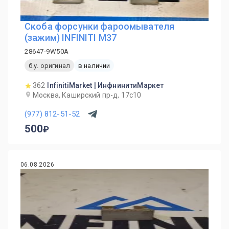
Скоба форсунки фароомывателя
(зажим) INFINITI M37
28647-9W50A
б.у. оригинал
в наличии
362
InfinitiMarket | ИнфнинитиМаркет
Москва, Каширский пр-д, 17с10
(977) 812-51-52
500
06.08.2026