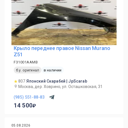
Крыло переднее правое Nissan Murano
Z51
F31001AAMB
б.у. оригинал
в наличии
807
Японский Скарабей | JpScarab
Москва, дер. Ховрино, ул. Осташковская, 31
(985) 551-88-83
14 500
05.08.2026