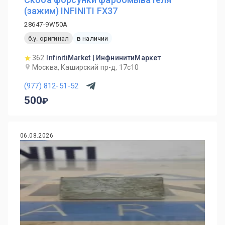
(зажим) INFINITI FX37
28647-9W50A
б.у. оригинал
в наличии
362
InfinitiMarket | ИнфнинитиМаркет
Москва, Каширский пр-д, 17с10
(977) 812-51-52
500
06.08.2026