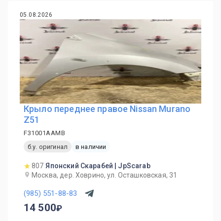
05.08.2026
Крыло переднее правое Nissan Murano
Z51
F31001AAMB
б.у. оригинал
в наличии
807
Японский Скарабей | JpScarab
Москва, дер. Ховрино, ул. Осташковская, 31
(985) 551-88-83
14 500