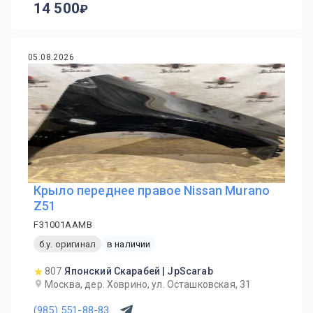
14 500
05.08.2026
Крыло переднее правое Nissan Murano
Z51
F31001AAMB
б.у. оригинал
в наличии
807
Японский Скарабей | JpScarab
Москва, дер. Ховрино, ул. Осташковская, 31
(985) 551-88-83