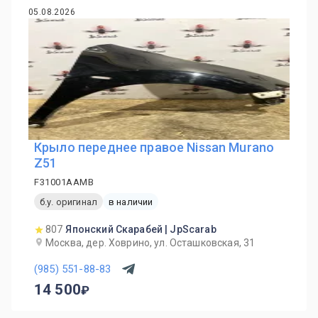
05.08.2026
Крыло переднее правое Nissan Murano
Z51
F31001AAMB
б.у. оригинал
в наличии
807
Японский Скарабей | JpScarab
Москва, дер. Ховрино, ул. Осташковская, 31
(985) 551-88-83
14 500