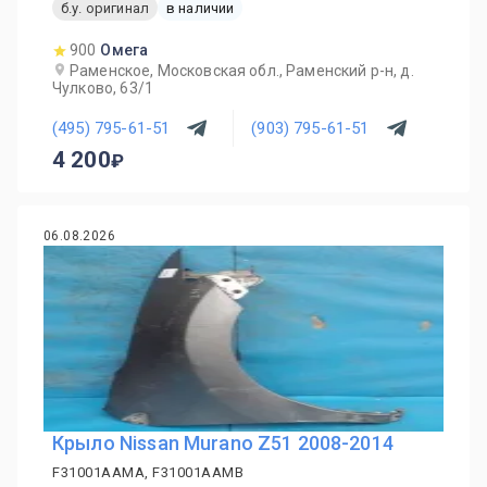
б.у. оригинал
в наличии
900
Омега
Раменское, Московская обл., Раменский р-н, д.
Чулково, 63/1
(495) 795-61-51
(903) 795-61-51
4 200
06.08.2026
Крыло Nissan Murano Z51 2008-2014
F31001AAMA, F31001AAMB