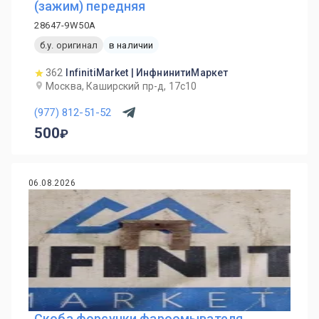
(зажим) передняя
28647-9W50A
б.у. оригинал
в наличии
362
InfinitiMarket | ИнфнинитиМаркет
Москва, Каширский пр-д, 17с10
(977) 812-51-52
500
06.08.2026
Скоба форсунки фароомывателя