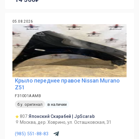
05.08.2026
Крыло переднее правое Nissan Murano
Z51
F31001AAMB
б.у. оригинал
в наличии
807
Японский Скарабей | JpScarab
Москва, дер. Ховрино, ул. Осташковская, 31
(985) 551-88-83