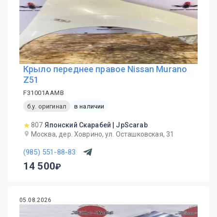
Крыло переднее правое Nissan Murano
Z51
F31001AAMB
б.у. оригинал
в наличии
807
Японский Скарабей | JpScarab
Москва, дер. Ховрино, ул. Осташковская, 31
(985) 551-88-83
14 500
05.08.2026