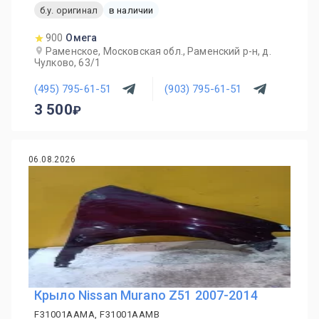
б.у. оригинал
в наличии
900
Омега
Раменское, Московская обл., Раменский р-н, д.
Чулково, 63/1
(495) 795-61-51
(903) 795-61-51
3 500
06.08.2026
Крыло Nissan Murano Z51 2007-2014
F31001AAMA, F31001AAMB