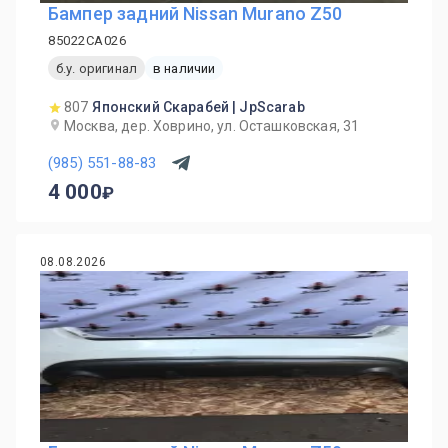
Бампер задний Nissan Murano Z50
85022CA026
б.у. оригинал
в наличии
807
Японский Скарабей | JpScarab
Москва, дер. Ховрино, ул. Осташковская, 31
(985) 551-88-83
4 000
08.08.2026