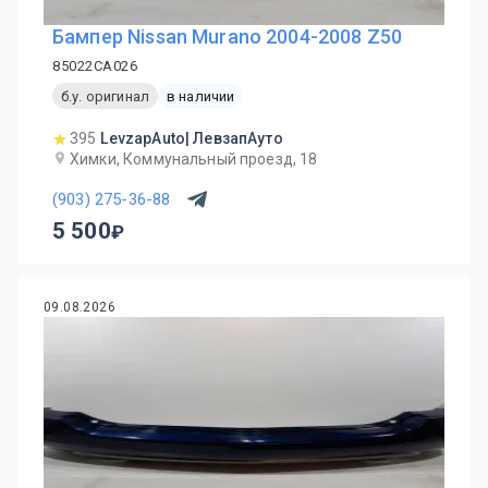
Бампер Nissan Murano 2004-2008 Z50
85022CA026
б.у. оригинал
в наличии
395
LevzapAuto| ЛевзапАуто
Химки, Коммунальный проезд, 18
(903) 275-36-88
5 500
09.08.2026