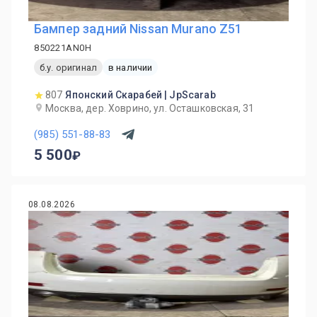
Бампер задний Nissan Murano Z51
850221AN0H
б.у. оригинал
в наличии
807
Японский Скарабей | JpScarab
Москва, дер. Ховрино, ул. Осташковская, 31
(985) 551-88-83
5 500
08.08.2026