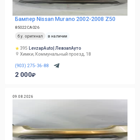
Бампер Nissan Murano 2002-2008 Z50
85022CA026
б.у. оригинал
в наличии
395
LevzapAuto| ЛевзапАуто
Химки, Коммунальный проезд, 18
(903) 275-36-88
2 000
09.08.2026