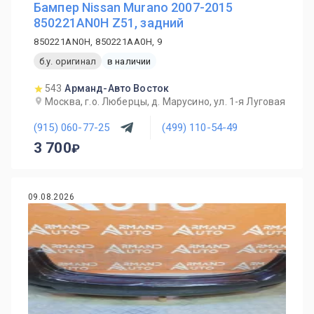
Бампер Nissan Murano 2007-2015
850221AN0H Z51, задний
850221AN0H, 850221AA0H, 9
б.у. оригинал
в наличии
543
Арманд-Авто Восток
Москва, г.о. Люберцы, д. Марусино, ул. 1-я Луговая
(915) 060-77-25
(499) 110-54-49
3 700
09.08.2026