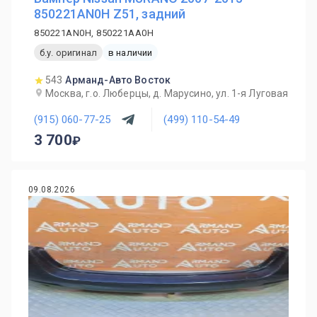
850221AN0H Z51, задний
850221AN0H, 850221AA0H
б.у. оригинал
в наличии
543
Арманд-Авто Восток
Москва, г.о. Люберцы, д. Марусино, ул. 1-я Луговая
(915) 060-77-25
(499) 110-54-49
3 700
09.08.2026