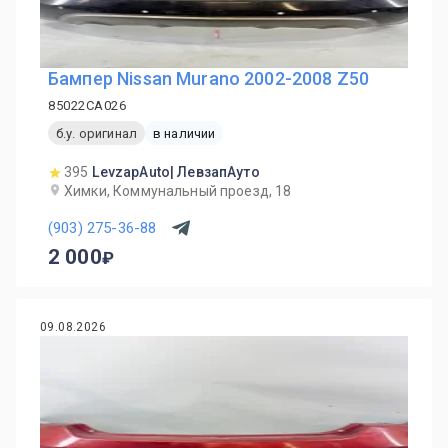
Бампер Nissan Murano 2002-2008 Z50
85022CA026
б.у. оригинал
в наличии
395
LevzapAuto| ЛевзапАуто
Химки, Коммунальный проезд, 18
(903) 275-36-88
2 000
09.08.2026