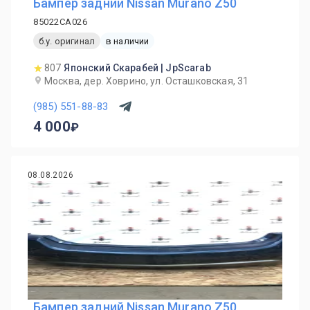
Бампер задний Nissan Murano Z50
85022CA026
б.у. оригинал
в наличии
807
Японский Скарабей | JpScarab
Москва, дер. Ховрино, ул. Осташковская, 31
(985) 551-88-83
4 000
08.08.2026
Бампер задний Nissan Murano Z50