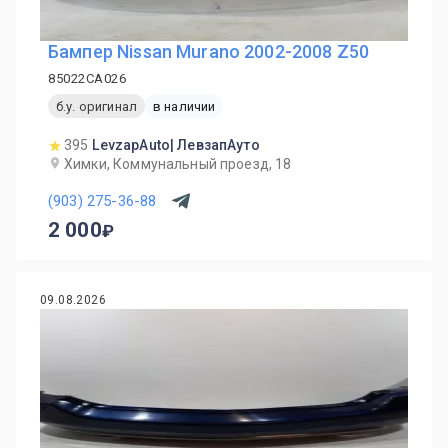
Бампер Nissan Murano 2002-2008 Z50
85022CA026
б.у. оригинал
в наличии
395
LevzapAuto| ЛевзапАуто
Химки, Коммунальный проезд, 18
(903) 275-36-88
2 000
09.08.2026