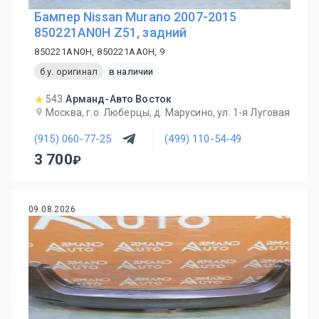
Бампер Nissan Murano 2007-2015
850221AN0H Z51, задний
850221AN0H, 850221AA0H, 9
б.у. оригинал
в наличии
543
Арманд-Авто Восток
Москва, г.о. Люберцы, д. Марусино, ул. 1-я Луговая
(915) 060-77-25
(499) 110-54-49
3 700
09.08.2026