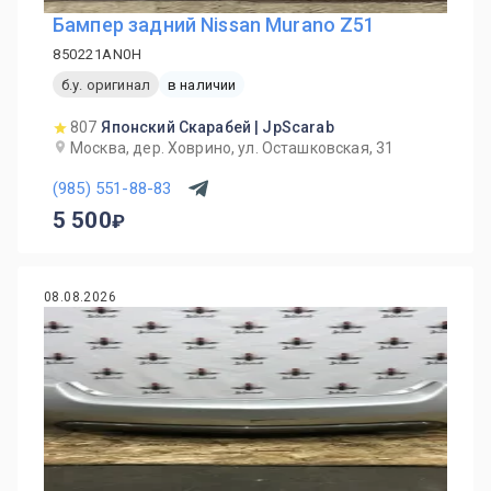
Бампер задний Nissan Murano Z51
850221AN0H
б.у. оригинал
в наличии
807
Японский Скарабей | JpScarab
Москва, дер. Ховрино, ул. Осташковская, 31
(985) 551-88-83
5 500
08.08.2026