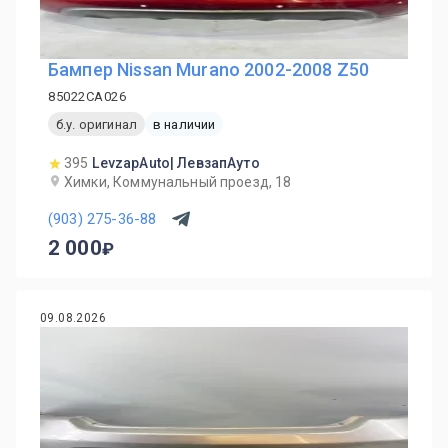
Бампер Nissan Murano 2002-2008 Z50
85022CA026
б.у. оригинал
в наличии
395
LevzapAuto| ЛевзапАуто
Химки, Коммунальный проезд, 18
(903) 275-36-88
2 000
09.08.2026