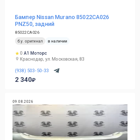
Бампер Nissan Murano 85022CA026
PNZ50, задний
85022CA026
б.у. оригинал
в наличии
0
А1 Моторс
Краснодар, ул. Московская, 83
(938) 503-50-33
2 340
09.08.2026