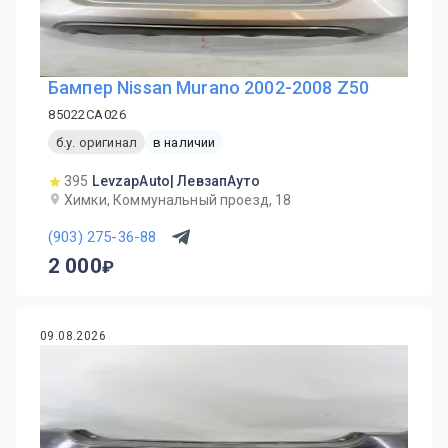
Бампер Nissan Murano 2002-2008 Z50
85022CA026
б.у. оригинал
в наличии
395
LevzapAuto| ЛевзапАуто
Химки, Коммунальный проезд, 18
(903) 275-36-88
2 000
09.08.2026