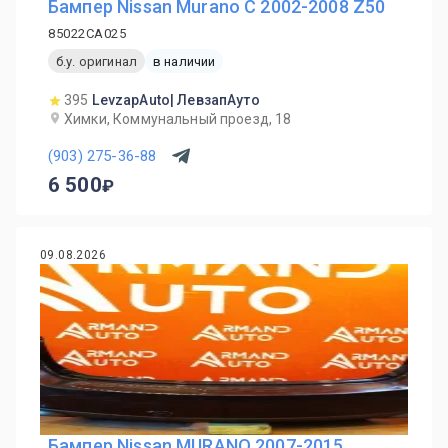
Бампер Nissan Murano C 2002-2008 Z50
85022CA025
б.у. оригинал
в наличии
395
LevzapAuto| ЛевзапАуто
Химки, Коммунальный проезд, 18
(903) 275-36-88
6 500
09.08.2026
Бампер Nissan MURANO 2007-2015