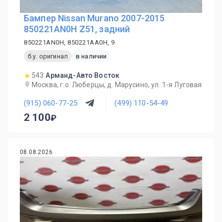
Бампер Nissan Murano 2007-2015
850221AN0H Z51, задний
850221AN0H, 850221AA0H, 9
б.у. оригинал
в наличии
543
Арманд-Авто Восток
Москва, г.о. Люберцы, д. Марусино, ул. 1-я Луговая
(915) 060-77-25
(499) 110-54-49
2 100
08.08.2026