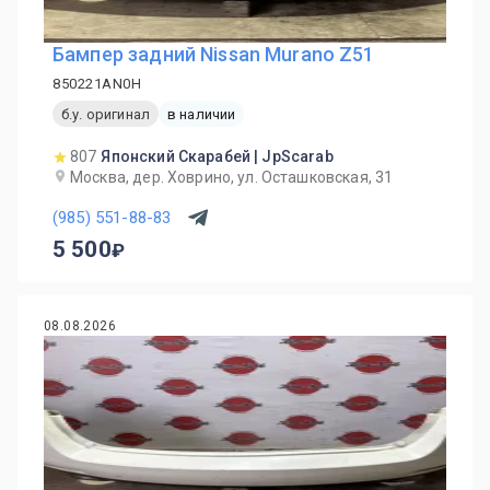
Бампер задний Nissan Murano Z51
850221AN0H
б.у. оригинал
в наличии
807
Японский Скарабей | JpScarab
Москва, дер. Ховрино, ул. Осташковская, 31
(985) 551-88-83
5 500
08.08.2026