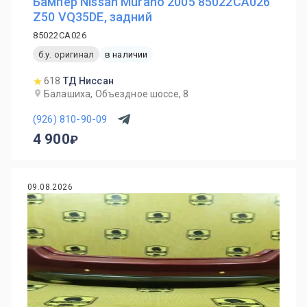
Бампер Nissan Murano 2005 85022CA026
Z50 VQ35DE, задний
85022CA026
б.у. оригинал
в наличии
618
ТД Ниссан
Балашиха, Объездное шоссе, 8
(926) 810-90-09
4 900
09.08.2026