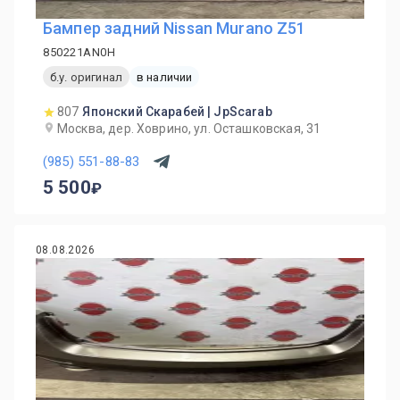
Бампер задний Nissan Murano Z51
850221AN0H
б.у. оригинал
в наличии
807
Японский Скарабей | JpScarab
Москва, дер. Ховрино, ул. Осташковская, 31
(985) 551-88-83
5 500
08.08.2026