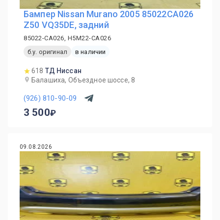
Бампер Nissan Murano 2005 85022CA026
Z50 VQ35DE, задний
85022-CA026, H5M22-CA026
б.у. оригинал
в наличии
618
ТД Ниссан
Балашиха, Объездное шоссе, 8
(926) 810-90-09
3 500
09.08.2026