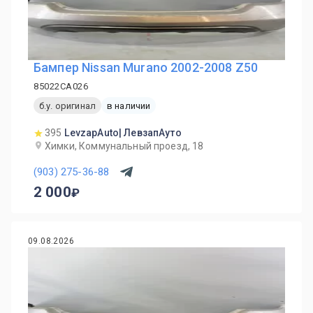
Бампер Nissan Murano 2002-2008 Z50
85022CA026
б.у. оригинал
в наличии
395
LevzapAuto| ЛевзапАуто
Химки, Коммунальный проезд, 18
(903) 275-36-88
2 000
09.08.2026