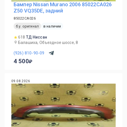
Бампер Nissan Murano 2006 85022CA026
Z50 VQ35DE, задний
85022CA026
б.у. оригинал
в наличии
618
ТД Ниссан
Балашиха, Объездное шоссе, 8
(926) 810-90-09
4 500
09.08.2026