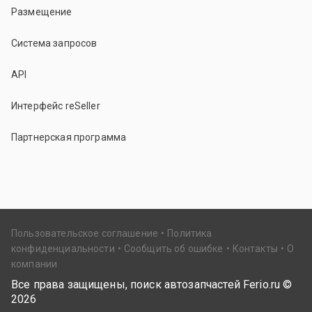
Размещение
Система запросов
API
Интерфейс reSeller
Партнерская программа
Пользовательское соглашение
Политика
конфиденциальности
Сообщить об ошибке
Контакты
О
компании
Все права защищены, поиск автозапчастей Ferio.ru ©
2026