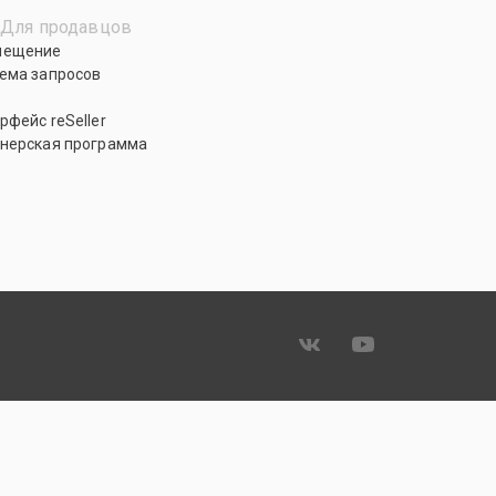
Для продавцов
мещение
ема запросов
рфейс reSeller
нерская программа