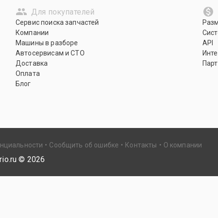
Для покупателей
Сервис поиска запчастей
Раз
Компании
Сист
Машины в разборе
API
Автосервисам и СТО
Инте
Доставка
Парт
Оплата
Блог
енциальности
Сообщить об ошибке
Контакты
О компании
io.ru ©
2026