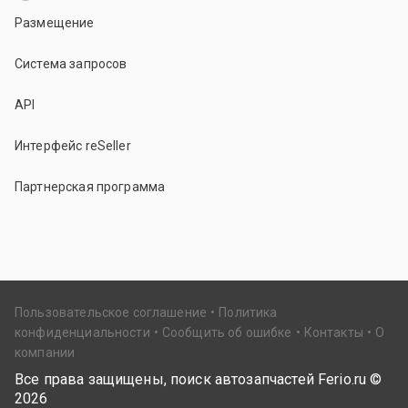
Размещение
Система запросов
API
Интерфейс reSeller
Партнерская программа
Пользовательское соглашение
Политика
конфиденциальности
Сообщить об ошибке
Контакты
О
компании
Все права защищены, поиск автозапчастей Ferio.ru ©
2026