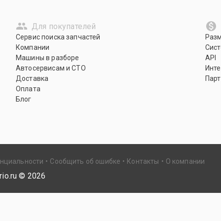
Для покупателей
Сервис поиска запчастей
Раз
Компании
Сист
Машины в разборе
API
Автосервисам и СТО
Инте
Доставка
Парт
Оплата
Блог
енциальности
Сообщить об ошибке
Контакты
О компании
io.ru ©
2026