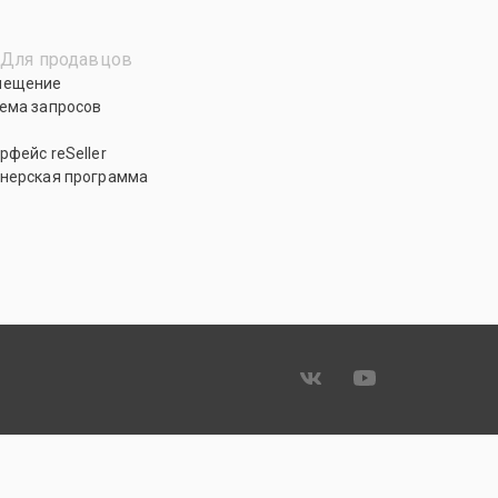
Для продавцов
мещение
ема запросов
рфейс reSeller
нерская программа