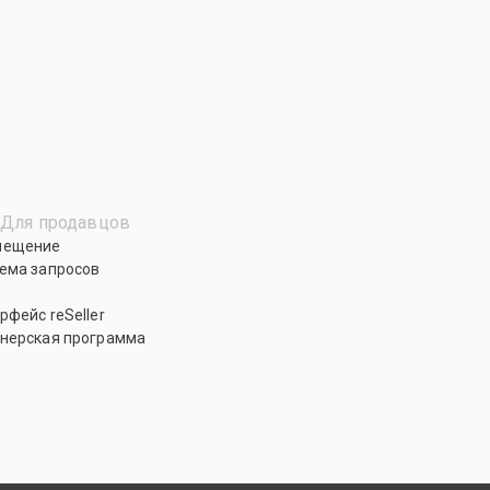
Для продавцов
мещение
ема запросов
рфейс reSeller
нерская программа