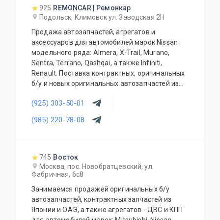
925
REMONCAR | Ремонкар
Подольск, Климовск ул. Заводская 2Н
Продажа автозапчастей, агрегатов и
аксессуаров для автомобилей марок Nissan
модельного ряда: Almera, X-Trail, Murano,
Sentra, Terrano, Qashqai, а также Infiniti,
Renault. Поставка контрактных, оригинальных
б/у и новых оригинальных автозапчастей из
Японии в кратчайшие сроки. В наличии, а
(925) 303-50-01
также под заказ. Автосервис осуществляет
ремонт, разборки автомобилей марок Nissan
(985) 220-78-08
модельного ряда: Almera, X-Trail, Murano,
Sentra, Terrano, Qashqai и других, Infiniti,
Renault, также Land Rover. Выполняется
полное ТО. Установка автозапчастей и
745
Восток
агрегатов на автомобили марок Nissan- весь
Москва, пос. Новобратцевский, ул.
Фабричная, 6с8
модельный ряд и Infiniti, Renault. Проводится
диагностика. Возможность установки
Занимаемся продажей оригинальных б/у
дополнительного оборудования. Выполняется
автозапчастей, контрактных запчастей из
слесарный ремонт, все основные виды.
Японии и ОАЭ, а также агрегатов - ДВС и КПП
Качественная продукция для ТО.