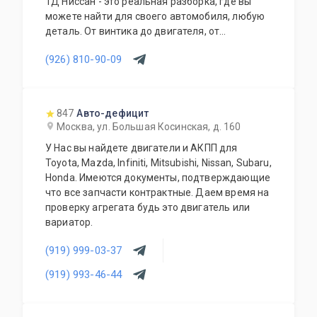
ТД Ниссан - это реальная разборка, где вы
можете найти для своего автомобиля, любую
деталь. От винтика до двигателя, от
маленькой пластмаски до салона в сборе, от
(926) 810-90-09
одной фишки до целой проводки. Наши
менеджеры подберут нужную деталь и
проконсультируют Вас, по всем вопросам,
касающимся работы Вашего автомобиля.
847
Авто-дефицит
Москва, ул. Большая Косинская, д. 160
У Нас вы найдете двигатели и АКПП для
Toyota, Mazda, Infiniti, Mitsubishi, Nissan, Subaru,
Honda. Имеются документы, подтверждающие
что все запчасти контрактные. Даем время на
проверку агрегата будь это двигатель или
вариатор.
(919) 999-03-37
(919) 993-46-44