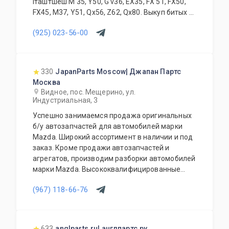
Iташтшеш M 35, Y50, G v36, EX35, FX 51, FX50,
FX45, M37, Y51, Qx56, Z62, Qx80. Выкуп битых и
проблемных автомобилей. Замена, установка
(925) 023-56-00
запчастей и дополнительного оборудования.
Высокое качество всей продукции в
сочетании с доступными ценами всегда
интересны нашим клиентам.
330
JapanParts Moscow| Джапан Партс
Квалифицированные специалисты нашей
Москва
компании всегда грамотно ответят на любые
Видное, пос. Мещерино, ул.
вопросы по оснащению, подбору, замене
Индустриальная, 3
любой запчасти Вашего автомобиля.
Успешно занимаемся продажа оригинальных
Возможна доставка по Москве. Доставка в
б/у автозапчастей для автомобилей марки
регионы России и ближнего зарубежья.
Mazda. Широкий ассортимент в наличии и под
Работаем ежедневно.
заказ. Кроме продажи автозапчастей и
агрегатов, производим разборки автомобилей
марки Mazda. Высококвалифицированные
специалисты выполнят слесарный ремонт, все
(967) 118-66-76
его виды. В нашем автосервисе проводится
полная диагностика Вашего автомобиля.
Подберем и установим необходимую
автозапчасть или агрегат, а также
633
anglparts.ru| англпартс.ру