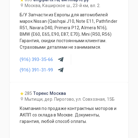
дополнительное оборудование для Вашего
Москва, Каширское ш., 23-й км, вл. 2.
автомобиля. Гарантия качества на все услуги
Б/У Запчасти из Европы для автомобилей
и продукцию. Квалифицированные
марок Nissan (Qashqai J10, Note E11, Pathfinder
специалисты. Мы работаем для Вас каждый
R51, Navara D40, Primera P12, Almera N16);
день.
BMW (E60, E65, E90, E87, E70); Mini (R50, R56)
Гарантия, скидки постоянными клиентам.
Страховыми деталями не занимаемся.
(916) 393-35-66
(916) 391-31-99
285
Торенс Москва
Мытищи, дер. Пирогово, ул. Совхозная, 15Б
Компания по продаже контрактных моторов и
АКПП со склада в Москве. Документы,
гарантия, любой способ оплаты.