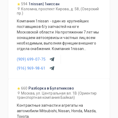
594
1nissan| 1ниссан
Коломна, проспект Кирова, д. 58, (Озерский
пр.)
Компания 1nissan - один из крупнейших
поставщиков б/у запчастей на юге
Московской области .На протяжении 7 лет мы
оснащаем автосервисы и частных лиц всем
необходимым, выполняя функции внешнего
отдела снабжения. Компания 1nissan
поставляет: подвески, кузова, оптику,
(909) 699-07-75
электрику, двигатели, коробки передач и
многое другое.
(916) 969-98-61
660
Разборка в Булатниково
Москва, ул. Центральная вл. 1В (Ориентир
транспортная компания Байкал)
Контрактные запчасти и агрегаты на
автомобили Mitsubishi, Nissan, Honda, Mazda,
Toyota.