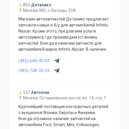
855
Деталикс
Москва, МО, с. Беседы, 35А
Магазин автозапчастей Деталикс предлагает
запчасти новые и б/у для автомобилей Infiniti,
Nissan. Кроме этого, предлагаем услуги
автосервиса, где произведем установку
запчастей. Всегда в наличии запчасти для
автомобилей марок Infiniti, Nissan. В наличии
новые и б/у запчасти. Предоставляем
(495) 644-42-03
гарантию на все автозапчасти и гарантирует
качество выполненных работ.
(495) 728-33-25
537
Автолом
Москва, Осташковское шоссе, вл. 14, стр. 1
Крупнейший поставщик контрактных деталей
с аукционов Японии, Европы и Америки.
Всегда огромное наличие запчастей на
автомобили Ford, Smart, Mini, Volkswagen,