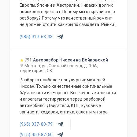
Европы, Японии и Австралии. Никаких долгих
поисков и переплат. Почему мы открыли свою
разборку? Потому что качественный ремонт
не должен стоить как крыло самолета. Рынки
США, Европы, Японии и Австралии полны
(985) 919-63-33
отличных доноров с живыми узлами. Мы
отбираем лучшее, чтобы вы могли починить
авто с умом, а не переплачивать за новый
оригинал у дилера.
791
Авторазбор Ниссан на Войковской
Москва, ул. Светлый проезд, д. 10А,
территория ГСК
Разборка наиболее популярных моделей
Ниссан. Только качественные оригинальные
б/у запчасти из Европы. Все крупные запчасти
и агрегаты тестируются перед разборкой
автомобиля. Двигатели, КПП, кузовные
запчасти, ходовая, оптика, салон и многое
другое.
(965) 337-80-79
(915) 450-87-50