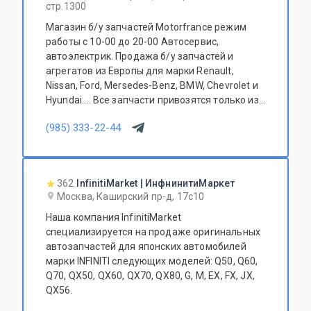
стр.1300
Магазин б/у запчастей Motorfrance режим
работы с 10-00 до 20-00 Автосервис,
автоэлектрик. Продажа б/у запчастей и
агрегатов из Европы для марки Renault,
Nissan, Ford, Mersedes-Benz, BMW, Chevrolet и
Hyundai.... Все запчасти привозятся только из
Европы. Участник программы FerioPremium!
(985) 333-22-44
362
InfinitiMarket | ИнфнинитиМаркет
Москва, Каширский пр-д, 17с10
Наша компания InfinitiMarket
специализируется на продаже оригинальных
автозапчастей для японских автомобилей
марки INFINITI следующих моделей: Q50, Q60,
Q70, QX50, QX60, QX70, QX80, G, M, EX, FX, JX,
QX56.