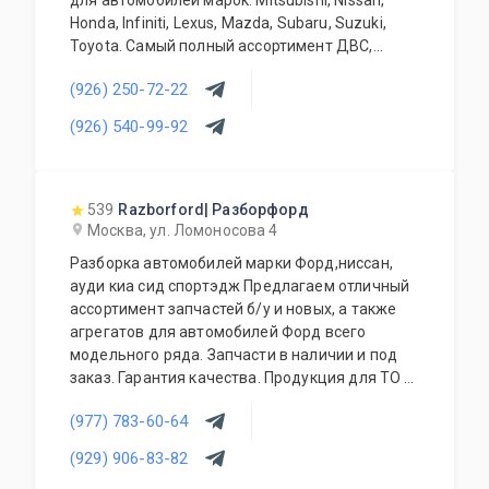
для автомобилей марок: Mitsubishi, Nissan,
Оборудованные мастерские и ремонтный цех.
Honda, Infiniti, Lexus, Mazda, Subaru, Suzuki,
Консультации наших специалистов.
Toyota. Самый полный ассортимент ДВС,
Высококвалифицированный персонал. 100%
АКПП, МКПП, кузовных запчастей, подвесок и
гарантия качества на продукцию и весь
(926) 250-72-22
прочего. Предоставляется гарантия качества
спектр услуг автосервиса.
на всю продукцию. Приемлемые цены и
(926) 540-99-92
Конкурентоспособные цены. Система скидок.
система скидок для постоянных и оптовых
Поставка в регионы.
клиентов. Будем рады видеть Вас у себя
ежедневно!
539
Razborford| Разборфорд
Москва, ул. Ломоносова 4
Разборка автомобилей марки Форд,ниссан,
ауди киа сид спортэдж Предлагаем отличный
ассортимент запчастей б/у и новых, а также
агрегатов для автомобилей Форд всего
модельного ряда. Запчасти в наличии и под
заказ. Гарантия качества. Продукция для ТО и
аксессуары также в наличии. Покупка
(977) 783-60-64
автомобилей. Доступные цены. Работа с
региональными клиентами. Приезжайте к нам
(929) 906-83-82
- квалифицированные специалисты помогут с