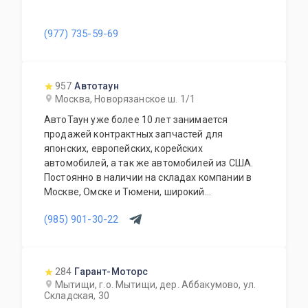
(977) 735-59-69
957
Автотаун
Москва, Новорязанское ш. 1/1
АвтоТаун уже более 10 лет занимается
продажей контрактных запчастей для
японских, европейских, корейских
автомобилей, а так же автомобилей из США.
Постоянно в наличии на складах компании в
Москве, Омске и Тюмени, широкий
ассортимент контрактных автозапчастей –
(985) 901-30-22
более 150000 наименований. Все запчасти,
продаваемые с нашего склада БЕЗ пробега по
РФ. Специальное предложение для СТО и
автомагазинов.
284
Гарант-Моторс
Мытищи, г.о. Мытищи, дер. Аббакумово, ул.
Складская, 30