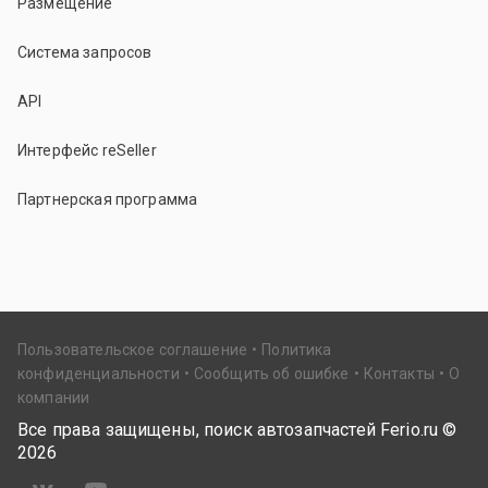
Размещение
Система запросов
API
Интерфейс reSeller
Партнерская программа
Пользовательское соглашение
Политика
конфиденциальности
Сообщить об ошибке
Контакты
О
компании
Все права защищены, поиск автозапчастей Ferio.ru ©
2026