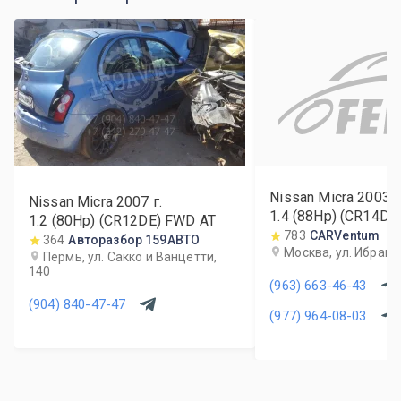
Nissan Micra
2003
г
Nissan Micra
2007
г.
1.4 (88Hp) (CR14DE
1.2 (80Hp) (CR12DE) FWD AT
783
CARVentum
364
Авторазбор 159АВТО
Москва, ул. Ибраги
Пермь, ул. Сакко и Ванцетти,
140
(963) 663-46-43
(904) 840-47-47
(977) 964-08-03