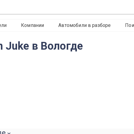
ели
Компании
Автомобили в разборе
Пои
 Juke в Вологде
де