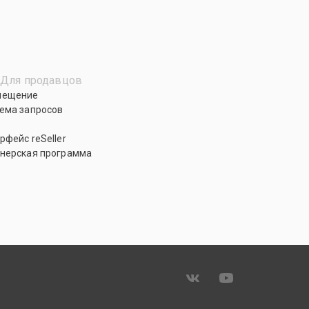
Для продавцов
мещение
ема запросов
рфейс reSeller
нерская программа