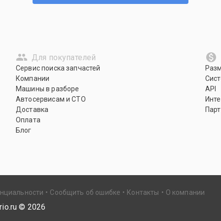
Для покупателей
Сервис поиска запчастей
Раз
Компании
Сист
Машины в разборе
API
Автосервисам и СТО
Инте
Доставка
Парт
Оплата
Блог
енциальности
Сообщить об ошибке
Контакты
О компании
io.ru ©
2026