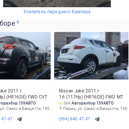
Усилитель переднего бампера
зборе
9
uke
2011
г.
Nissan Juke
2011
г.
Hp) (HR16DE) FWD CVT
1.6 (117Hp) (HR16DE) FWD MT
торазбор 159АВТО
364
Авторазбор 159АВТО
ул. Сакко и Ванцетти, 140
Пермь, ул. Сакко и Ванцетти, 140
-47-47
(904) 840-47-47