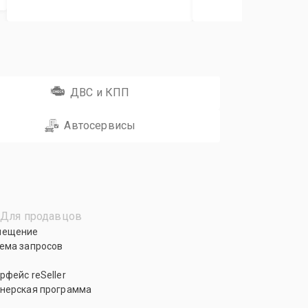
ДВС и КПП
Автосервисы
Для продавцов
мещение
ема запросов
рфейс reSeller
нерская программа