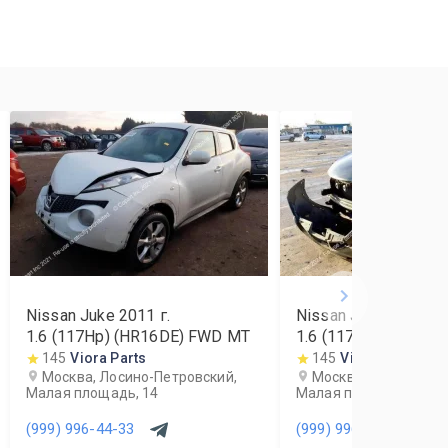
Nissan Juke
2011
г.
Nissan Juke
2011
г.
1.6 (117Hp) (HR16DE) FWD MT
1.6 (117Hp) (HR16D
145
Viora Parts
145
Viora Parts
Москва, Лосино-Петровский,
Москва, Лосино-Пет
Малая площадь, 14
Малая площадь, 14
(999) 996-44-33
(999) 996-44-33