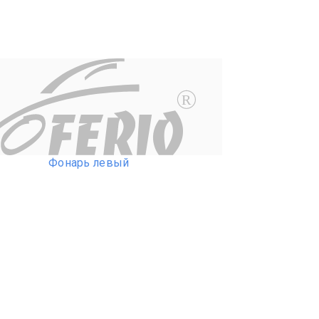
R
Фонарь левый