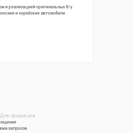
м и реализацией оригинальных б/у
понские и корейские автомобили.
Для продавцов
мещение
ема запросов