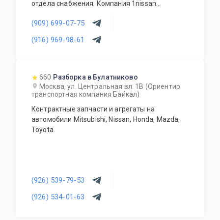
отдела снабжения. Компания 1nissan
поставляет: подвески, кузова, оптику,
(909) 699-07-75
электрику, двигатели, коробки передач и
многое другое.
(916) 969-98-61
660
Разборка в Булатниково
Москва, ул. Центральная вл. 1В (Ориентир
транспортная компания Байкал)
Контрактные запчасти и агрегаты на
автомобили Mitsubishi, Nissan, Honda, Mazda,
Toyota.
(926) 539-79-53
(926) 534-01-63