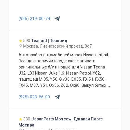
(926) 219-00-74
590
Teanoid | Теаноид
Москва, Лианозовский проезд, 8с7
Авторазбор автомобилей марок Nissan, Infiniti.
Всегда в наличии и под заказ запчасти
оригинальные б/у и новые для Nissan Teana
J32, L33 Nissan Juke 1.6. Nissan Patrol, Y62,
Iташтшеш M 35, Y50, G v36, EX35, FX 51, FX50,
FX45, M37, Y51, Qx56, Z62, Qx80. Выкуп битых и
проблемных автомобилей. Замена, установка
(925) 023-56-00
запчастей и дополнительного оборудования.
Высокое качество всей продукции в
сочетании с доступными ценами всегда
интересны нашим клиентам.
330
JapanParts Moscow| Джапан Партс
Квалифицированные специалисты нашей
Москва
компании всегда грамотно ответят на любые