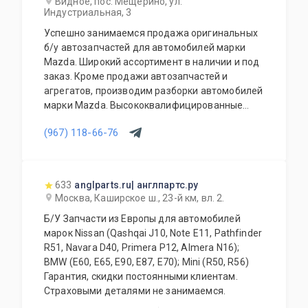
Видное, пос. Мещерино, ул.
вопросы по оснащению, подбору, замене
Индустриальная, 3
любой запчасти Вашего автомобиля.
Успешно занимаемся продажа оригинальных
Возможна доставка по Москве. Доставка в
б/у автозапчастей для автомобилей марки
регионы России и ближнего зарубежья.
Mazda. Широкий ассортимент в наличии и под
Работаем ежедневно.
заказ. Кроме продажи автозапчастей и
агрегатов, производим разборки автомобилей
марки Mazda. Высококвалифицированные
специалисты выполнят слесарный ремонт, все
(967) 118-66-76
его виды. В нашем автосервисе проводится
полная диагностика Вашего автомобиля.
Подберем и установим необходимую
автозапчасть или агрегат, а также
633
anglparts.ru| англпартс.ру
дополнительное оборудование для Вашего
Москва, Каширское ш., 23-й км, вл. 2.
автомобиля. Гарантия качества на все услуги
Б/У Запчасти из Европы для автомобилей
и продукцию. Квалифицированные
марок Nissan (Qashqai J10, Note E11, Pathfinder
специалисты. Мы работаем для Вас каждый
R51, Navara D40, Primera P12, Almera N16);
день.
BMW (E60, E65, E90, E87, E70); Mini (R50, R56)
Гарантия, скидки постоянными клиентам.
Страховыми деталями не занимаемся.