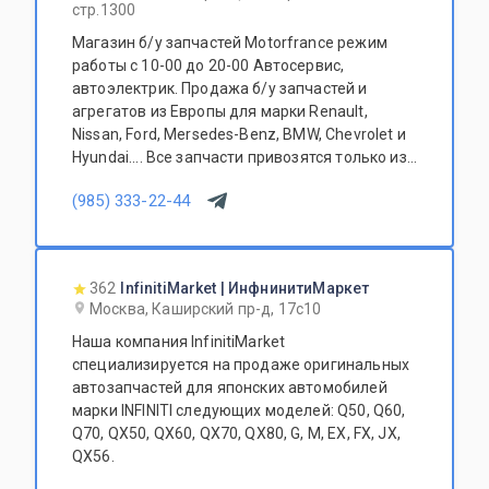
стр.1300
Магазин б/у запчастей Motorfrance режим
работы с 10-00 до 20-00 Автосервис,
автоэлектрик. Продажа б/у запчастей и
агрегатов из Европы для марки Renault,
Nissan, Ford, Mersedes-Benz, BMW, Chevrolet и
Hyundai.... Все запчасти привозятся только из
Европы. Участник программы FerioPremium!
(985) 333-22-44
362
InfinitiMarket | ИнфнинитиМаркет
Москва, Каширский пр-д, 17с10
Наша компания InfinitiMarket
специализируется на продаже оригинальных
автозапчастей для японских автомобилей
марки INFINITI следующих моделей: Q50, Q60,
Q70, QX50, QX60, QX70, QX80, G, M, EX, FX, JX,
QX56.