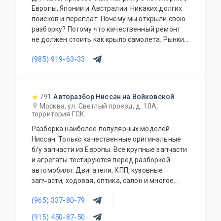
Европы, Японии и Австралии. Никаких долгих
поисков и переплат. Почему мы открыли свою
разборку? Потому что качественный ремонт
не должен стоить как крыло самолета. Рынки
США, Европы, Японии и Австралии полны
(985) 919-63-33
отличных доноров с живыми узлами. Мы
отбираем лучшее, чтобы вы могли починить
авто с умом, а не переплачивать за новый
оригинал у дилера.
791
Авторазбор Ниссан на Войковской
Москва, ул. Светлый проезд, д. 10А,
территория ГСК
Разборка наиболее популярных моделей
Ниссан. Только качественные оригинальные
б/у запчасти из Европы. Все крупные запчасти
и агрегаты тестируются перед разборкой
автомобиля. Двигатели, КПП, кузовные
запчасти, ходовая, оптика, салон и многое
другое.
(965) 337-80-79
(915) 450-87-50