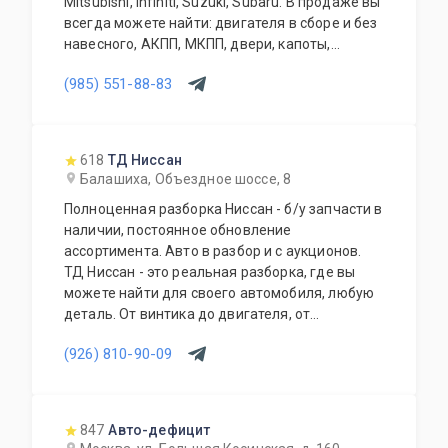
Mitsubishi, Infiniti, Suzuki, Subaru. В продаже вы
всегда можете найти: двигателя в сборе и без
навесного, АКПП, МКПП, двери, капоты,
бампера, крылья, крышки багажника, задние
(985) 551-88-83
двери, фары, фонари, телевизоры, радиаторы,
вентиляторы, раздатки, задние редуктора,
карданы, ступицы, суппорта, привода, стойки,
зеркала, и много других позиций. Так же мы
618
ТД Ниссан
осуществляем доставку по Москве и
Балашиха, Объездное шоссе, 8
Московской области, транспортной компанией
Полноценная разборка Ниссан - б/у запчасти в
по России и доставку до транспортной
наличии, постоянное обновление
компании.
ассортимента. Авто в разбор и с аукционов.
ТД Ниссан - это реальная разборка, где вы
можете найти для своего автомобиля, любую
деталь. От винтика до двигателя, от
маленькой пластмаски до салона в сборе, от
(926) 810-90-09
одной фишки до целой проводки. Наши
менеджеры подберут нужную деталь и
проконсультируют Вас, по всем вопросам,
касающимся работы Вашего автомобиля.
847
Авто-дефицит