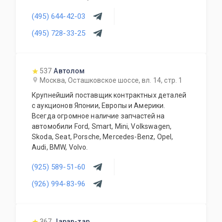
новые и б/у запчасти. Предоставляем
(495) 644-42-03
гарантию на все автозапчасти и гарантирует
качество выполненных работ.
(495) 728-33-25
537
Автолом
Москва, Осташковское шоссе, вл. 14, стр. 1
Крупнейший поставщик контрактных деталей
с аукционов Японии, Европы и Америки.
Всегда огромное наличие запчастей на
автомобили Ford, Smart, Mini, Volkswagen,
Skoda, Seat, Porsche, Mercedes-Benz, Opel,
Audi, BMW, Volvo.
(925) 589-51-60
(926) 994-83-96
367
Japan-zap