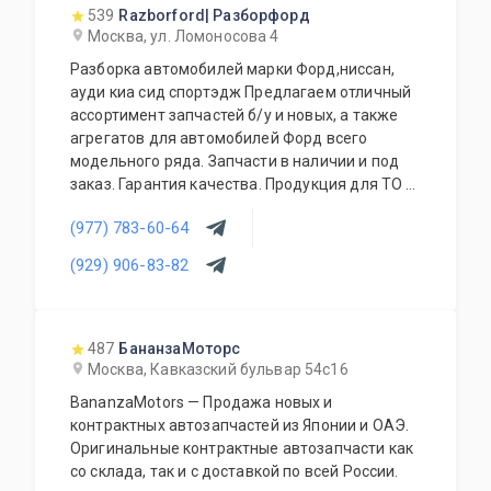
539
Razborford| Разборфорд
Москва, ул. Ломоносова 4
Разборка автомобилей марки Форд,ниссан,
ауди киа сид спортэдж Предлагаем отличный
ассортимент запчастей б/у и новых, а также
агрегатов для автомобилей Форд всего
модельного ряда. Запчасти в наличии и под
заказ. Гарантия качества. Продукция для ТО и
аксессуары также в наличии. Покупка
(977) 783-60-64
автомобилей. Доступные цены. Работа с
региональными клиентами. Приезжайте к нам
(929) 906-83-82
- квалифицированные специалисты помогут с
выбором.
487
БананзаМоторс
Москва, Кавказский бульвар 54с16
BananzaMotors — Продажа новых и
контрактных автозапчастей из Японии и ОАЭ.
Оригинальные контрактные автозапчасти как
со склада, так и с доставкой по всей России.