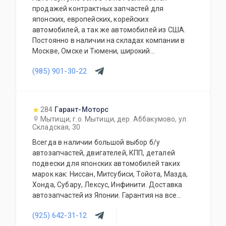
продажей контрактных запчастей для
японских, европейских, корейских
автомобилей, а так же автомобилей из США.
Постоянно в наличии на складах компании в
Москве, Омске и Тюмени, широкий
ассортимент контрактных автозапчастей –
(985) 901-30-22
более 150000 наименований. Все запчасти,
продаваемые с нашего склада БЕЗ пробега по
РФ. Специальное предложение для СТО и
автомагазинов.
284
Гарант-Моторс
Мытищи, г.о. Мытищи, дер. Аббакумово, ул.
Складская, 30
Всегда в наличии большой выбор б/у
автозапчастей, двигателей, КПП, деталей
подвески для японских автомобилей таких
марок как: Ниссан, Митсубиси, Тойота, Мазда,
Хонда, Субару, Лексус, Инфинити. Доставка
автозапчастей из Японии. Гарантия на все
запасные части!
(925) 642-31-12