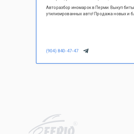
Авторазбор иномарок в Перми. Выкуп битых
утилизированных авто! Продажа новых и б/
(904) 840-47-47
R