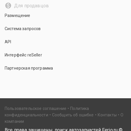
Для продавцов
Размещение
Система запросов
API
Интерфейс reSeller
Партнерская программа
Пользовательское соглашение
Политика
конфиденциальности
Сообщить об ошибке
Контакты
О
компании
Все права защищены, поиск автозапчастей Ferio.ru ©