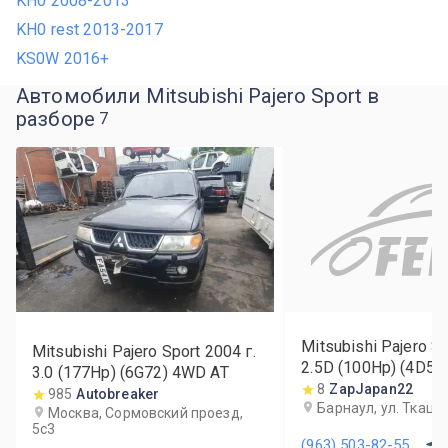
KH0 2008-2013
KH0 rest 2013-2017
KS0W 2016+
Автомобили Mitsubishi Pajero Sport в
разборе
7
Mitsubishi Pajero Sp
Mitsubishi Pajero Sport
2004
г.
2.5D (100Hp) (4D5
3.0 (177Hp) (6G72) 4WD AT
8
ZapJapan22
985
Autobreaker
Барнаул, ул. Ткацк
Москва, Сормовский проезд,
5с3
(963) 503-82-55