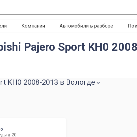
ели
Компании
Автомобили в разборе
Пои
ishi Pajero Sport KH0 200
ort KH0 2008-2013 в Вологде
то
уды д.20