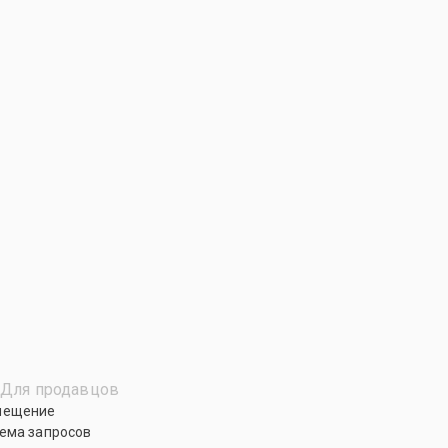
Для продавцов
мещение
ема запросов