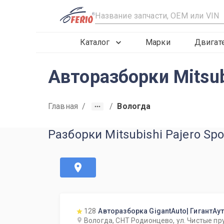
R
Каталог
Марки
Двигат
Авторазборки Mitsub
Главная
/
/
Вологда
Разборки Mitsubishi Pajero Sp
128
Авторазборка GigantAuto| ГигантАу
Вологда, СНТ Родионцево, ул. Чистые пр