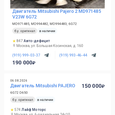
Двигатель Mitsubishi Pajero 2 MD971485
V23W 6G72
MD971485, MD994482, MD994483, 6G72
б.у. оригинал
в наличии
847
Авто-дефицит
Москва, ул. Большая Косинская, д. 160
(919) 999-03-37
(919) 993-46-44
190 000
06.08.2026
Двигатель Mitsubishi PAJERO
150 000
6G72 D650
б.у. оригинал
в наличии
574
Лайф Моторс
Москва, ул. 6-радиальная 24с10