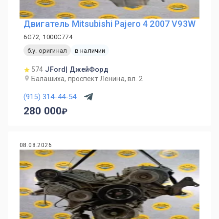
Двигатель Mitsubishi Pajero 4 2007 V93W
6G72, 1000C774
б.у. оригинал
в наличии
574
JFord| ДжейФорд
Балашиха, проспект Ленина, вл. 2
(915) 314-44-54
280 000
08.08.2026