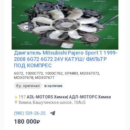
Двигатель Mitsubishi Pajero Sport 1 1999-
2008 6G72 6G72 24V КАТУШ/ ФИЛЬТР
ПОД КОМПРЕС
6G72, 1000C772, 1000C762, SP4883, MD367372,
MD307678, MD307677
б.у. оригинал
в наличии
197
ADL-MOTORS Химки| АДЛ-МОТОРС Химки
Химки, Вашутинское шоссе, 10Ас5
(980) 539-26-25
180 000