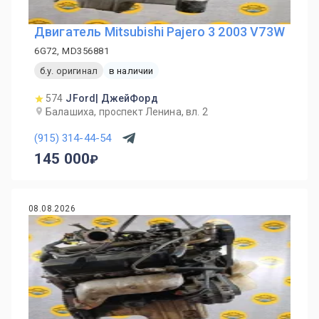
Двигатель Mitsubishi Pajero 3 2003 V73W
6G72, MD356881
б.у. оригинал
в наличии
574
JFord| ДжейФорд
Балашиха, проспект Ленина, вл. 2
(915) 314-44-54
145 000
08.08.2026