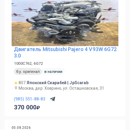
Двигатель Mitsubishi Pajero 4 V93W 6G72
3.0
1000C762, 6G72
б.у. оригинал
в наличии
807
Японский Скарабей | JpScarab
Москва, дер. Ховрино, ул. Осташковская, 31
(985) 551-88-83
370 000
05.08.2026