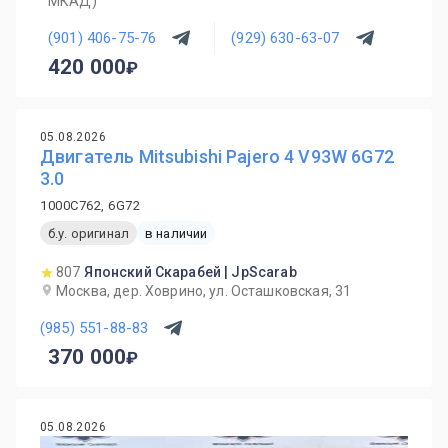
МКАД)
(901) 406-75-76
(929) 630-63-07
420 000
05.08.2026
Двигатель Mitsubishi Pajero 4 V93W 6G72
3.0
1000C762, 6G72
б.у. оригинал
в наличии
807
Японский Скарабей | JpScarab
Москва, дер. Ховрино, ул. Осташковская, 31
(985) 551-88-83
370 000
05.08.2026