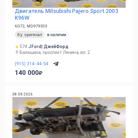
Двигатель Mitsubishi Pajero Sport 2003
K96W
6G72, MD979533
б.у. оригинал
в наличии
574
JFord| ДжейФорд
Балашиха, проспект Ленина, вл. 2
(915) 314-44-54
140 000
08.08.2026