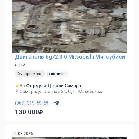
Двигатель 6g72 3.0 Mitsubishi Митсубиси
6G72
б.у. оригинал
в наличии
85
Формула Детали Самара
Самара, ул. Лесная 31, СДТ Мехлесхоза
(967) 319-59-59
130 000
05.08.2026