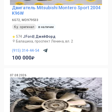
Двигатель Mitsubishi Montero Sport 2004
K96W
6G72, MD979533
б.у. оригинал
в наличии
574
JFord| ДжейФорд
Балашиха, проспект Ленина, вл. 2
(915) 314-44-54
100 000
07.08.2026