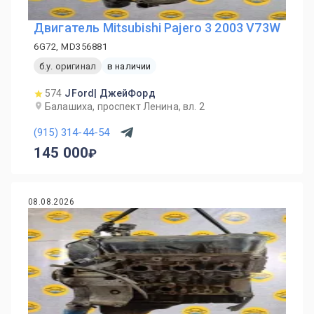
Двигатель Mitsubishi Pajero 3 2003 V73W
6G72, MD356881
б.у. оригинал
в наличии
574
JFord| ДжейФорд
Балашиха, проспект Ленина, вл. 2
(915) 314-44-54
145 000
08.08.2026