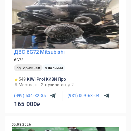
ДВС 6G72 Mitsubishi
6G72
б.у. оригинал
в наличии
549
KIWI Pro| КИВИ Про
Москва, ш. Энтузиастов, д.2
(499) 504-32-35
(931) 009-63-04
165 000
05.08.2026