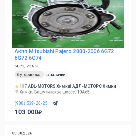
Акпп Mitsubishi Pajero 2000-2006 6G72
6G72 6G74
6G72, V5A51
б.у. оригинал
в наличии
197
ADL-MOTORS Химки| АДЛ-МОТОРС Химки
Химки, Вашутинское шоссе, 10Ас5
(980) 539-26-25
103 000
05.08.2026