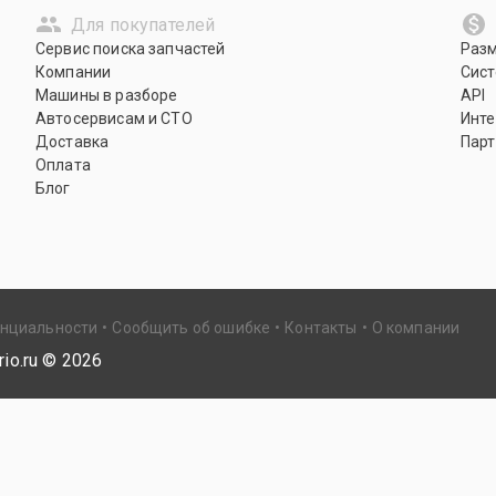
Для покупателей
Сервис поиска запчастей
Раз
Компании
Сист
Машины в разборе
API
Автосервисам и СТО
Инте
Доставка
Парт
Оплата
Блог
енциальности
Сообщить об ошибке
Контакты
О компании
io.ru ©
2026