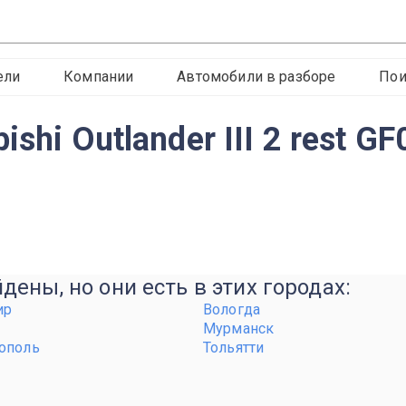
ели
Компании
Автомобили в разборе
Пои
shi Outlander III 2 rest 
ены, но они есть в этих городах:
ир
Вологда
Мурманск
ополь
Тольятти