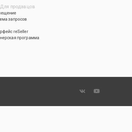
Для продавцов
мещение
ема запросов
рфейс reSeller
нерская программа