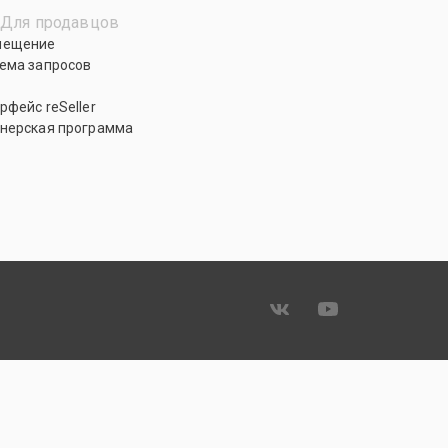
Для продавцов
мещение
ема запросов
рфейс reSeller
нерская программа