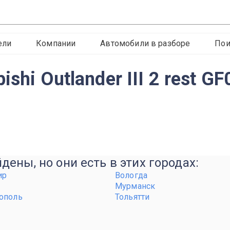
ели
Компании
Автомобили в разборе
Пои
shi Outlander III 2 rest 
ены, но они есть в этих городах:
ир
Вологда
Мурманск
ополь
Тольятти