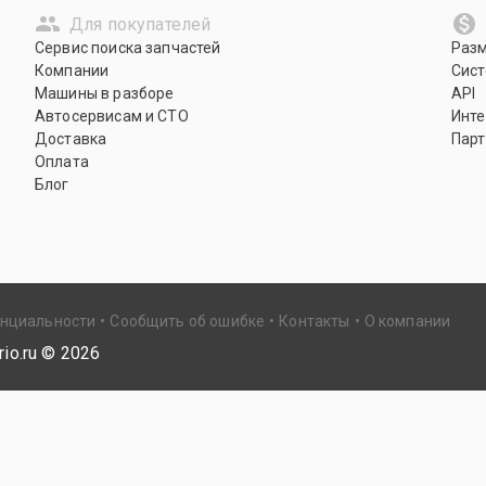
Для покупателей
Сервис поиска запчастей
Раз
Компании
Сист
Машины в разборе
API
Автосервисам и СТО
Инте
Доставка
Парт
Оплата
Блог
енциальности
Сообщить об ошибке
Контакты
О компании
io.ru ©
2026