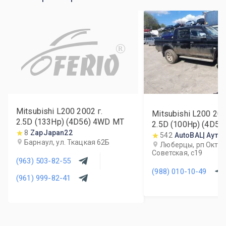
R
Mitsubishi L200
2002
г.
Mitsubishi L200
20
2.5D (133Hp) (4D56) 4WD MT
2.5D (100Hp) (4D5
8
ZapJapan22
542
AutoBAL| Ауто
Барнаул, ул. Ткацкая 62Б
Люберцы, рп Октябр
Советская, с19
(963) 503-82-55
(988) 010-10-49
(961) 999-82-41