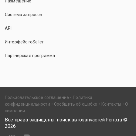
Размещение
Система запросов
API
Интерфейс reSeller
Партнерская программа
Пользовательское соглашение
Политика
конфиденциальности
Сообщить об ошибке
Контакты
О
компании
Все права защищены, поиск автозапчастей Ferio.ru ©
2026