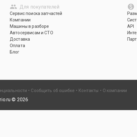
Для покупателей
Сервис поиска запчастей
Раз
Компании
Сист
Машины в разборе
API
Автосервисам и СТО
Инте
Доставка
Парт
Оплата
Блог
енциальности
Сообщить об ошибке
Контакты
О компании
io.ru ©
2026