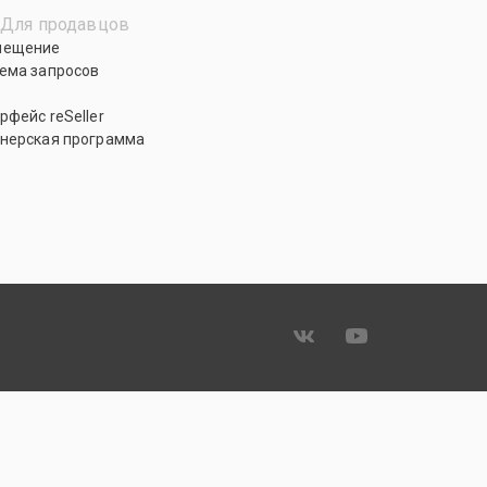
Для продавцов
мещение
ема запросов
рфейс reSeller
нерская программа