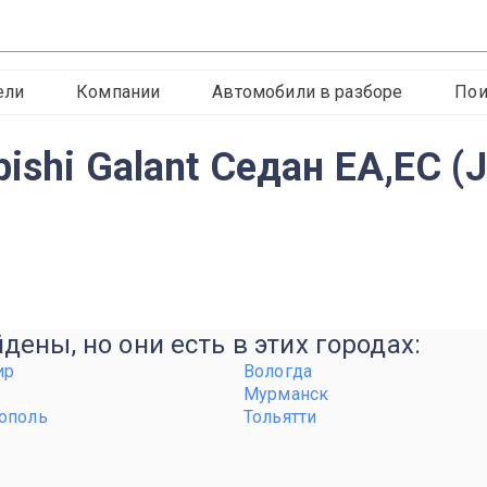
ели
Компании
Автомобили в разборе
Пои
ishi Galant Седан EA,EC (
ены, но они есть в этих городах:
ир
Вологда
Мурманск
ополь
Тольятти