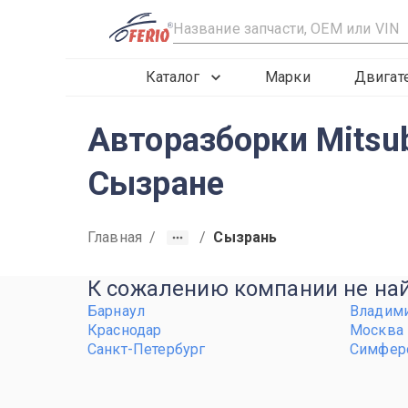
R
Каталог
Марки
Двигат
Авторазборки Mitsub
Сызране
Главная
/
/
Сызрань
К сожалению компании не найд
Барнаул
Владим
Краснодар
Москва
Санкт-Петербург
Симфер