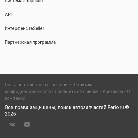
Система запросов
API
Интерфейс reSeller
Партнерская программа
Пользовательское соглашение
Политика
конфиденциальности
Сообщить об ошибке
Контакты
О
компании
Все права защищены, поиск автозапчастей Ferio.ru ©
2026