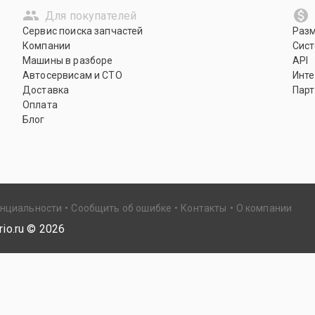
Для покупателей
Сервис поиска запчастей
Раз
Компании
Сист
Машины в разборе
API
Автосервисам и СТО
Инте
Доставка
Парт
Оплата
Блог
енциальности
Сообщить об ошибке
Контакты
О компании
io.ru ©
2026