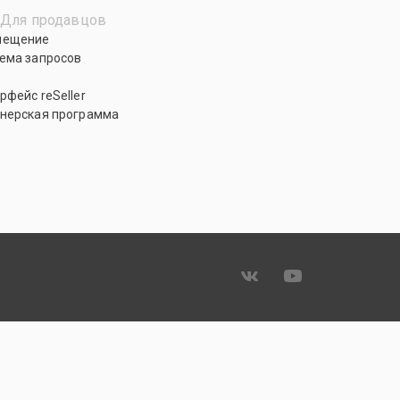
Для продавцов
мещение
ема запросов
рфейс reSeller
нерская программа