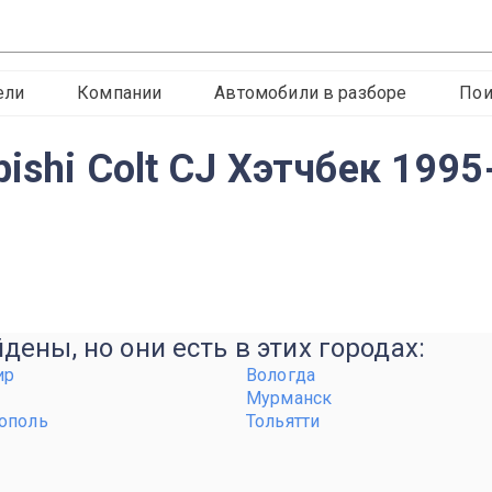
ели
Компании
Автомобили в разборе
Пои
ishi Colt CJ Хэтчбек 1995
ены, но они есть в этих городах:
ир
Вологда
Мурманск
ополь
Тольятти