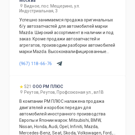
Москва
Видное, пос. Мещерино, ул.
Индустриальная, 3
Успешно занимаемся продажа оригинальных
б/у автозапчастей для автомобилей марки
Mazda. Широкий ассортимент в наличии и под
заказ. Кроме продажи автозапчастей и
агрегатов, производим разборки автомобилей
марки Mazda. Высококвалифицированные
специалисты выполнят слесарный ремонт, все
(967) 118-66-76
его виды. В нашем автосервисе проводится
полная диагностика Вашего автомобиля.
Подберем и установим необходимую
автозапчасть или агрегат, а также
521
ООО РМ ПЛЮС
дополнительное оборудование для Вашего
Реутов, Реутов, Профсоюзная ул., вл1В
автомобиля. Гарантия качества на все услуги
В компании РМ ПЛЮС налажена продажа
и продукцию. Квалифицированные
двигателей и коробок передач для
специалисты. Мы работаем для Вас каждый
автомобилей иностранного производства
день.
Европы и Японии марок: Mitsubishi, BMW,
Nissan, Honda, Audi, Opel, Infiniti, Mazda,
Mercedes-Benz, Seat, Skoda, Volkswagen, Ford,