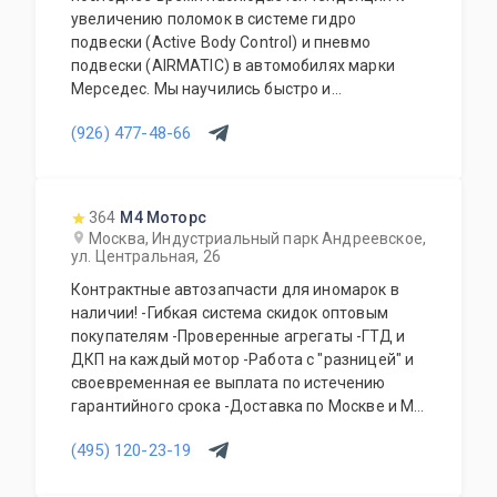
увеличению поломок в системе гидро
подвески (Active Body Control) и пневмо
подвески (AIRMATIC) в автомобилях марки
Мерседес. Мы научились быстро и
качественно ремонтировать эти системы, а
(926) 477-48-66
также другие не разборные и не
ремонтопригодные узлы и агрегаты. Готовы
проконсультировать по возникшим у Вас
вопросам по телефону или путем переписки.
364
М4 Моторс
Также у нас имеются, в наличии или на заказ,
Москва, Индустриальный парк Андреевское,
автозапчасти на все марки автомобилей
ул. Центральная, 26
«МЕРСЕДЕС»
Контрактные автозапчасти для иномарок в
наличии! -Гибкая система скидок оптовым
покупателям -Проверенные агрегаты -ГТД и
ДКП на каждый мотор -Работа с "разницей" и
своевременная ее выплата по истечению
гарантийного срока -Доставка по Москве и МО
(договоры с транспортными компаниями)
(495) 120-23-19
-Отправка в регионы по смене получателя с
частичной предоплатой