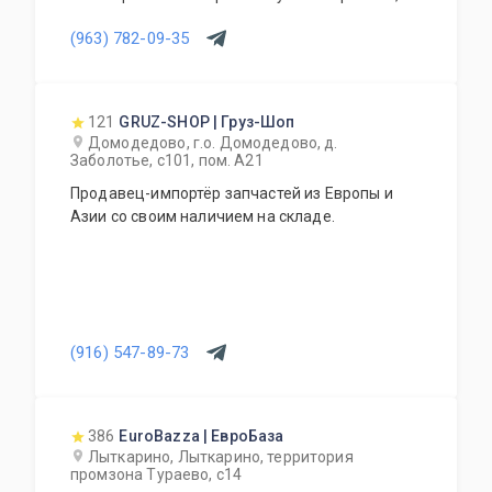
компьютерная диагностика, ремонт АКПП.
(963) 782-09-35
121
GRUZ-SHOP | Груз-Шоп
Домодедово, г.о. Домодедово, д.
Заболотье, с101, пом. А21
Продавец-импортёр запчастей из Европы и
Азии со своим наличием на складе.
(916) 547-89-73
386
EuroBazza | ЕвроБаза
Лыткарино, Лыткарино, территория
промзона Тураево, с14