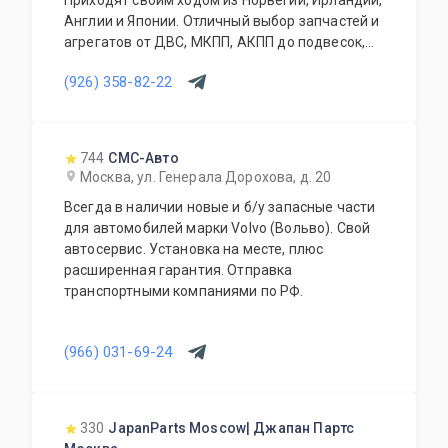
Приходят своим ходом из Норвегии, Ирландии,
Англии и Японии. Отличный выбор запчастей и
агрегатов от ДВС, МКПП, АКПП до подвесок,
кузовных запчастей, деталей по салону и
(926) 358-82-22
прочего. Гарантия. Отправка в регионы.
744
СМС-Авто
Москва, ул. Генерала Дорохова, д. 20
Всегда в наличии новые и б/у запасные части
для автомобилей марки Volvo (Вольво). Свой
автосервис. Установка на месте, плюс
расширенная гарантия. Отправка
транспортными компаниями по РФ.
(966) 031-69-24
330
JapanParts Moscow| Джапан Партс