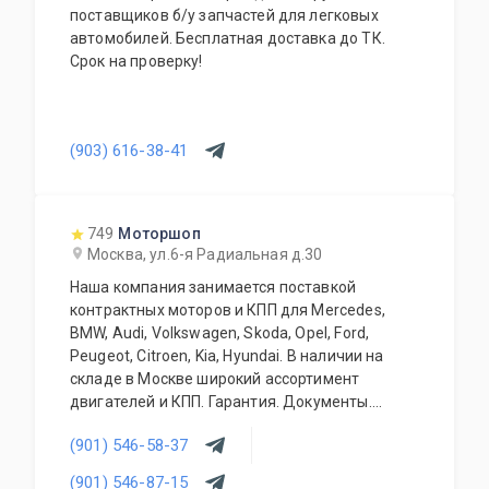
поставщиков б/у запчастей для легковых
автомобилей. Бесплатная доставка до ТК.
Срок на проверку!
(903) 616-38-41
749
Моторшоп
Москва, ул.6-я Радиальная д.30
Наша компания занимается поставкой
контрактных моторов и КПП для Mercedes,
BMW, Audi, Volkswagen, Skoda, Opel, Ford,
Peugeot, Citroen, Kia, Hyundai. В наличии на
складе в Москве широкий ассортимент
двигателей и КПП. Гарантия. Документы.
Конкурентные цены. Работаем с оптовиками и
(901) 546-58-37
регионами. Контрактные запчасти (кузовные
элементы, трансмиссия, ходовая часть,
(901) 546-87-15