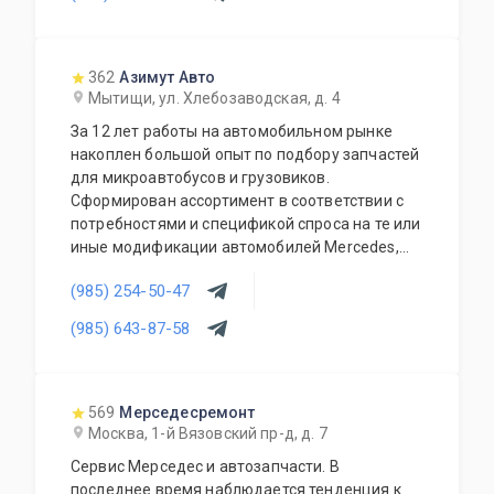
тормозная система, электрика, оптика,
салоны).Есть свой сервис и разборка.
362
Азимут Авто
Мытищи, ул. Хлебозаводская, д. 4
За 12 лет работы на автомобильном рынке
накоплен большой опыт по подбору запчастей
для микроавтобусов и грузовиков.
Сформирован ассортимент в соответствии с
потребностями и спецификой спроса на те или
иные модификации автомобилей Mercedes,
MAN и Volkswagen. В наличии запчасти для
(985) 254-50-47
коммерческих автомобилей различных
модификаций: Mercedes Benz Vito, Viano,
(985) 643-87-58
Sprinter, Vario, Atego, Volkswagen LT, Crafter,
грузовиков MAN. Не менее, чем 7 летний стаж
работы каждого из наших сотрудников.
Качественная продукция и доступные цены.
569
Мерседесремонт
Москва, 1-й Вязовский пр-д, д. 7
Сервис Мерседес и автозапчасти. В
последнее время наблюдается тенденция к