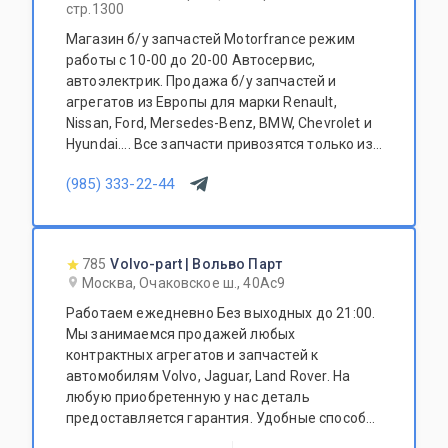
стр.1300
Магазин б/у запчастей Motorfrance режим
работы с 10-00 до 20-00 Автосервис,
автоэлектрик. Продажа б/у запчастей и
агрегатов из Европы для марки Renault,
Nissan, Ford, Mersedes-Benz, BMW, Chevrolet и
Hyundai.... Все запчасти привозятся только из
Европы. Участник программы FerioPremium!
(985) 333-22-44
785
Volvo-part | Вольво Парт
Москва, Очаковское ш., 40Ас9
Работаем ежедневно Без выходных до 21:00.
Мы занимаемся продажей любых
контрактных агрегатов и запчастей к
автомобилям Volvo, Jaguar, Land Rover. На
любую приобретенную у нас деталь
предоставляется гарантия. Удобные способы
оплаты: наличный и безналичный расчет.