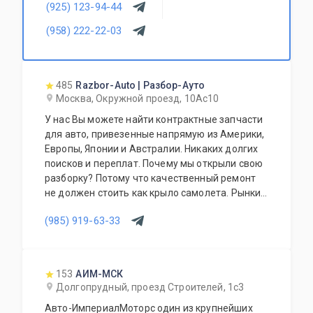
(925) 123-94-44
Доставка запчастей в любую точку СНГ.
Специалисты нашего технического центра с
(958) 222-22-03
радостью помогут Вам в ремонте вашего
автомобиля на нашей станции
техобслуживания.
485
Razbor-Auto | Разбор-Ауто
Москва, Окружной проезд, 10Ас10
У нас Вы можете найти контрактные запчасти
для авто, привезенные напрямую из Америки,
Европы, Японии и Австралии. Никаких долгих
поисков и переплат. Почему мы открыли свою
разборку? Потому что качественный ремонт
не должен стоить как крыло самолета. Рынки
США, Европы, Японии и Австралии полны
(985) 919-63-33
отличных доноров с живыми узлами. Мы
отбираем лучшее, чтобы вы могли починить
авто с умом, а не переплачивать за новый
оригинал у дилера.
153
АИМ-МСК
Долгопрудный, проезд Строителей, 1с3
Авто-ИмпериалМоторс один из крупнейших