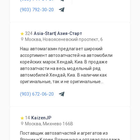
(903) 792-30-20
324
Asia-Start| Азия-Старт
Москва, Новоясеневский проспект, 6
Наш автомагазин предлагает широкий
ассортимент автозапчастей на автомобили
корейских марок Хендай, Киа. В продаже
автозапчасти на весь модельный ряд
автомобилей Хендай, Киа. В наличии как
оригинальные, так и не оригинальные
автозапчасти. Возможно приобретение под
(903) 672-06-20
заказ. Гарантия качества на всю продукцию.
Грамотное обслуживание и доступные цены.
14
KaizenJP
Москва, Михнево 166В
Поставщик автозапчастей и агрегатов из
Японии и Кореи. Розничная и оптовая продажа