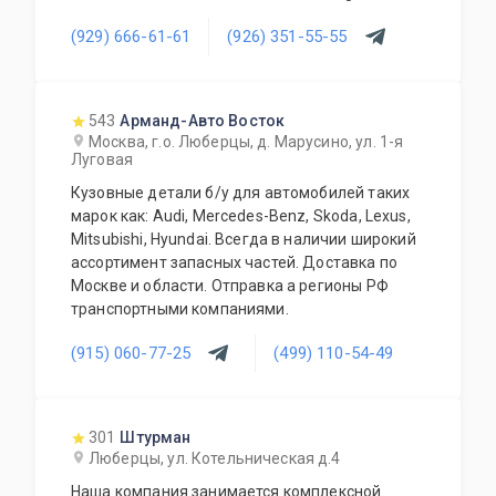
Iveco, Fiat, Citroen . Продукция Б/У и только
(929) 666-61-61
(926) 351-55-55
оригинальная. Все агрегаты тщательно
отбираются нашими специалистами и
обязательно проходят проверку. Наша
компания длительное время успешно
543
Арманд-Авто Восток
занимается реализацией силовых агрегатов,
Москва, г.о. Люберцы, д. Марусино, ул. 1-я
автоматических и механических коробок
Луговая
передач. Агрегаты в наличии или под заказ.
Кузовные детали б/у для автомобилей таких
Поставка под заказ производится в
марок как: Audi, Mercedes-Benz, Skoda, Lexus,
кратчайшие сроки. Поставки осуществляются
Mitsubishi, Hyundai. Всегда в наличии широкий
в любую точку Российской Федерации.
ассортимент запасных частей. Доставка по
Грамотные специалисты всегда рады
Москве и области. Отправка а регионы РФ
ответить на все интересующие Вас вопросы.
транспортными компаниями.
Будем рады видеть Вас нашими клиентами.
(915) 060-77-25
(499) 110-54-49
301
Штурман
Люберцы, ул. Котельническая д.4
Наша компания занимается комплексной