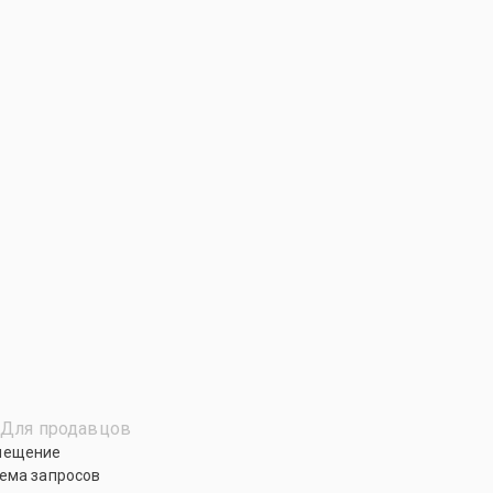
Для продавцов
мещение
ема запросов