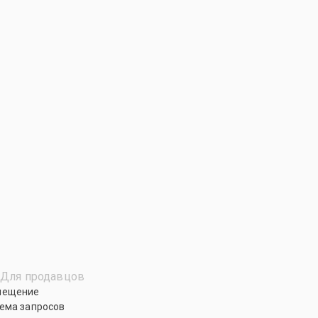
Для продавцов
мещение
ема запросов