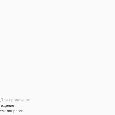
Для продавцов
мещение
ема запросов