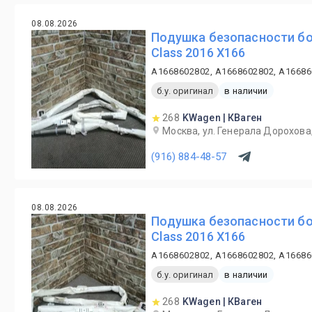
08.08.2026
Подушка безопасности бо
Class 2016 X166
A1668602802, A1668602802, A1668
б.у. оригинал
в наличии
268
KWagen | КВаген
Москва, ул. Генерала Дорохова,
(916) 884-48-57
08.08.2026
Подушка безопасности бо
Class 2016 X166
A1668602802, A1668602802, A1668
б.у. оригинал
в наличии
268
KWagen | КВаген