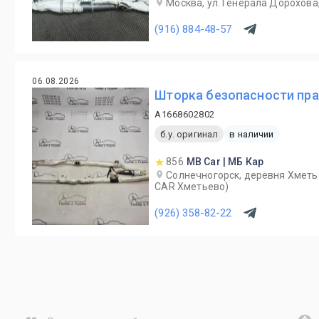
Москва, ул. Генерала Дорохова,
(916) 884-48-57
06.08.2026
Шторка безопасности пра
A1668602802
б.у. оригинал
в наличии
856
MB Car | МБ Кар
Солнечногорск, деревня Хметь
CAR Хметьево)
(926) 358-82-22