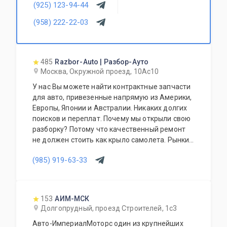
(925) 123-94-44
Доставка запчастей в любую точку СНГ.
Специалисты нашего технического центра с
(958) 222-22-03
радостью помогут Вам в ремонте вашего
автомобиля на нашей станции
техобслуживания.
485
Razbor-Auto | Разбор-Ауто
Москва, Окружной проезд, 10Ас10
У нас Вы можете найти контрактные запчасти
для авто, привезенные напрямую из Америки,
Европы, Японии и Австралии. Никаких долгих
поисков и переплат. Почему мы открыли свою
разборку? Потому что качественный ремонт
не должен стоить как крыло самолета. Рынки
США, Европы, Японии и Австралии полны
(985) 919-63-33
отличных доноров с живыми узлами. Мы
отбираем лучшее, чтобы вы могли починить
авто с умом, а не переплачивать за новый
оригинал у дилера.
153
АИМ-МСК
Долгопрудный, проезд Строителей, 1с3
Авто-ИмпериалМоторс один из крупнейших