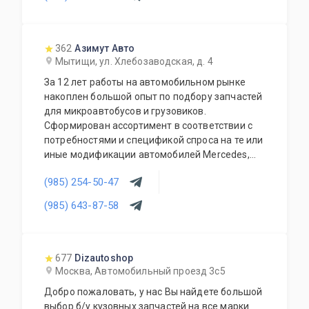
тормозная система, электрика, оптика,
салоны).Есть свой сервис и разборка.
362
Азимут Авто
Мытищи, ул. Хлебозаводская, д. 4
За 12 лет работы на автомобильном рынке
накоплен большой опыт по подбору запчастей
для микроавтобусов и грузовиков.
Сформирован ассортимент в соответствии с
потребностями и спецификой спроса на те или
иные модификации автомобилей Mercedes,
MAN и Volkswagen. В наличии запчасти для
(985) 254-50-47
коммерческих автомобилей различных
модификаций: Mercedes Benz Vito, Viano,
(985) 643-87-58
Sprinter, Vario, Atego, Volkswagen LT, Crafter,
грузовиков MAN. Не менее, чем 7 летний стаж
работы каждого из наших сотрудников.
Качественная продукция и доступные цены.
677
Dizautoshop
Москва, Автомобильный проезд 3с5
Добро пожаловать, у нас Вы найдете большой
выбор б/у кузовных запчастей на все марки