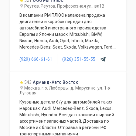
521
ООО РМ ПЛЮС
дополнительное оборудование для Вашего
Реутов, Реутов, Профсоюзная ул., вл1В
автомобиля. Гарантия качества на все услуги
В компании РМ ПЛЮС налажена продажа
и продукцию. Квалифицированные
двигателей и коробок передач для
специалисты. Мы работаем для Вас каждый
автомобилей иностранного производства
день.
Европы и Японии марок: Mitsubishi, BMW,
Nissan, Honda, Audi, Opel, Infiniti, Mazda,
Mercedes-Benz, Seat, Skoda, Volkswagen, Ford,
Iveco, Fiat, Citroen . Продукция Б/У и только
(929) 666-61-61
(926) 351-55-55
оригинальная. Все агрегаты тщательно
отбираются нашими специалистами и
обязательно проходят проверку. Наша
компания длительное время успешно
543
Арманд-Авто Восток
занимается реализацией силовых агрегатов,
Москва, г.о. Люберцы, д. Марусино, ул. 1-я
автоматических и механических коробок
Луговая
передач. Агрегаты в наличии или под заказ.
Кузовные детали б/у для автомобилей таких
Поставка под заказ производится в
марок как: Audi, Mercedes-Benz, Skoda, Lexus,
кратчайшие сроки. Поставки осуществляются
Mitsubishi, Hyundai. Всегда в наличии широкий
в любую точку Российской Федерации.
ассортимент запасных частей. Доставка по
Грамотные специалисты всегда рады
Москве и области. Отправка а регионы РФ
ответить на все интересующие Вас вопросы.
транспортными компаниями.