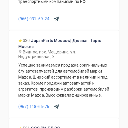
транспортными компаниями по РФ.
(966) 031-69-24
330
JapanParts Moscow| Джапан Партс
Москва
Видное, пос. Мещерино, ул.
Индустриальная, 3
Успешно занимаемся продажа оригинальных
б/у автозапчастей для автомобилей марки
Mazda. Широкий ассортимент в наличии и под
заказ. Кроме продажи автозапчастей и
агрегатов, производим разборки автомобилей
марки Mazda. Высококвалифицированные
специалисты выполнят слесарный ремонт, все
(967) 118-66-76
его виды. В нашем автосервисе проводится
полная диагностика Вашего автомобиля.
Подберем и установим необходимую
автозапчасть или агрегат, а также