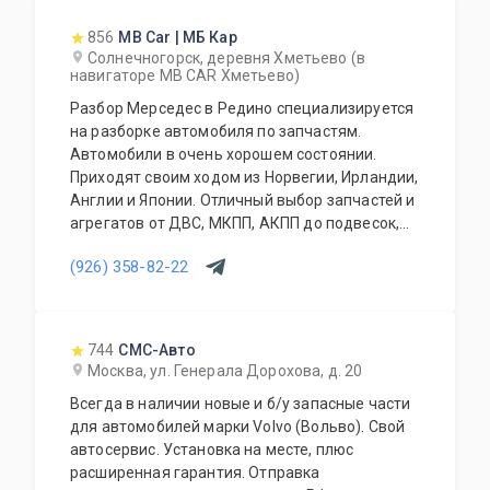
856
MB Car | МБ Кар
Солнечногорск, деревня Хметьево (в
навигаторе MB CAR Хметьево)
Разбор Мерседес в Редино специализируется
на разборке автомобиля по запчастям.
Автомобили в очень хорошем состоянии.
Приходят своим ходом из Норвегии, Ирландии,
Англии и Японии. Отличный выбор запчастей и
агрегатов от ДВС, МКПП, АКПП до подвесок,
кузовных запчастей, деталей по салону и
(926) 358-82-22
прочего. Гарантия. Отправка в регионы.
744
СМС-Авто
Москва, ул. Генерала Дорохова, д. 20
Всегда в наличии новые и б/у запасные части
для автомобилей марки Volvo (Вольво). Свой
автосервис. Установка на месте, плюс
расширенная гарантия. Отправка