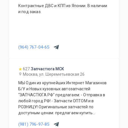
Контрактные ДВС и КПП из Японии. В наличии
и под заказ.
(964) 767-04-65
627
Запчастюга МСК
Москва, ул. Шереметьевская 26
МЫ Один из крупнейших Интернет Магазинов
Б/У и Новых кузовных автозапчастей
"ЗАПЧАСТЮГА РФ" предлагаем: - Отправка в
любой город РФ! - Запчасти ОПТОМ и в
РОЗНИЦУ! Оригинальные запчастей по
доступным ценам: предлагаем купить
кузовные детали, фары, бампера, капоты,
(981) 796-97-85
фонари, подвеску, крылья передние и задние,