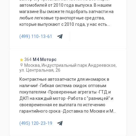
автомобилей от 2010 года выпуска. В нашем
магазине Вы сможете подобрать запчасти на
любые легковые транспортные средства,
которые выпускают с 2010 года, у нас есть
запчасти на отечественные транспортные
(499) 110-13-61
средства УАЗ, Лада и все иностранные
автомобили как из популярного сегмента
Hyundai, Nissan, Kia, Ford, Volkswagen, так и
премиум марки Maserati, BMW, Lexus, Infiniti,
364
М4 Моторс
Mercedes-Benz.
Москва, Индустриальный парк Андреевское,
ул. Центральная, 26
Контрактные автозапчасти для иномарок в
наличии! -Гибкая система скидок оптовым
покупателям -Проверенные агрегаты -ГТД и
ДКП на каждый мотор -Работа с "разницей" и
своевременная ее выплата по истечению
гарантийного срока -Доставка по Москве и МО
(договоры с транспортными компаниями)
(495) 120-23-19
-Отправка в регионы по смене получателя с
частичной предоплатой