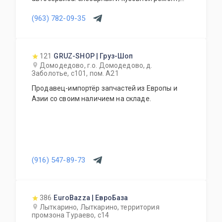
компьютерная диагностика, ремонт АКПП.
(963) 782-09-35
121
GRUZ-SHOP | Груз-Шоп
Домодедово, г.о. Домодедово, д.
Заболотье, с101, пом. А21
Продавец-импортёр запчастей из Европы и
Азии со своим наличием на складе.
(916) 547-89-73
386
EuroBazza | ЕвроБаза
Лыткарино, Лыткарино, территория
промзона Тураево, с14