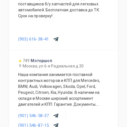
поставщиков б/у запчастей для легковых
автомобилей. Бесплатная доставка до ТК.
Срок на проверку!
(903) 616-38-41
749
Моторшоп
Москва, ул.6-я Радиальная д.30
Наша компания занимается поставкой
контрактных моторов и КПП для Mercedes,
BMW, Audi, Volkswagen, Skoda, Opel, Ford,
Peugeot, Citroen, Kia, Hyundai. В наличии на
складе в Москве широкий ассортимент
двигателей и КПП. Гарантия. Документы.
Конкурентные цены. Работаем с оптовиками и
(901) 546-58-37
регионами. Контрактные запчасти (кузовные
элементы, трансмиссия, ходовая часть,
(901) 546-87-15