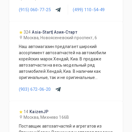
Будем рады видеть Вас нашими клиентами.
(915) 060-77-25
(499) 110-54-49
324
Asia-Start| Азия-Старт
Москва, Новоясеневский проспект, 6
Наш автомагазин предлагает широкий
ассортимент автозапчастей на автомобили
корейских марок Хендай, Киа. В продаже
автозапчасти на весь модельный ряд
автомобилей Хендай, Киа. В наличии как
оригинальные, так и не оригинальные
автозапчасти. Возможно приобретение под
(903) 672-06-20
заказ. Гарантия качества на всю продукцию.
Грамотное обслуживание и доступные цены.
14
KaizenJP
Москва, Михнево 166В
Поставщик автозапчастей и агрегатов из