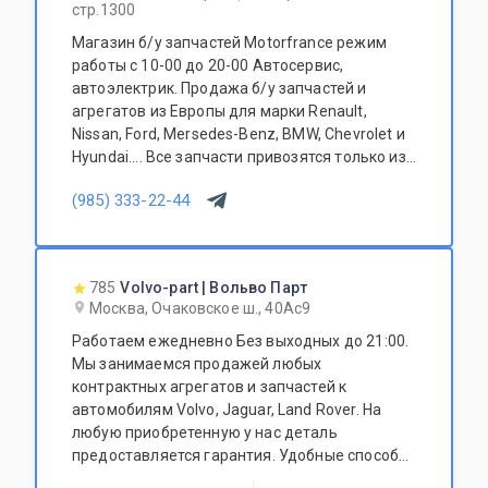
стр.1300
Магазин б/у запчастей Motorfrance режим
работы с 10-00 до 20-00 Автосервис,
автоэлектрик. Продажа б/у запчастей и
агрегатов из Европы для марки Renault,
Nissan, Ford, Mersedes-Benz, BMW, Chevrolet и
Hyundai.... Все запчасти привозятся только из
Европы. Участник программы FerioPremium!
(985) 333-22-44
785
Volvo-part | Вольво Парт
Москва, Очаковское ш., 40Ас9
Работаем ежедневно Без выходных до 21:00.
Мы занимаемся продажей любых
контрактных агрегатов и запчастей к
автомобилям Volvo, Jaguar, Land Rover. На
любую приобретенную у нас деталь
предоставляется гарантия. Удобные способы
оплаты: наличный и безналичный расчет.