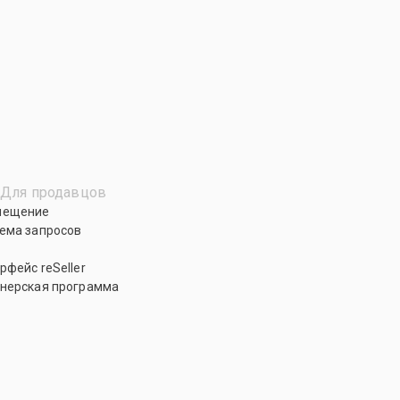
Для продавцов
мещение
ема запросов
рфейс reSeller
нерская программа